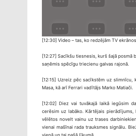
[12:30] Video – tas, ko redzējām TV ekrāno
[12:27] Sacīkšu tiesnesis, kurš šajā posmā bi
saņēmis spēcīgu triecienu galvas rajonā.
[12:15] Uzreiz pēc sacīkstēm uz slimnīcu, 
Masa, kā arī Ferrari vadītājs Marko Matiači.
[12:02] Diez vai tuvākajā laikā iegūsim 
cerēsim uz labāko. Kārtējais pierādījums,
vēlētos novelt vainu uz trases darbiniekie
vienai mašīnai rada trauksmes signālu. Biež
vienā un tai pašā līkumā.