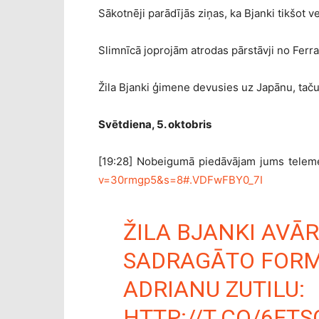
Sākotnēji parādījās ziņas, ka Bjanki tikšot ve
Slimnīcā joprojām atrodas pārstāvji no Fer
Žila Bjanki ģimene devusies uz Japānu, taču 
Svētdiena, 5. oktobris
[19:28] Nobeigumā piedāvājam jums teleme
v=30rmgp5&s=8#.VDFwFBY0_7I
ŽILA BJANKI AVĀ
SADRAGĀTO FORM
ADRIANU ZUTILU:
HTTP://T.CO/6FT