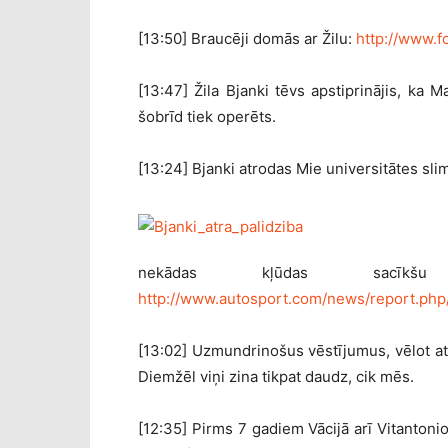
[13:50] Braucēji domās ar Žilu:
http://www.f
[13:47] Žila Bjanki tēvs apstiprinājis, ka M
šobrīd tiek operēts.
[13:24] Bjanki atrodas Mie universitātes slim
nekādas kļūdas sacīkšu 
http://www.autosport.com/news/report.php
[13:02] Uzmundrinošus vēstījumus, vēlot atv
Diemžēl viņi zina tikpat daudz, cik mēs.
[12:35] Pirms 7 gadiem Vācijā arī Vitantonio 