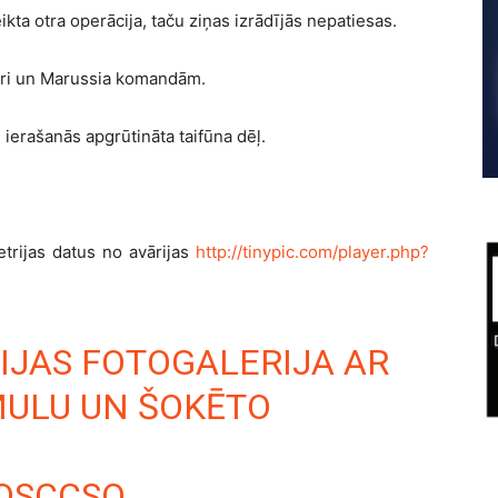
ikta otra operācija, taču ziņas izrādījās nepatiesas.
rari un Marussia komandām.
ierašanās apgrūtināta taifūna dēļ.
trijas datus no avārijas
http://tinypic.com/player.php?
RIJAS FOTOGALERIJA AR
ULU UN ŠOKĒTO
SOSCCSO