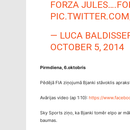
FORZA JULES….F
PIC.TWITTER.CO
— LUCA BALDISSE
OCTOBER 5, 2014
Pirmdiena, 6.oktobris
Pēdējā FIA ziņojumā Bjanki stāvoklis aprakstīt
Avārijas video (ap 1:10):
https://www.faceb
Sky Sports ziņo, ka Bjanki tomēr elpo ar māks
baumas.