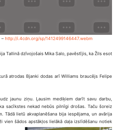
s –
http://i.4cdn.org/sp/1412499146447.webm
ja Tallinā dzīvojošais Mika Salo, pavēstījis, ka Žils esot
kurā atrodas Bjanki dodas arī Williams braucējs Felipe
daudz jaunu ziņu. Ļausim mediķiem darīt savu darbu,
 ka sacīkstes nekad nebūs pilnīgi drošas. Taču šoreiz
m. Tādā lietū akvaplanēšana bija iespējama, un avārija
i vien šādos apstākļos lielākā daļa izslīdēšanu notiek