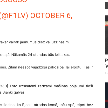
 (@F1LV)
OCTOBER 6,
ovakar vairāk jaunumus diez vai uzzināsim.
 nodaļā. Nākamās 24 stundas būs kritiskas.
P
‘
ies. Žilam neesot vajadzīga palīdzība, lai elpotu. Tās ir
8.
6:30] Foto uzskatāmi redzami mašīnas bojājumi tieši
e Bjanki galvas.
jos liecina, ka Bjanki atrodas komā, taču spēj elpot bez