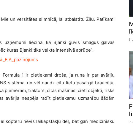
 Mie universitātes slimnīcā, lai atbalstītu Žilu. Patīkami
M
l
8.
as uzņēmumi liecina, ka Bjanki guvis smagus galvas
ēc kuras Bjanki tiks veikta intensīvā aprūpe”.
 Formula 1 ir pietiekami droša, ja runa ir par avāriju
NS sistēma, un vēl daudz citu lietu pasargā braucēju,
 piemēram, traktors, citas mašīnas, cieti objekti, risks
jotas avārija nespēja radīt pietiekamu uzmanību šādām
F
l
helikopteru nevis laikapstākļu dēļ, bet gan medicīnisku
7.