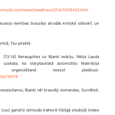
ormula1.com/news/headlines/2014/10/16450.html
arussia vienības braucējs atrodās kritiskā stāvoklī, un
nīcā, Tsu pilsētā.
[13:14] Neraugoties uz Bjanki avāriju, Nikijs Lauda
uzskata, ka starptautiskā automobīļu federācija
organizēšanā neesot pieļāvusi.
/id/116178
eseļošanos, Bjanki vēl braucēji, komandas, žurnālisti.
Liuci gandrīz ietriecās traktorā līdzīgā situācijā (video