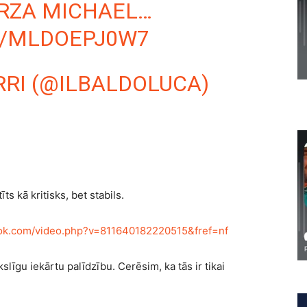
ORZA MICHAEL…
M/MLDOEPJ0W7
RRI (@ILBALDOLUCA)
s kā kritisks, bet stabils.
ook.com/video.php?v=811640182220515&fref=nf
līgu iekārtu palīdzību. Cerēsim, ka tās ir tikai