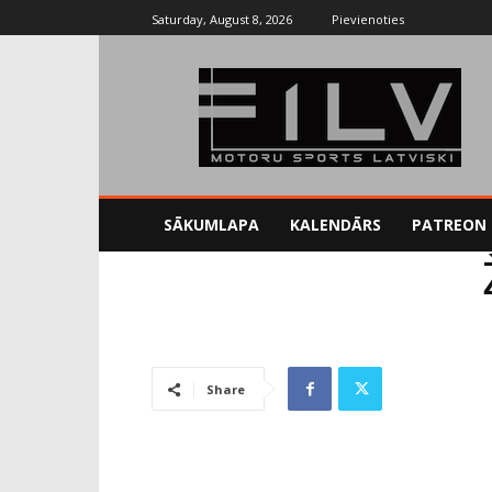
Saturday, August 8, 2026
Pievienoties
SĀKUMLAPA
KALENDĀRS
PATREON
Sākums
F1
Žila Bjanki situācija
Share