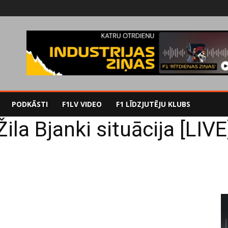
PODKĀSTI
F1LV VIDEO
F1 LĪDZJUTĒJU KLUBS
Žila Bjanki situācija [LIVE