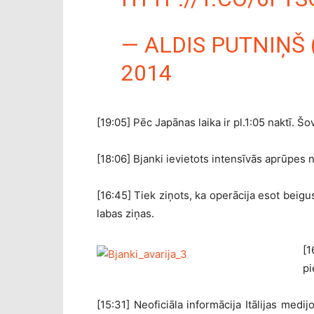
— ALDIS PUTNIŅŠ
2014
[19:05] Pēc Japānas laika ir pl.1:05 naktī. Š
[18:06] Bjanki ievietots intensīvās aprūpes
[16:45] Tiek ziņots, ka operācija esot beigus
labas ziņas.
[1
pi
[15:31] Neoficiāla informācija Itālijas medi