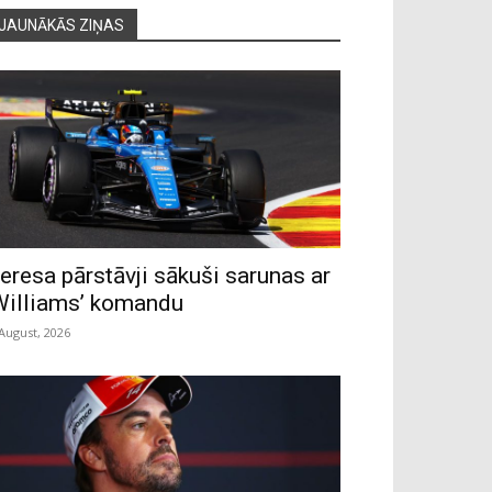
JAUNĀKĀS ZIŅAS
eresa pārstāvji sākuši sarunas ar
Williams’ komandu
 August, 2026