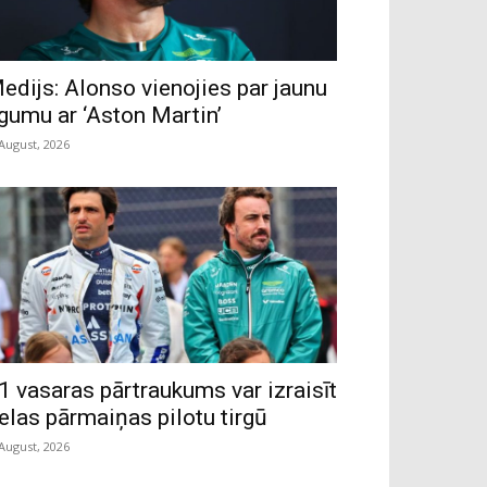
edijs: Alonso vienojies par jaunu
īgumu ar ‘Aston Martin’
 August, 2026
1 vasaras pārtraukums var izraisīt
ielas pārmaiņas pilotu tirgū
 August, 2026