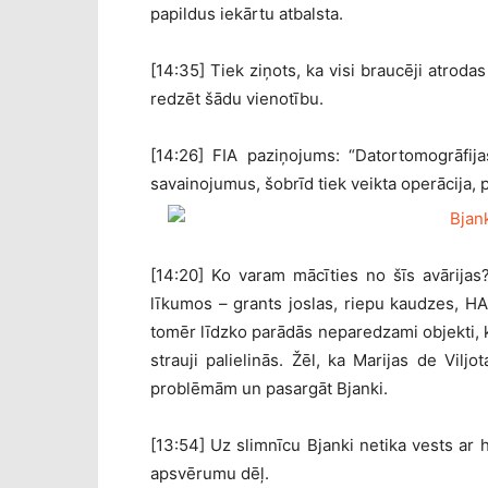
papildus iekārtu atbalsta.
[14:35] Tiek ziņots, ka visi braucēji atrodas
redzēt šādu vienotību.
[14:26] FIA paziņojums: “Datortomogrāfij
savainojumus, šobrīd tiek veikta operācija, p
[14:20] Ko varam mācīties no šīs avārijas?
līkumos – grants joslas, riepu kaudzes, HA
tomēr līdzko parādās neparedzami objekti, kā
strauji palielinās. Žēl, ka Marijas de Vil
problēmām un pasargāt Bjanki.
[13:54] Uz slimnīcu Bjanki netika vests ar 
apsvērumu dēļ.