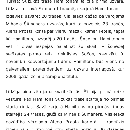
Turklāt Suzukas trasē Hamiltonam tā bija pirmā uzvara.
Līdz ar to savā Formula 1 braucēja karjerā Hamiltonam ir
izdevies uzvarēt 20 trasēs. Vislielākā dažādība vērojama
Mihaela Šūmahera uzvarās, kurš to paveicis 23 trasēs,
Alena Prosta kontā par vienu mazāk, kamēr Fetels, tāpat
kā Hamiltons, uzvarējis 20 trasēs. Šosezon Hamiltonam
vēl ir divas iespējas palielināt šo skaitli – šonedēļ
sacīkstes pirmo reizi risināsies Sočos, savukārt 9.
novembrī kopvērtējuma līderis Hamiltons būs viens no
galvenajiem pretendentiem uz uzvaru Interlagosā, kur
2008. gadā izcīnīja čempiona titulu.
Līdzīga aina vērojama kvalifikācijās. Šī bija pirmā reize
vēsturē, kad Hamiltons Suzukas trasē startēja no pirmās
starta rindas. Savā karjerā Hamiltons no pirmās rindas
startējis 24 trasēs, gluži kā Mihaels Šūmahers. Vislielākā
dažādība vērojama Alena Prosta karjerā – francūzis
izmēģinājis pirmo vai otro starta pozīciju 30 dažādās