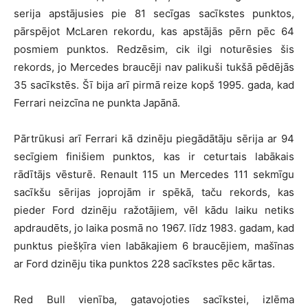
serija apstājusies pie 81 secīgas sacīkstes punktos,
pārspējot McLaren rekordu, kas apstājās pērn pēc 64
posmiem punktos. Redzēsim, cik ilgi noturēsies šis
rekords, jo Mercedes braucēji nav palikuši tukšā pēdējās
35 sacīkstēs. Šī bija arī pirmā reize kopš 1995. gada, kad
Ferrari neizcīna ne punkta Japānā.
Pārtrūkusi arī Ferrari kā dzinēju piegādātāju sērija ar 94
secīgiem finišiem punktos, kas ir ceturtais labākais
rādītājs vēsturē. Renault 115 un Mercedes 111 sekmīgu
sacīkšu sērijas joprojām ir spēkā, taču rekords, kas
pieder Ford dzinēju ražotājiem, vēl kādu laiku netiks
apdraudēts, jo laika posmā no 1967. līdz 1983. gadam, kad
punktus piešķīra vien labākajiem 6 braucējiem, mašīnas
ar Ford dzinēju tika punktos 228 sacīkstes pēc kārtas.
Red Bull vienība, gatavojoties sacīkstei, izlēma