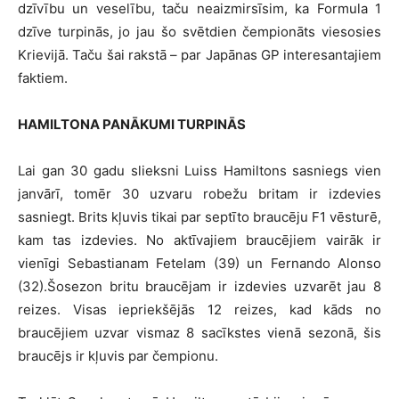
dzīvību un veselību, taču neaizmirsīsim, ka Formula 1
dzīve turpinās, jo jau šo svētdien čempionāts viesosies
Krievijā. Taču šai rakstā – par Japānas GP interesantajiem
faktiem.
HAMILTONA PANĀKUMI TURPINĀS
Lai gan 30 gadu slieksni Luiss Hamiltons sasniegs vien
janvārī, tomēr 30 uzvaru robežu britam ir izdevies
sasniegt. Brits kļuvis tikai par septīto braucēju F1 vēsturē,
kam tas izdevies. No aktīvajiem braucējiem vairāk ir
vienīgi Sebastianam Fetelam (39) un Fernando Alonso
(32).Šosezon britu braucējam ir izdevies uzvarēt jau 8
reizes. Visas iepriekšējās 12 reizes, kad kāds no
braucējiem uzvar vismaz 8 sacīkstes vienā sezonā, šis
braucējs ir kļuvis par čempionu.