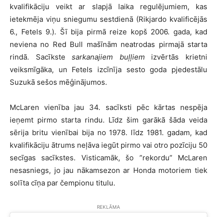
kvalifikāciju veikt ar slapjā laika regulējumiem, kas
ietekmēja viņu sniegumu sestdienā (Rikjardo kvalificējās
6., Fetels 9.). Šī bija pirmā reize kopš 2006. gada, kad
neviena no Red Bull mašīnām neatrodas pirmajā starta
rindā. Sacīkste
sarkanajiem buļļiem
izvērtās krietni
veiksmīgāka, un Fetels izcīnīja sesto goda pjedestālu
Suzukā sešos mēģinājumos.
McLaren vienība jau 34. sacīksti pēc kārtas nespēja
ieņemt pirmo starta rindu. Līdz šim garākā šāda veida
sērija britu vienībai bija no 1978. līdz 1981. gadam, kad
kvalifikāciju ātrums neļāva iegūt pirmo vai otro pozīciju 50
secīgas sacīkstes. Visticamāk, šo ”rekordu” McLaren
nesasniegs, jo jau nākamsezon ar Honda motoriem tiek
solīta cīņa par čempionu titulu.
REKLĀMA