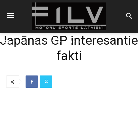
Japānas GP interesantie
Sākums
Blogs
Japānas GP interesantie fakti
fakti