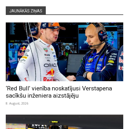
JAUNĀKĀS ZIŅAS
‘Red Bull’ vienība noskatījusi Verstapena
sacīkšu inženiera aizstājēju
8. August, 2026