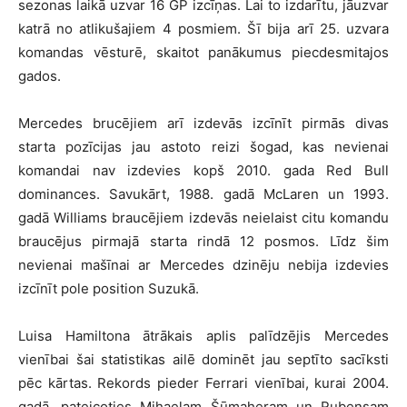
sezonas laikā uzvar 16 GP izcīņas. Lai to izdarītu, jāuzvar
katrā no atlikušajiem 4 posmiem. Šī bija arī 25. uzvara
komandas vēsturē, skaitot panākumus piecdesmitajos
gados.
Mercedes brucējiem arī izdevās izcīnīt pirmās divas
starta pozīcijas jau astoto reizi šogad, kas nevienai
komandai nav izdevies kopš 2010. gada Red Bull
dominances. Savukārt, 1988. gadā McLaren un 1993.
gadā Williams braucējiem izdevās neielaist citu komandu
braucējus pirmajā starta rindā 12 posmos. Līdz šim
nevienai mašīnai ar Mercedes dzinēju nebija izdevies
izcīnīt pole position Suzukā.
Luisa Hamiltona ātrākais aplis palīdzējis Mercedes
vienībai šai statistikas ailē dominēt jau septīto sacīksti
pēc kārtas. Rekords pieder Ferrari vienībai, kurai 2004.
gadā, pateicoties Mihaelam Šūmaheram un Rubensam