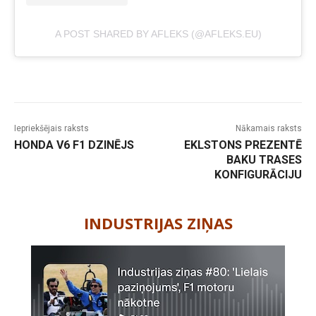
A POST SHARED BY AFLEKS (@AFLEKS.EU)
Iepriekšējais raksts
Nākamais raksts
HONDA V6 F1 DZINĒJS
EKLSTONS PREZENTĒ
BAKU TRASES
KONFIGURĀCIJU
-
INDUSTRIJAS ZIŅAS