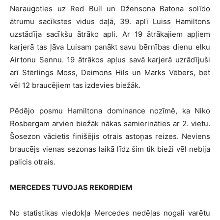
Neraugoties uz Red Bull un Džensona Batona solīdo
ātrumu sacīkstes vidus daļā, 39. aplī Luiss Hamiltons
uzstādīja sacīkšu ātrāko apli. Ar 19 ātrākajiem apļiem
karjerā tas ļāva Luisam panākt savu bērnības dienu elku
Airtonu Sennu. 19 ātrākos apļus savā karjerā uzrādījuši
arī Stērlings Moss, Deimons Hils un Marks Vēbers, bet
vēl 12 braucējiem tas izdevies biežāk.
Pēdējo posmu Hamiltona dominance nozīmē, ka Niko
Rosbergam arvien biežāk nākas samierināties ar 2. vietu.
Šosezon vācietis finišējis otrais astoņas reizes. Neviens
braucējs vienas sezonas laikā līdz šim tik bieži vēl nebija
palicis otrais.
MERCEDES TUVOJAS REKORDIEM
No statistikas viedokļa Mercedes nedēļas nogali varētu