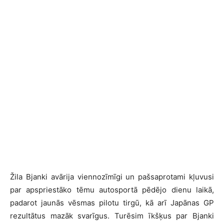
Žila Bjanki avārija viennozīmīgi un pašsaprotami kļuvusi
par apspriestāko tēmu autosportā pēdējo dienu laikā,
padarot jaunās vēsmas pilotu tirgū, kā arī Japānas GP
rezultātus mazāk svarīgus. Turēsim īkšķus par Bjanki