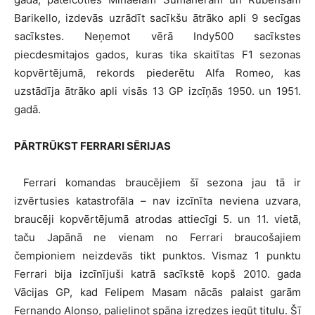
Barikello, izdevās uzrādīt sacīkšu ātrāko apli 9 secīgas
sacīkstes. Neņemot vērā Indy500 sacīkstes
piecdesmitajos gados, kuras tika skaitītas F1 sezonas
kopvērtējumā, rekords piederētu Alfa Romeo, kas
uzstādīja ātrāko apli visās 13 GP izcīņās 1950. un 1951.
gadā.
PĀRTRŪKST FERRARI SĒRIJAS
Ferrari komandas braucējiem šī sezona jau tā ir
izvērtusies katastrofāla – nav izcīnīta neviena uzvara,
braucēji kopvērtējumā atrodas attiecīgi 5. un 11. vietā,
taču Japānā ne vienam no Ferrari braucošajiem
čempioniem neizdevās tikt punktos. Vismaz 1 punktu
Ferrari bija izcīnījuši katrā sacīkstē kopš 2010. gada
Vācijas GP, kad Felipem Masam nācās palaist garām
Fernando Alonso, palielinot spāņa izredzes iegūt titulu. Šī