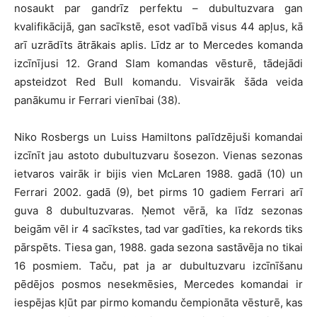
nosaukt par gandrīz perfektu – dubultuzvara gan
kvalifikācijā, gan sacīkstē, esot vadībā visus 44 apļus, kā
arī uzrādīts ātrākais aplis. Līdz ar to Mercedes komanda
izcīnījusi 12. Grand Slam komandas vēsturē, tādejādi
apsteidzot Red Bull komandu. Visvairāk šāda veida
panākumu ir Ferrari vienībai (38).
Niko Rosbergs un Luiss Hamiltons palīdzējuši komandai
izcīnīt jau astoto dubultuzvaru šosezon. Vienas sezonas
ietvaros vairāk ir bijis vien McLaren 1988. gadā (10) un
Ferrari 2002. gadā (9), bet pirms 10 gadiem Ferrari arī
guva 8 dubultuzvaras. Ņemot vērā, ka līdz sezonas
beigām vēl ir 4 sacīkstes, tad var gadīties, ka rekords tiks
pārspēts. Tiesa gan, 1988. gada sezona sastāvēja no tikai
16 posmiem. Taču, pat ja ar dubultuzvaru izcīnīšanu
pēdējos posmos nesekmēsies, Mercedes komandai ir
iespējas kļūt par pirmo komandu čempionāta vēsturē, kas