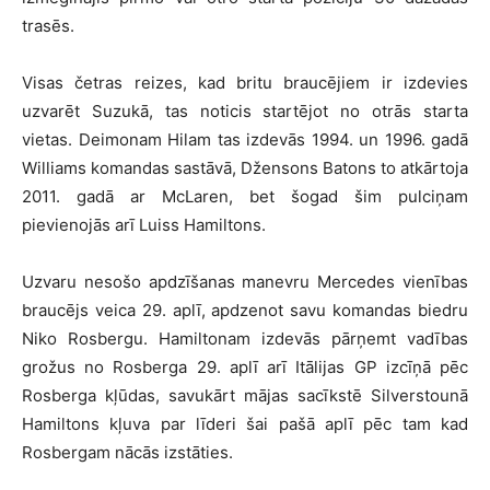
trasēs.
Visas četras reizes, kad britu braucējiem ir izdevies
uzvarēt Suzukā, tas noticis startējot no otrās starta
vietas. Deimonam Hilam tas izdevās 1994. un 1996. gadā
Williams komandas sastāvā, Džensons Batons to atkārtoja
2011. gadā ar McLaren, bet šogad šim pulciņam
pievienojās arī Luiss Hamiltons.
Uzvaru nesošo apdzīšanas manevru Mercedes vienības
braucējs veica 29. aplī, apdzenot savu komandas biedru
Niko Rosbergu. Hamiltonam izdevās pārņemt vadības
grožus no Rosberga 29. aplī arī Itālijas GP izcīņā pēc
Rosberga kļūdas, savukārt mājas sacīkstē Silverstounā
Hamiltons kļuva par līderi šai pašā aplī pēc tam kad
Rosbergam nācās izstāties.