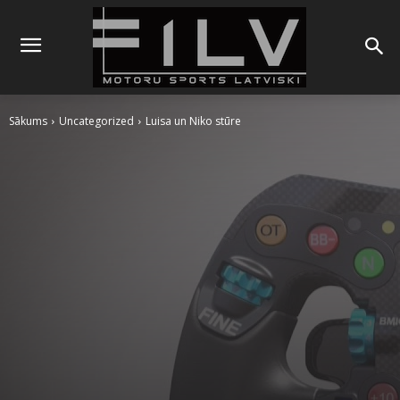
Sākums
Uncategorized
Luisa un Niko stūre