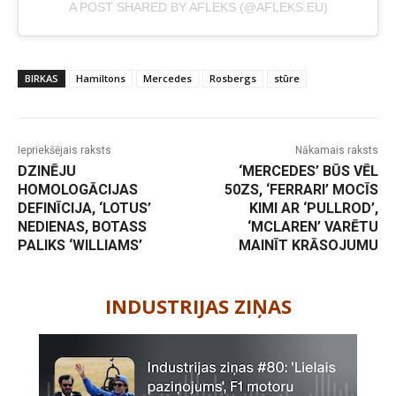
A POST SHARED BY AFLEKS (@AFLEKS.EU)
BIRKAS
Hamiltons
Mercedes
Rosbergs
stūre
Iepriekšējais raksts
Nākamais raksts
DZINĒJU
‘MERCEDES’ BŪS VĒL
HOMOLOGĀCIJAS
50ZS, ‘FERRARI’ MOCĪS
DEFINĪCIJA, ‘LOTUS’
KIMI AR ‘PULLROD’,
NEDIENAS, BOTASS
‘MCLAREN’ VARĒTU
PALIKS ‘WILLIAMS’
MAINĪT KRĀSOJUMU
-
INDUSTRIJAS ZIŅAS