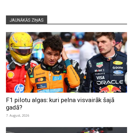
JAUNĀKĀS ZIŅAS
F1 pilotu algas: kuri pelna visvairāk šajā
gadā?
7. August, 2026