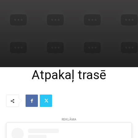
Atpakaļ trasē
REKLĀMA