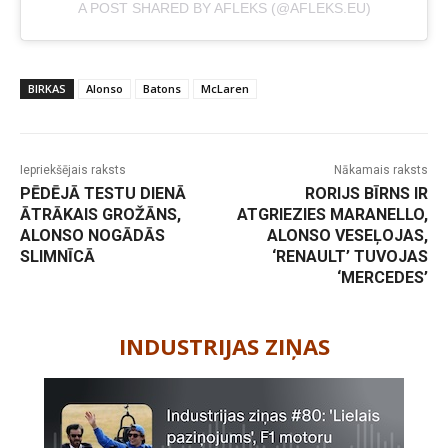
A POST SHARED BY AFLEKS (@AFLEKS.EU)
BIRKAS
Alonso
Batons
McLaren
Iepriekšējais raksts
Nākamais raksts
PĒDĒJĀ TESTU DIENĀ
RORIJS BĪRNS IR
ĀTRĀKAIS GROŽĀNS,
ATGRIEZIES MARANELLO,
ALONSO NOGĀDĀS
ALONSO VESEĻOJAS,
SLIMNĪCĀ
‘RENAULT’ TUVOJAS
‘MERCEDES’
-
INDUSTRIJAS ZIŅAS