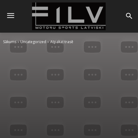
Sākums
Uncategorized
Atpakaļ trasē