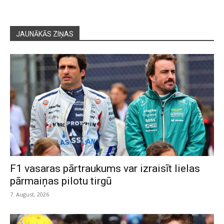
JAUNĀKĀS ZIŅAS
F1 vasaras pārtraukums var izraisīt lielas
pārmaiņas pilotu tirgū
7. August, 2026