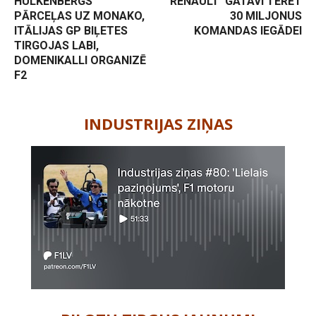
HULKENBERGS
‘RENAULT’ GATAVI TĒRĒT
PĀRCEĻAS UZ MONAKO,
30 MILJONUS
ITĀLIJAS GP BIĻETES
KOMANDAS IEGĀDEI
TIRGOJAS LABI,
DOMENIKALLI ORGANIZĒ
F2
-
INDUSTRIJAS ZIŅAS