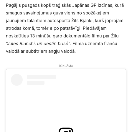
Pagājis pusgads kopš traģiskās Japānas GP izcīņas, kurā
smagus savainojumus guva viens no spožākajiem
jaunajiem talantiem autosportā Žils Bjanki, kurš joprojām
atrodas komā, tomēr elpo patstāvīgi. Piedāvājam
noskatīties 13 minūšu garo dokumentālo filmu par Žilu
“Jules Bianchi, un destin brisé”
. Filma uzņemta franču
valodā ar subtitriem angļu valodā.
REKLĀMA