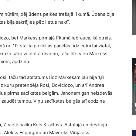
5 minūtēm, dēļ ūdens peļķes trešajā līkumā. Ūdens bija
tas bija sakrājies pēc lietus naktī.
iozo, bet Markess pirmajā līkumā iebrauca, kā otrais.
š no 10. starta pozīcijas pacēlās līdz ceturtai vietai,
iciozo sāka veidot atrāvienu, taču ātri vien Markess
miem, apdzina.
osi, taču tad atstatums līdz Markesam jau bija 1,8
uz kuru pretendēja Rosi, Doviciozo, un arī Andrea
pļus pirms sacīkstes beigām. Janonem gan neizdevās
 zaudēt tempu. Viņu sacīkstes beigās arī apdzina
a, 7. vietā palika Kels Kračlovs. Astotajā un devītajā
ji, Alekss Espargaro un Maveriks Vinjaless.