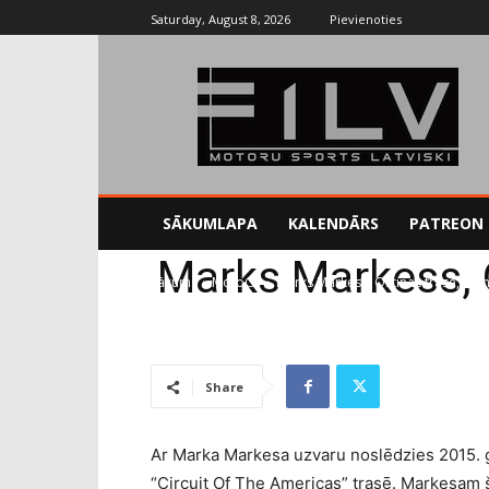
Saturday, August 8, 2026
Pievienoties
SĀKUMLAPA
KALENDĀRS
PATREON
Marks Markess, O
Sākums
MotoGP
Marks Markess, Ostinas trasē, izc
Share
Ar Marka Markesa uzvaru noslēdzies 2015.
“Circuit Of The Americas” trasē. Markesam š