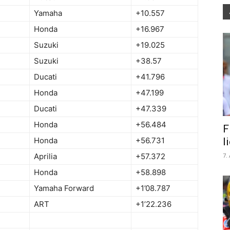
Yamaha
+10.557
Honda
+16.967
Suzuki
+19.025
Suzuki
+38.57
Ducati
+41.796
Honda
+47.199
Ducati
+47.339
Honda
+56.484
F
l
Honda
+56.731
7.
Aprilia
+57.372
Honda
+58.898
Yamaha Forward
+1’08.787
ART
+1’22.236