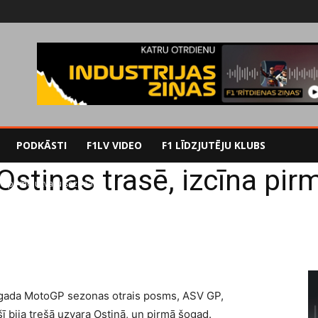
PODKĀSTI
F1LV VIDEO
F1 LĪDZJUTĒJU KLUBS
stinas trasē, izcīna pi
īna pirmo uzvaru sezonā
 gada MotoGP sezonas otrais posms, ASV GP,
ī bija trešā uzvara Ostinā, un pirmā šogad.