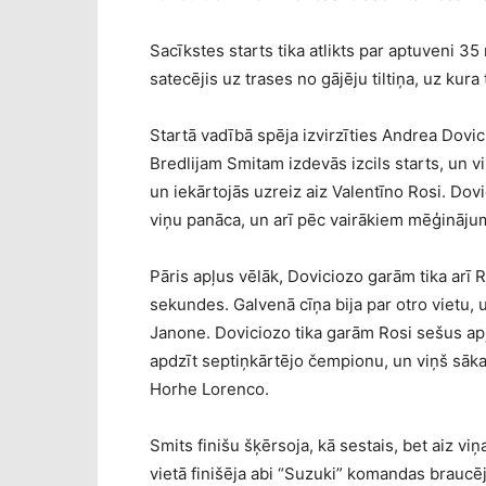
Sacīkstes starts tika atlikts par aptuveni 3
satecējis uz trases no gājēju tiltiņa, uz kura 
Startā vadībā spēja izvirzīties Andrea Dovic
Bredlijam Smitam izdevās izcils starts, un viņ
un iekārtojās uzreiz aiz Valentīno Rosi. Dov
viņu panāca, un arī pēc vairākiem mēģināju
Pāris apļus vēlāk, Doviciozo garām tika arī R
sekundes. Galvenā cīņa bija par otro vietu, 
Janone. Doviciozo tika garām Rosi sešus a
apdzīt septiņkārtējo čempionu, un viņš sāka
Horhe Lorenco.
Smits finišu šķērsoja, kā sestais, bet aiz viņ
vietā finišēja abi “Suzuki” komandas braucē