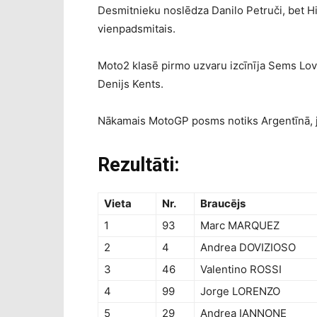
Desmitnieku noslēdza Danilo Petruči, bet Hi
vienpadsmitais.
Moto2 klasē pirmo uzvaru izcīnīja Sems Lovs
Denijs Kents.
Nākamais MotoGP posms notiks Argentīnā, j
Rezultāti:
Vieta
Nr.
Braucējs
1
93
Marc MARQUEZ
2
4
Andrea DOVIZIOSO
3
46
Valentino ROSSI
4
99
Jorge LORENZO
5
29
Andrea IANNONE