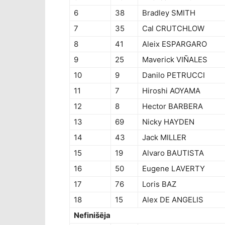
6
38
Bradley SMITH
7
35
Cal CRUTCHLOW
8
41
Aleix ESPARGARO
9
25
Maverick VIÑALES
10
9
Danilo PETRUCCI
11
7
Hiroshi AOYAMA
12
8
Hector BARBERA
13
69
Nicky HAYDEN
14
43
Jack MILLER
15
19
Alvaro BAUTISTA
16
50
Eugene LAVERTY
17
76
Loris BAZ
18
15
Alex DE ANGELIS
Nefinišēja