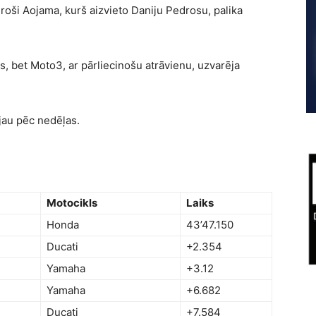
roši Aojama, kurš aizvieto Daniju Pedrosu, palika
, bet Moto3, ar pārliecinošu atrāvienu, uzvarēja
au pēc nedēļas.
Motocikls
Laiks
Honda
43’47.150
Ducati
+2.354
Yamaha
+3.12
Yamaha
+6.682
Ducati
+7.584