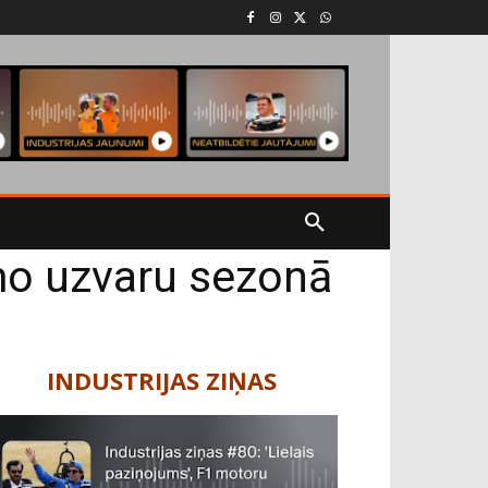
rmo uzvaru sezonā
INDUSTRIJAS ZIŅAS