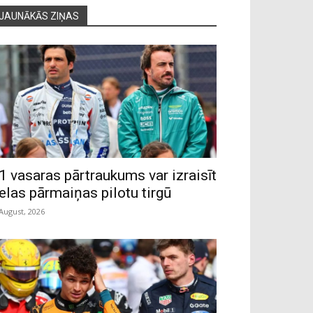
JAUNĀKĀS ZIŅAS
1 vasaras pārtraukums var izraisīt
ielas pārmaiņas pilotu tirgū
 August, 2026