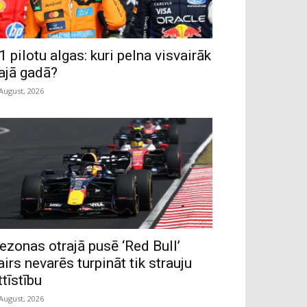
1 pilotu algas: kuri pelna visvairāk
ajā gadā?
 August, 2026
ezonas otrajā pusē ‘Red Bull’
airs nevarēs turpināt tik strauju
ttīstību
 August, 2026