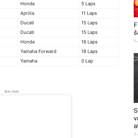
Honda
5 Laps
Aprilia
11 Laps
Ducati
15 Laps
F
š
Ducati
15 Laps
7.
Honda
16 Laps
Yamaha Forward
18 Laps
Yamaha
0 Lap
REKLĀMA
S
v
a
7.