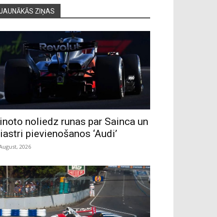
JAUNĀKĀS ZIŅAS
inoto noliedz runas par Sainca un
iastri pievienošanos ‘Audi’
 August, 2026