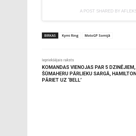
A POST SHARED BY AFLEK
BIRKAS
Kymi Ring
MotoGP Somijā
Iepriekšējais raksts
KOMANDAS VIENOJAS PAR 5 DZINĒJIEM,
ŠŪMAHERU PĀRLIEKU SARGĀ, HAMILTO
PĀRIET UZ ‘BELL’
-