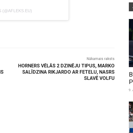
S (@AFLEKS.EU)
Nākamais raksts
HORNERS VĒLĀS 2 DZINĒJU TIPUS, MARKO
NS
SALĪDZINA RIKJARDO AR FETELU, NASRS
B
SLAVĒ VOLFU
P
9.