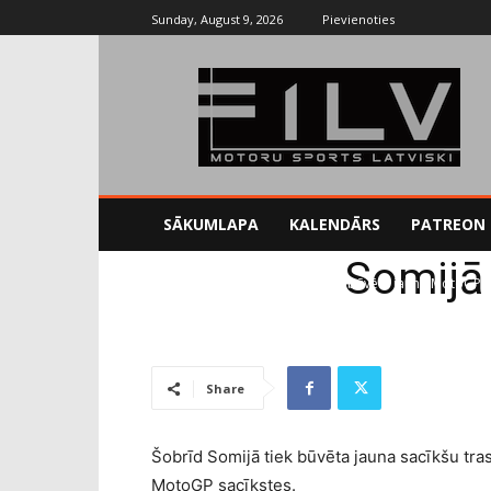
Sunday, August 9, 2026
Pievienoties
SĀKUMLAPA
KALENDĀRS
PATREON
Somijā
Sākums
MotoGP
Somijā tiek būvēta jauna MotoGP t
Share
Šobrīd Somijā tiek būvēta jauna sacīkšu tras
MotoGP sacīkstes.