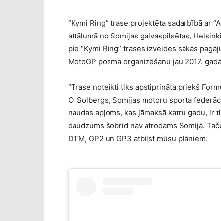
“Kymi Ring” trase projektēta sadarbībā ar “
attālumā no Somijas galvaspilsētas, Helsink
pie “Kymi Ring” trases izveides sākās pagāju
MotoGP posma organizēšanu jau 2017. gadā
“Trase noteikti tiks apstiprināta priekš Form
O. Solbergs, Somijas motoru sporta federācij
naudas apjoms, kas jāmaksā katru gadu, ir t
daudzums šobrīd nav atrodams Somijā. Taču 
DTM, GP2 un GP3 atbilst mūsu plāniem.