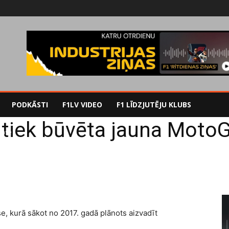
PODKĀSTI
F1LV VIDEO
F1 LĪDZJUTĒJU KLUBS
 tiek būvēta jauna MotoG
rase
e, kurā sākot no 2017. gadā plānots aizvadīt