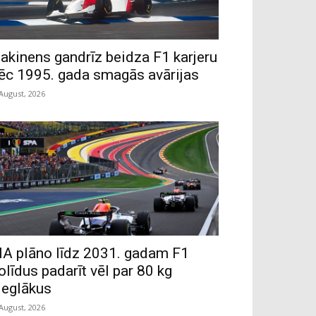
akinens gandrīz beidza F1 karjeru
ēc 1995. gada smagās avārijas
 August, 2026
IA plāno līdz 2031. gadam F1
olīdus padarīt vēl par 80 kg
ieglākus
 August, 2026