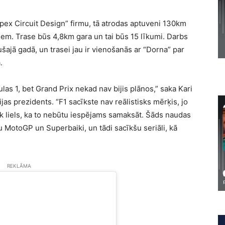
Apex Circuit Design” firmu, tā atrodas aptuveni 130km
iem. Trase būs 4,8km gara un tai būs 15 līkumi. Darbs
šajā gadā, un trasei jau ir vienošanās ar “Dorna” par
.
ulas 1, bet Grand Prix nekad nav bijis plānos,” saka Kari
as prezidents. “F1 sacīkste nav reālistisks mērķis, jo
ik liels, ka to nebūtu iespējams samaksāt. Šāds naudas
MotoGP un Superbaiki, un tādi sacīkšu seriāli, kā
REKLĀMA