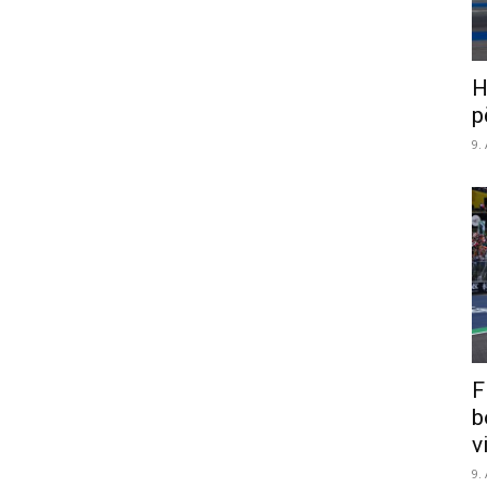
H
p
9.
F
b
v
9.