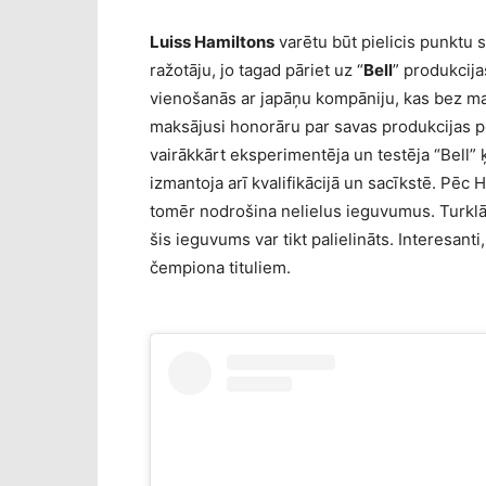
Luiss Hamiltons
varētu būt pielicis punktu s
ražotāju, jo tagad pāriet uz “
Bell
” produkcij
vienošanās ar japāņu kompāniju, kas bez ma
maksājusi honorāru par savas produkcijas po
vairākkārt eksperimentēja un testēja “Bell” ķ
izmantoja arī kvalifikācijā un sacīkstē. Pēc 
tomēr nodrošina nelielus ieguvumus. Turklāt 
šis ieguvums var tikt palielināts. Interesanti
čempiona tituliem.