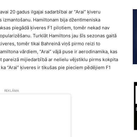
avai 20 gadus ilgajai sadarbībai ar “Arai” ķiveru
as izmantošanu. Hamiltonam bija džentlmeniska
ksas piegādā ķiveres F1 pilotiem, tomēr nekad nav
pularizēšanu. Turklāt Hamiltons jau šīs sezonas gaitā
iveres, tomēr tikai Bahreinā viņš pirmo reizi to
Hamiltona vārdiem, “Arai” vājā puse ir aerodinamika, kas
pareizā mijiedarbībā ar nelielu vējstiklu pirms kokpita
, ka “Arai” ķiveres ir tikušas pie pieciem pēdējiem F1
REKLĀMA