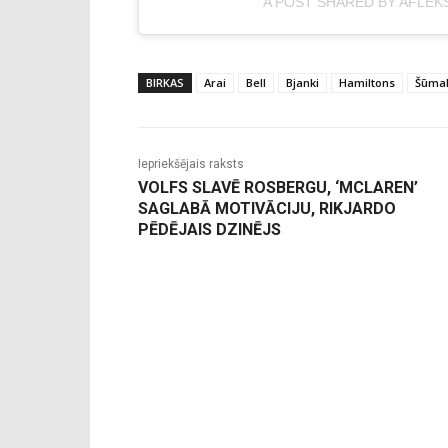
A POST SHARED BY AFLEK
BIRKAS
Arai
Bell
Bjanki
Hamiltons
Šūma
Iepriekšējais raksts
VOLFS SLAVĒ ROSBERGU, ‘MCLAREN’
SAGLABĀ MOTIVĀCIJU, RIKJARDO
PĒDĒJAIS DZINĒJS
-