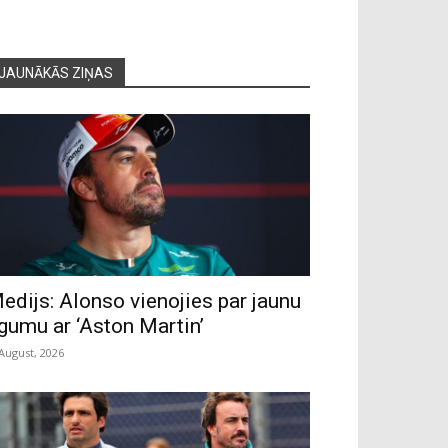
JAUNĀKĀS ZIŅAS
edijs: Alonso vienojies par jaunu
īgumu ar ‘Aston Martin’
 August, 2026