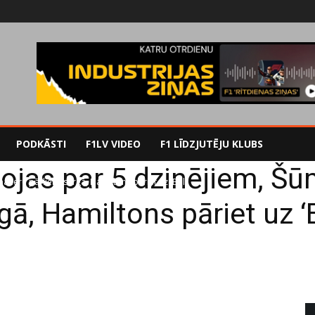
PODKĀSTI
F1LV VIDEO
F1 LĪDZJUTĒJU KLUBS
jas par 5 dzinējiem, Šū
heru pārlieku sargā, Hamiltons pāriet uz 'Bell'
gā, Hamiltons pāriet uz ‘B