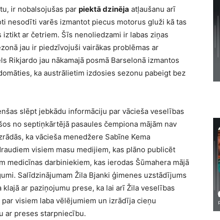
tu, ir nobalsojušas par
piektā dzinēja
atļaušanu arī
loti nesodīti varēs izmantot piecus motorus gluži kā tas
 iztikt ar četriem. Šīs nenoliedzami ir labas ziņas
zonā jau ir piedzīvojuši vairākas problēmas ar
els Rikjardo jau nākamajā posmā Barselonā izmantos
domāties, ka austrālietim izdosies sezonu pabeigt bez
nšas slēpt jebkādu informāciju par vācieša veselības
ešos no septiņkārtējā pasaules čempiona mājām nav
 izrādās, ka vācieša menedžere Sabīne Kema
 draudiem visiem masu medijiem, kas plāno publicēt
iem medicīnas darbiniekiem, kas ierodas Šūmahera mājā
s līgumi. Salīdzinājumam Žila Bjanki ģimenes uzstādījums
a klajā ar paziņojumu prese, ka lai arī Žila veselības
ās par visiem laba vēlējumiem un izrādīja cieņu
u ar preses starpniecību.