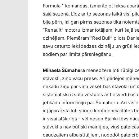
Formula 1 komandas, izmantojot faksa aparā
šajā sezonā. Līdz ar to sezonas laikā visi pi
bija pērn, lai gan pirms sezonas tika nolemts
“Renault” motoru izmantotājiem, kuri šajā se
dzinējiem. Piemēram “Red Bull” pilots Dani
savu ceturto iekšdedzes dzinēju un grūti ie
sodiem par limita pārsniegšanu.
Mihaela Šūmahera
menedžere ļoti rūpīgi ce
stāvokli, ziņo vācu prese. Arī pēdējos mēn
nekādu ziņu par viņa veselības stāvokli un
sistemātiski izsūta vēstules ar tiesvedības
jebkādu informāciju par Šūmaheru. Arī vis
ir jāparaksta ļoti stingri konfidencialitāte
ir visai atšķirīgs – vēl nesen Bjanki tēvs nāc
stāvoklis nav būtiski mainījies, viņš pateic
daudzajiem atbalstītājiem, nododot pateicīb