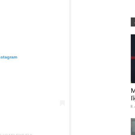
nstagram
M
l
8.