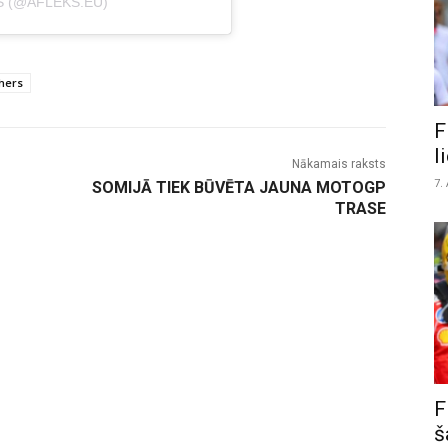
S (@AFLEKS.EU)
hers
F
l
Nākamais raksts
7.
SOMIJĀ TIEK BŪVĒTA JAUNA MOTOGP
TRASE
F
š