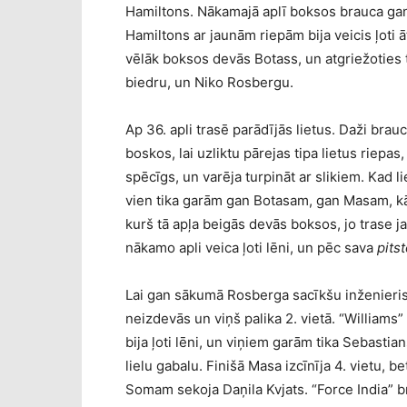
Hamiltons. Nākamajā aplī boksos brauca gan 
Hamiltons ar jaunām riepām bija veicis ļoti āt
vēlāk boksos devās Botass, un atgriežoties
biedru, un Niko Rosbergu.
Ap 36. apli trasē parādījās lietus. Daži brau
boskos, lai uzliktu pārejas tipa lietus riepas, 
spēcīgs, un varēja turpināt ar slikiem. Kad lie
vien tika garām gan Botasam, gan Masam, kā a
kurš tā apļa beigās devās boksos, jo trase ja
nākamo apli veica ļoti lēni, un pēc sava
pits
Lai gan sākumā Rosberga sacīkšu inženieris
neizdevās un viņš palika 2. vietā. “Williams”
bija ļoti lēni, un viņiem garām tika Sebastian
lielu gabalu. Finišā Masa izcīnīja 4. vietu, b
Somam sekoja Daņila Kvjats. “Force India” b