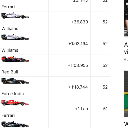
+25.443
52
Ferrari
+36.839
52
Williams
+1:03.194
52
A
Williams
v
6.
+1:03.955
52
Red Bull
+1:18.744
52
Force India
+1 Lap
51
Ferrari
‘