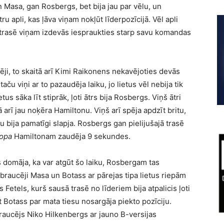
Masa, gan Rosbergs, bet bija jau par vēlu, un
ru apli, kas ļāva viņam nokļūt līderpozīcijā. Vēl apli
 trasē viņam izdevās iespraukties starp savu komandas
cēji, to skaitā arī Kimi Raikonens nekavējoties devās
taču viņi ar to pazaudēja laiku, jo lietus vēl nebija tik
tus sāka līt stiprāk, ļoti ātrs bija Rosbergs. Viņš ātri
rī jau noķēra Hamiltonu. Viņš arī spēja apdzīt britu,
u bija pamatīgi slapja. Rosbergs gan pielijušajā trasē
topa
Hamiltonam zaudēja 9 sekundes.
 domāja, ka var atgūt šo laiku, Rosbergam tas
 braucēji Masa un Botass ar pārejas tipa lietus riepām
s Fetels, kurš sausā trasē no līderiem bija atpalicis ļoti
et Botass par mata tiesu nosargāja piekto pozīciju.
raucējs Niko Hilkenbergs ar jauno B-versijas