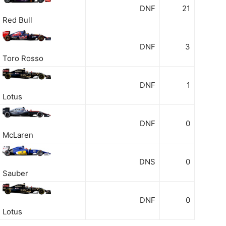
DNF
21
Red Bull
DNF
3
Toro Rosso
DNF
1
Lotus
DNF
0
McLaren
DNS
0
Sauber
DNF
0
Lotus