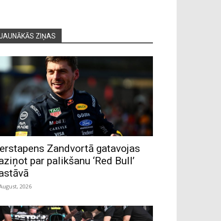
JAUNĀKĀS ZIŅAS
erstapens Zandvortā gatavojas
aziņot par palikšanu ‘Red Bull’
astāvā
 August, 2026