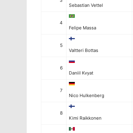
3
Sebastian Vettel
4
Felipe Massa
5
Valtteri Bottas
6
Daniil Kvyat
7
Nico Hulkenberg
8
Kimi Raikkonen