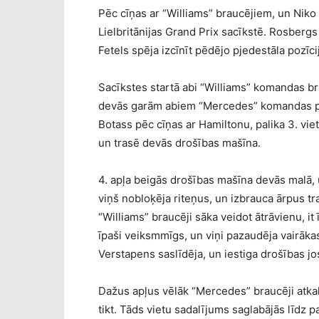
Pēc cīņas ar “Williams” braucējiem, un Niko
Lielbritānijas Grand Prix sacīkstē. Rosbergs 
Fetels spēja izcīnīt pēdējo pjedestāla pozīci
Sacīkstes startā abi “Williams” komandas brau
devās garām abiem “Mercedes” komandas pārs
Botass pēc cīņas ar Hamiltonu, palika 3. viet
un trasē devās drošības mašīna.
4. apļa beigās drošības mašīna devās malā,
viņš nobloķēja riteņus, un izbrauca ārpus tr
“Williams” braucēji sāka veidot ātrāvienu, it 
īpaši veiksmmīgs, un viņi pazaudēja vairāka
Verstapens saslīdēja, un iestiga drošības jo
Dažus apļus vēlāk “Mercedes” braucēji atkal
tikt. Tāds vietu sadalījums saglabājās līdz 