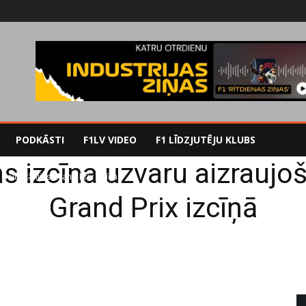
PODKĀSTI
F1LV VIDEO
F1 LĪDZJUTĒJU KLUBS
s izcīna uzvaru aizraujošā
Lielbritānijas Grand Prix izcīņā
Grand Prix izcīņā