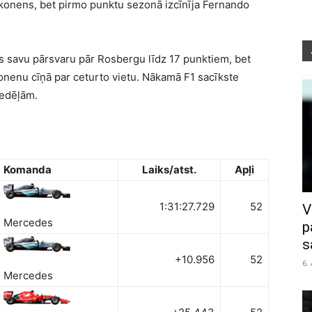
Raikonens, bet pirmo punktu sezonā izcīnīja Fernando
is savu pārsvaru pār Rosbergu līdz 17 punktiem, bet
konenu cīņā par ceturto vietu. Nākamā F1 sacīkste
nedēļām.
Komanda
Laiks/atst.
Apļi
1:31:27.729
52
V
Mercedes
p
s
+10.956
52
6.
Mercedes