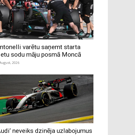
ntonelli varētu saņemt starta
ietu sodu māju posmā Moncā
 August, 2026
Audi’ neveiks dzinēja uzlabojumus