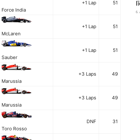
l
+1 Lap
51
Force India
6.
+1 Lap
51
McLaren
+1 Lap
51
Sauber
+3 Laps
49
Marussia
+3 Laps
49
Marussia
DNF
31
Toro Rosso