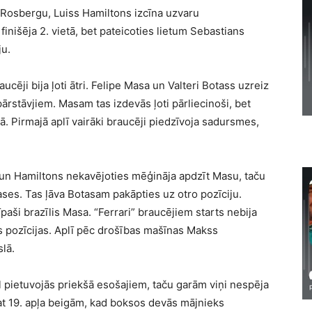
 Rosbergu, Luiss Hamiltons izcīna uzvaru
finišēja 2. vietā, bet pateicoties lietum Sebastians
ju.
cēji bija ļoti ātri. Felipe Masa un Valteri Botass uzreiz
tāvjiem. Masam tas izdevās ļoti pārliecinoši, bet
ā.
Pirmajā aplī vairāki braucēji piedzīvoja sadursmes,
 un Hamiltons nekavējoties mēģināja apdzīt Masu, taču
ases. Tas ļāva Botasam pakāpties uz otro pozīciju.
īpaši brazīlis Masa. “Ferrari” braucējiem starts nebija
s pozīcijas. Aplī pēc drošības mašīnas Makss
slā.
 pietuvojās priekšā esošajiem, taču garām viņi nespēja
pat 19. apļa beigām, kad boksos devās mājnieks