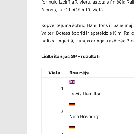
formulu izcīnīja 7. vietu, astotais finišēja 
Alonso, kurš finišēja 10. vietā.
Kopvērtējumā šobrīd Hamiltons ir palielināj
Valteri Botass šobrīd ir apsteidzis Kimi Rai
notiks Ungarijā, Hungaroringa trasē pēc 3 
Lielbritānijas GP – rezultāti
Vieta
Braucējs
1
Lewis Hamilton
2
Nico Rosberg