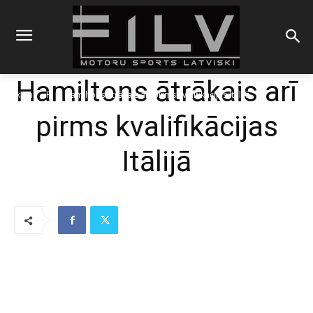
Hamiltons ātrākais arī
Sākums
F1
Hamiltons ātrākais arī pirms kvalifikācijas Itālijā
pirms kvalifikācijas
Itālijā