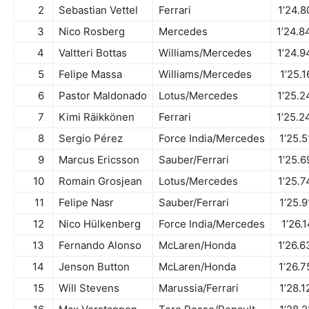
2
Sebastian Vettel
Ferrari
1’24.8
3
Nico Rosberg
Mercedes
1’24.8
4
Valtteri Bottas
Williams/Mercedes
1’24.9
5
Felipe Massa
Williams/Mercedes
1’25.1
6
Pastor Maldonado
Lotus/Mercedes
1’25.2
7
Kimi Räikkönen
Ferrari
1’25.2
8
Sergio Pérez
Force India/Mercedes
1’25.5
9
Marcus Ericsson
Sauber/
Ferrari
1’25.6
10
Romain Grosjean
Lotus/Mercedes
1’25.7
11
Felipe Nasr
Sauber/
Ferrari
1’25.9
12
Nico Hülkenberg
Force India/Mercedes
1’26.
13
Fernando Alonso
McLaren
/Honda
1’26.6
14
Jenson Button
McLaren
/Honda
1’26.7
15
Will Stevens
Marussia/
Ferrari
1’28.1