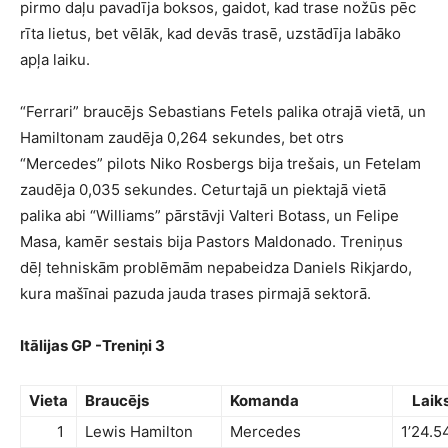
pirmo daļu pavadīja boksos, gaidot, kad trase nožūs pēc
rīta lietus, bet vēlāk, kad devās trasē, uzstādīja labāko
apļa laiku.
“Ferrari” braucējs Sebastians Fetels palika otrajā vietā, un
Hamiltonam zaudēja 0,264 sekundes, bet otrs
“Mercedes” pilots Niko Rosbergs bija trešais, un Fetelam
zaudēja 0,035 sekundes. Ceturtajā un piektajā vietā
palika abi “Williams” pārstāvji Valteri Botass, un Felipe
Masa, kamēr sestais bija Pastors Maldonado. Treniņus
dēļ tehniskām problēmām nepabeidza Daniels Rikjardo,
kura mašīnai pazuda jauda trases pirmajā sektorā.
Itālijas GP -Treniņi 3
Vieta
Braucējs
Komanda
Laik
1
Lewis Hamilton
Mercedes
1’24.5