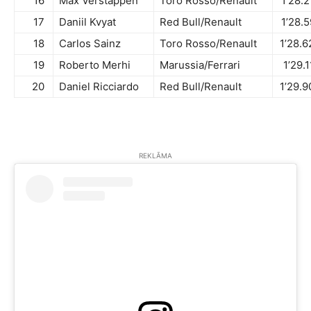
16
Max Verstappen
Toro Rosso/Renault
1’28.2
17
Daniil Kvyat
Red Bull
/Renault
1’28.5
18
Carlos Sainz
Toro Rosso/Renault
1’28.6
19
Roberto Merhi
Marussia/
Ferrari
1’29.
20
Daniel Ricciardo
Red Bull
/Renault
1’29.9
REKLĀMA