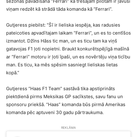
sezonas pavadīšana “Ferrari” kā trešajam pilotam ir ļāvusi
viņam redzēt kā strādā tāda komanda kā “Ferrari”.
Gutjeress piebilst: “Šī ir lieliska iespēja, kas radusies
pateicoties apvadītajam laikam “Ferrari”, un es to centīšos
izmantot. Džīns Hāss tic man, un es ticu tam ka viņš
gatavojas F1 ļoti nopietni. Braukt konkurētspējīgā mašīnā
ar “Ferrari” motoru ir ļoti īpaši, un es novērtēju viņa ticību
man. Es ticu, ka mēs spēsim sasniegt lieliskas lietas
kopā.”
Gutjeress “Haas F1 Team” sastāvā tika apstiprināts
piektdienā pirms Meksikas GP sacīkstes, savu fanu un
sponsoru priekšā. “Haas” komanda būs pirmā Amerikas
komanda pēc aptuveni 30 gadu pārtraukuma.
REKLĀMA