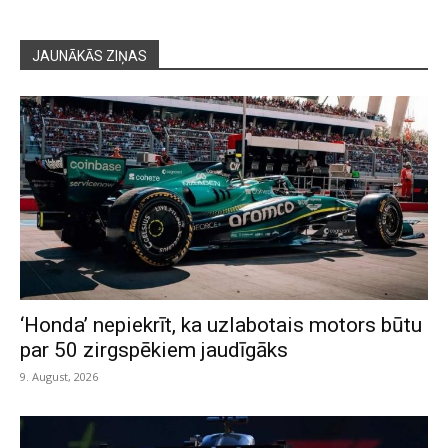
JAUNĀKĀS ZIŅAS
‘Honda’ nepiekrīt, ka uzlabotais motors būtu
par 50 zirgspēkiem jaudīgāks
9. August, 2026