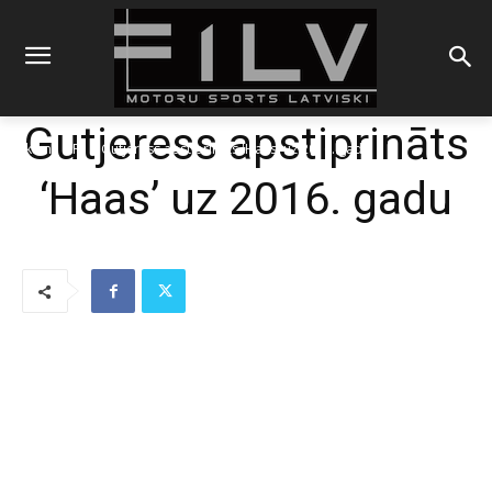
Gutjeress apstiprināts
Sākums
F1
Gutjeress apstiprināts 'Haas' uz 2016. gadu
‘Haas’ uz 2016. gadu