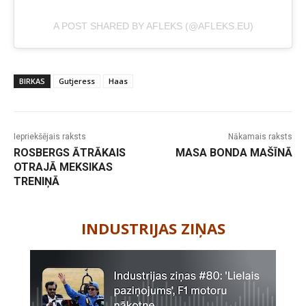
A POST SHARED BY AFLEKS (@AFLEKS.EU)
BIRKAS
Gutjeress
Haas
Iepriekšējais raksts
Nākamais raksts
ROSBERGS ĀTRĀKAIS
MASA BONDA MAŠĪNĀ
OTRAJĀ MEKSIKAS
TRENIŅĀ
-
INDUSTRIJAS ZIŅAS