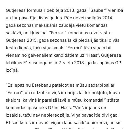
Gutjeress formulā 1 debitēja 2013. gadā, “Sauber” vienībā
un tur pavadīja divus gadus. Pēc neveiksmīgās 2014.
gada sezonas meksikānis zaudēja vietu komandas
sastāvā, un kļuva par “Ferrari” komandas rezervistu.
Gutjeress 2015. gada sezonas laikā piedalījās tikai divās
testu dienās, taču viņa amats “Ferrari” ļāva viņam būt
vienam no galvenajiem kandidātiem uz “Haas”. Gutjeresa
labākais F1 sasniegums ir 7. vieta 2013. gada Japānas GP
izcīņā.
“Es iepazinu Estebanu pateicoties mūsu sadarbībai ar
“Ferrari”, un redzot ko viņš ir darījis lai tur nokļūtu, kļuva
skaidrs, ka viņš ir pareizā izvēle mūsu komandai,” stāsta
komandas īpašnieks Džīns Hāss. “Viņš ir jauns un
izsalcis, taču nav nepieredzējis. Viņa pavadītie divi gadi
F1 sacīkstēs ir devuši viņam labu sacīkšu pieredzi, un šīs