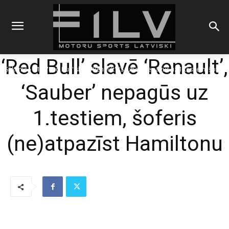
‘Red Bull’ slavē ‘Renault’,
Sākums
F1
'Red Bull' slavē 'Renault', 'Sauber' nepagūs uz 1.testiem, šoferis
(ne)atpazīst Hamiltonu
‘Sauber’ nepagūs uz
1.testiem, šoferis
(ne)atpazīst Hamiltonu