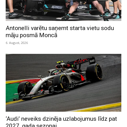
Antonelli varētu saņemt starta vietu sodu
māju posmā Moncā
6. August, 2026
‘Audi’ neveiks dzinēja uzlabojumus līdz pat
2027. gada sezonai