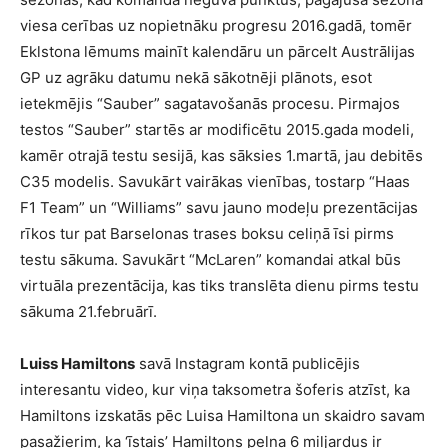
viesa cerības uz nopietnāku progresu 2016.gadā, tomēr
Eklstona lēmums mainīt kalendāru un pārcelt Austrālijas
GP uz agrāku datumu nekā sākotnēji plānots, esot
ietekmējis “Sauber” sagatavošanās procesu. Pirmajos
testos “Sauber” startēs ar modificētu 2015.gada modeli,
kamēr otrajā testu sesijā, kas sāksies 1.martā, jau debitēs
C35 modelis. Savukārt vairākas vienības, tostarp “Haas
F1 Team” un “Williams” savu jauno modeļu prezentācijas
rīkos tur pat Barselonas trases boksu celiņā īsi pirms
testu sākuma. Savukārt “McLaren” komandai atkal būs
virtuāla prezentācija, kas tiks translēta dienu pirms testu
sākuma 21.februārī.
Luiss Hamiltons
savā Instagram kontā publicējis
interesantu video, kur viņa taksometra šoferis atzīst, ka
Hamiltons izskatās pēc Luisa Hamiltona un skaidro savam
pasažierim, ka ‘īstais’ Hamiltons pelna 6 miljardus ir