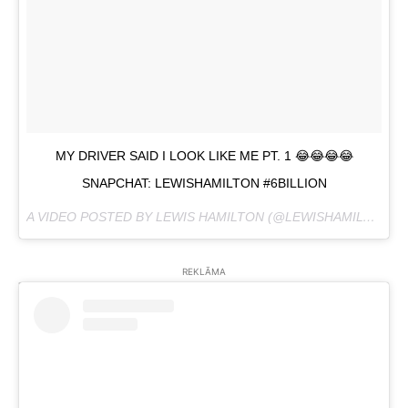
MY DRIVER SAID I LOOK LIKE ME PT. 1 😂😂😂😂
SNAPCHAT: LEWISHAMILTON #6BILLION
A VIDEO POSTED BY LEWIS HAMILTON (@LEWISHAMILTON) ON
REKLĀMA