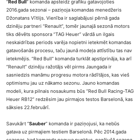
“
Red Bull
“ komanda apsteidz grafiku gatavojoties
2016.gada sezonai – paziņoja komandas menedžeris
Džonatans Vītlijs. Vienība ir saglabājusi pērnā gada
dzinēju partneri “Renault”, tomēr jaunajā sezonā motors
tiks dēvēts sponsora “TAG Heuer” vārdā un ilgais
neskaidrības periods varēja nopietni ietekmēt komandas
gatavošanās procesu, taču jaunā modeļa attīstību tas nav
ietekmējis. “Red Bull” komanda turklāt apstiprināja, ka arī
“Renault” dzinēju ražotājs vēl pirms Jaungada ir
sasniedzis manāmu progresu motora rādītājos, kas vieš
optimismu jau uz nākamo sezonu. Jauno komandas
modeli, kura pilnais nosaukums būs “
Red Bull Racing-TAG
Heuer RB12
” redzēsim jau pirmajos testos Barselonā, kas
sāksies 22.februārī.
Savukārt “
Sauber
” komanda ir paziņojusi, ka nebūs
gatava uz pirmajiem testiem Barselonā. Pēc 2014.gada
sezonas, kad komanda neguva punktus, pagājušā sezona