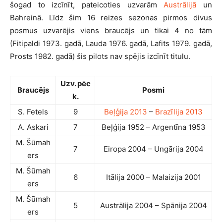
šogad to izcīnīt, pateicoties uzvarām
Austrālijā
un
Bahreinā. Līdz šim 16 reizes sezonas pirmos divus
posmus uzvarējis viens braucējs un tikai 4 no tām
(Fitipaldi 1973. gadā, Lauda 1976. gadā, Lafits 1979. gadā,
Prosts 1982. gadā) šis pilots nav spējis izcīnīt titulu.
Uzv. pēc
Braucējs
Posmi
k.
S. Fetels
9
Beļģija 2013
–
Brazīlija 2013
A. Askari
7
Beļģija 1952 – Argentīna 1953
M. Šūmah
7
Eiropa 2004 – Ungārija 2004
ers
M. Šūmah
6
Itālija 2000 – Malaizija 2001
ers
M. Šūmah
5
Austrālija 2004 – Spānija 2004
ers