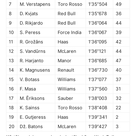
7
M. Verstapens
Toro Rosso
1’35”504
49
8
D. Kvjats
Red Bull
1’35”678
36
9
D. Rikjardo
Red Bull
1’36”064
44
10
S. Peress
Force India
1’36”067
39
11
R. Grožāns
Haas
1’36”095
42
12
S. Vandūrns
McLaren
1’36”121
44
13
R. Harjanto
Manor
1’36”685
47
14
K. Magnusens
Renault
1’36”730
40
15
V. Botass
Williams
1’37”077
37
16
F. Masa
Williams
1’37”560
31
17
M. Ēriksons
Sauber
1’38”003
32
18
K. Sainss
Toro Rosso
1’38”408
22
19
E. Gutjeress
Haas
1’39”341
2
20
Dž. Batons
McLaren
1’39”427
3