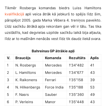
Tikmēr Rosberga komandas biedrs Luiss Hamiltons
kvalifikācijā
apli veica ātrāk kā jebkurš to spējis līdz šim,
pārspējot 2005. gada Marka Vēbera 4. treniņos paveikto.
Līdz sacīkšu ātrākā apļa rekordam gan vēl ir tālu. Tas tika
uzstādīts, kad degvielas uzpilde sacīkšu laikā bija atļauta,
līdz ar to mašīnām nenācās vest līdz tik daudz
liekā svara
.
Bahreinas GP ātrākie apļi
V.
Braucējs
Komanda
Rezultāts
Aplis
1
N. Rosbergs
Mercedes
1’34”482
41
2
L. Hamiltons
Mercedes
1’34”677
43
3
K. Raikonens
Ferrari
1’35”158
39
4
N. Hilkenbergs
Force India
1’35”188
53
5
F. Nasrs
Sauber
1’35”360
49
6
P. Verleins
Manor
1’35”448
43