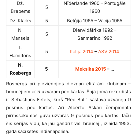
Dž.
Nīderlande 1960 – Portugāle
5
Brebems
1960
Dž. Klarks
5
Beļģija 1965 – Vācija 1965
N.
Dienvidāfrika 1992 –
5
Mansels
Sanmarino 1992
L.
5
Itālija 2014
–
ASV 2014
Hamiltons
N.
5
Meksika 2015
– …
Rosbergs
Rosbergs arī pievienojies diezgan elitārām klubiņam –
braucējiem ar 5 uzvarām pēc kārtas. Šajā jomā rekordists
ir Sebastians Fetels, kurš “Red Bull” sastāvā uzvarēja 9
posmus pēc kārtas. Arī Alberto Askari čempionāta
pirmssākumos guva uzvaras 9 posmus pēc kārtas, taču
šīs sērijas vidū, kā jau gandrīz visi braucēji, izlaida 1953.
gada sacīkstes Indianapolisā.