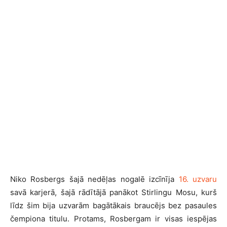
Niko Rosbergs šajā nedēļas nogalē izcīnīja
16. uzvaru
savā karjerā, šajā rādītājā panākot Stirlingu Mosu, kurš
līdz šim bija uzvarām bagātākais braucējs bez pasaules
čempiona titulu. Protams, Rosbergam ir visas iespējas