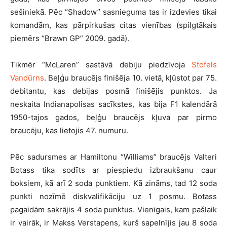
sešiniekā. Pēc “Shadow” sasnieguma tas ir izdevies tikai
komandām, kas pārpirkušas citas vienības (spilgtākais
piemērs “Brawn GP” 2009. gadā).
Tikmēr “McLaren” sastāvā debiju piedzīvoja
Stofels
Vandūrns
. Beļģu braucējs finišēja 10. vietā, kļūstot par 75.
debitantu, kas debijas posmā finišējis punktos. Ja
neskaita Indianapolisas sacīkstes, kas bija F1 kalendārā
1950-tajos gados, beļģu braucējs kļuva par pirmo
braucēju, kas lietojis 47. numuru.
Pēc sadursmes ar Hamiltonu “Williams” braucējs Valteri
Botass tika sodīts ar piespiedu izbraukšanu caur
boksiem, kā arī 2 soda punktiem. Kā zināms, tad 12 soda
punkti nozīmē diskvalifikāciju uz 1 posmu. Botass
pagaidām sakrājis 4 soda punktus. Vienīgais, kam pašlaik
ir vairāk, ir Makss Verstapens, kurš sapelnījis jau 8 soda