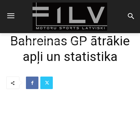
Bahreinas GP ātrākie
Sākums
F1
Bahreinas GP ātrākie apļi un statistika
apļi un statistika