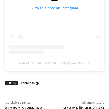
View this post on Instagram
A POST SHARED BY AFLEKS (@AFLEKS.EU)
BIRKAS
bahreinas gp
Iepriekšējais raksts
Nākamais raksts
ALONSO ATRIEBJAS
‘HAAS’ PĒC PUNKTIEM