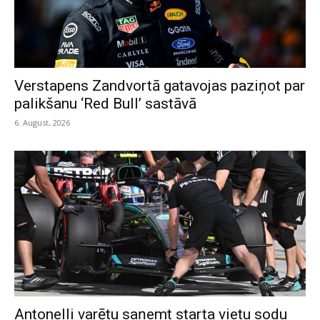
Verstapens Zandvortā gatavojas paziņot par
palikšanu ‘Red Bull’ sastāvā
6. August, 2026
Antonelli varētu saņemt starta vietu sodu