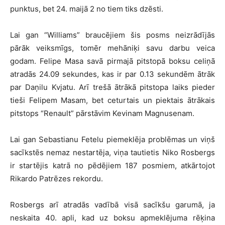
punktus, bet 24. maijā 2 no tiem tiks dzēsti.
Lai gan “Williams” braucējiem šis posms neizrādījās
pārāk veiksmīgs, tomēr mehāniķi savu darbu veica
godam. Felipe Masa savā pirmajā pitstopā boksu celiņā
atradās 24.09 sekundes, kas ir par 0.13 sekundēm ātrāk
par Daņilu Kvjatu. Arī trešā ātrākā pitstopa laiks pieder
tieši Felipem Masam, bet ceturtais un piektais ātrākais
pitstops “Renault” pārstāvim Kevinam Magnusenam.
Lai gan Sebastianu Fetelu piemeklēja problēmas un viņš
sacīkstēs nemaz nestartēja, viņa tautietis Niko Rosbergs
ir startējis katrā no pēdējiem 187 posmiem, atkārtojot
Rikardo Patrēzes rekordu.
Rosbergs arī atradās vadībā visā sacīkšu garumā, ja
neskaita 40. apli, kad uz boksu apmeklējuma rēķina