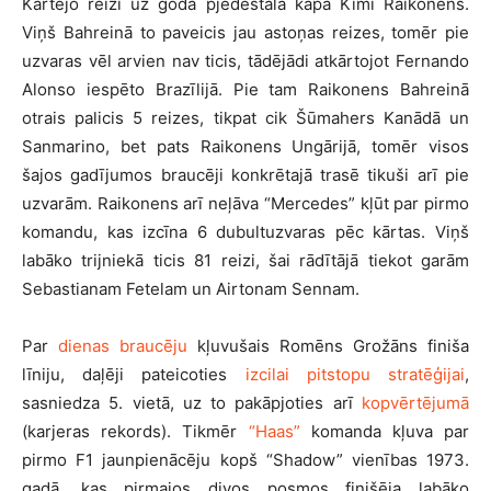
Kārtējo reizi uz goda pjedestāla kāpa Kimi Raikonens.
Viņš Bahreinā to paveicis jau astoņas reizes, tomēr pie
uzvaras vēl arvien nav ticis, tādējādi atkārtojot Fernando
Alonso iespēto Brazīlijā. Pie tam Raikonens Bahreinā
otrais palicis 5 reizes, tikpat cik Šūmahers Kanādā un
Sanmarino, bet pats Raikonens Ungārijā, tomēr visos
šajos gadījumos braucēji konkrētajā trasē tikuši arī pie
uzvarām. Raikonens arī neļāva “Mercedes” kļūt par pirmo
komandu, kas izcīna 6 dubultuzvaras pēc kārtas. Viņš
labāko trijniekā ticis 81 reizi, šai rādītājā tiekot garām
Sebastianam Fetelam un Airtonam Sennam.
Par
dienas braucēju
kļuvušais Romēns Grožāns finiša
līniju, daļēji pateicoties
izcilai pitstopu stratēģijai
,
sasniedza 5. vietā, uz to pakāpjoties arī
kopvērtējumā
(karjeras rekords). Tikmēr
“Haas”
komanda kļuva par
pirmo F1 jaunpienācēju kopš “Shadow” vienības 1973.
gadā, kas pirmajos divos posmos finišēja labāko