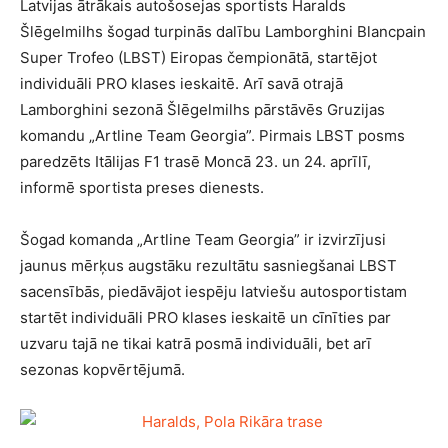
Latvijas ātrākais autošosejas sportists Haralds
Šlēgelmilhs šogad turpinās dalību Lamborghini Blancpain
Super Trofeo (LBST) Eiropas čempionātā, startējot
individuāli PRO klases ieskaitē. Arī savā otrajā
Lamborghini sezonā Šlēgelmilhs pārstāvēs Gruzijas
komandu „Artline Team Georgia”. Pirmais LBST posms
paredzēts Itālijas F1 trasē Moncā 23. un 24. aprīlī,
informē sportista preses dienests.
Šogad komanda „Artline Team Georgia” ir izvirzījusi
jaunus mērķus augstāku rezultātu sasniegšanai LBST
sacensībās, piedāvājot iespēju latviešu autosportistam
startēt individuāli PRO klases ieskaitē un cīnīties par
uzvaru tajā ne tikai katrā posmā individuāli, bet arī
sezonas kopvērtējumā.