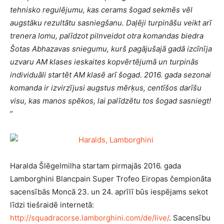
tehnisko regulējumu, kas cerams šogad sekmēs vēl
augstāku rezultātu sasniegšanu. Daļēji turpināšu veikt arī
trenera lomu, palīdzot pilnveidot otra komandas biedra
Šotas Abhazavas sniegumu, kurš pagājušajā gadā izcīnīja
uzvaru AM klases ieskaites kopvērtējumā un turpinās
individuāli startēt AM klasē arī šogad. 2016. gada sezonai
komanda ir izvirzījusi augstus mērķus, centīšos darīšu
visu, kas manos spēkos, lai palīdzētu tos šogad sasniegt!
”
Haralda Šlēgelmilha startam pirmajās 2016. gada
Lamborghini Blancpain Super Trofeo Eiropas čempionāta
sacensībās Moncā 23. un 24. aprīlī būs iespējams sekot
līdzi tiešraidē internetā:
http://squadracorse.lamborghini.com/de/live/
. Sacensību