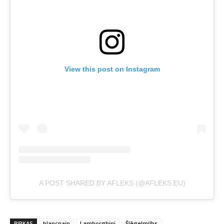
View this post on Instagram
A POST SHARED BY AFLEKS (@AFLEKS.EU)
BIRKAS
blancpain
Lamborghini
Šlēgelmilhs