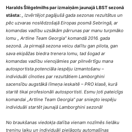
Haralds Šlēgelmilhs par izmaiņām jaunajā LBST sezonā
stāsta:
„
Izvērtējot pagājušā gada sezonas rezultātus un
pēc uzvaras noslēdzošajā Eiropas posmā Sebringā, ar
komandas vadību uzsākām pārrunas par manu turpmāko
lomu „ Artline Team Georgia” komandā 2016. gada
sezonā. Ja pirmajā sezona veicu dalītu gan pilota, gan
sava ekipāžas biedra trenera lomu, tad šogad ar
komandas vadību vienojāmies par pilnvērtīgu mana
autosportista potenciāla iespēju izmantošanu –
individuāli cīnoties par rezultātiem Lamborghini
sacensību augstākā līmeņa ieskaitē – PRO klasē, kurā
startē tikai profesionāli autosportisti. Esmu ļoti pateicīgs
komandai „Artline Team Georgia” par sniegto iespēju
individuāli startēt jaunajā Lamborghini sezonā!
No braukšanas viedokļa dalība vienam nozīmēs lielāku
treniņu laiku un individuāli pielāgotu automašīnas