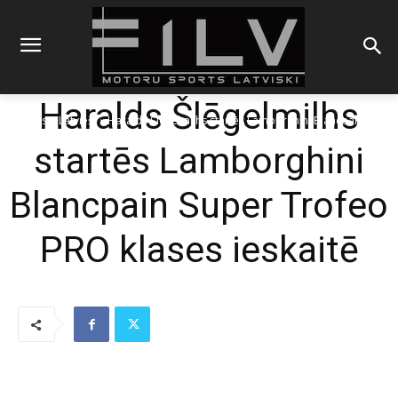
Haralds Šlēgelmilhs
Sākums
Latvieši
Haralds Šlēgelmilhs startēs Lamborghini Blancpain Super
Trofeo PRO klases ieskaitē
startēs Lamborghini
Blancpain Super Trofeo
PRO klases ieskaitē