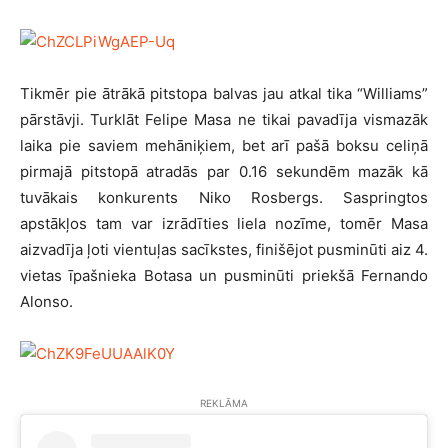
Tikmēr pie ātrākā pitstopa balvas jau atkal tika “Williams”
pārstāvji. Turklāt Felipe Masa ne tikai pavadīja vismazāk
laika pie saviem mehāniķiem, bet arī pašā boksu celiņā
pirmajā pitstopā atradās par 0.16 sekundēm mazāk kā
tuvākais konkurents Niko Rosbergs. Saspringtos
apstākļos tam var izrādīties liela nozīme, tomēr Masa
aizvadīja ļoti vientuļas sacīkstes, finišējot pusminūti aiz 4.
vietas īpašnieka Botasa un pusminūti priekšā Fernando
Alonso.
REKLĀMA