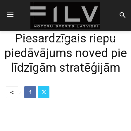
Piesardzīgais riepu
Sākums
Blogs
Piesardzīgais riepu piedāvājums noved pie līdzīgām
stratēģijām
piedāvājums noved pie
līdzīgām stratēģijām