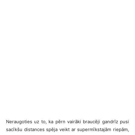
Neraugoties uz to, ka pērn vairāki braucēji gandrīz pusi
sacīkšu distances spēja veikt ar supermīkstajām riepām,