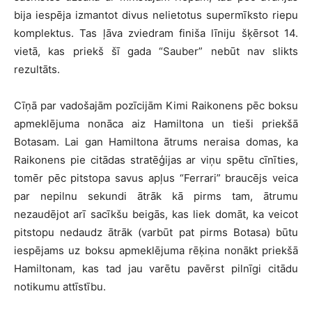
bija iespēja izmantot divus nelietotus supermīksto riepu
komplektus. Tas ļāva zviedram finiša līniju šķērsot 14.
vietā, kas priekš šī gada “Sauber” nebūt nav slikts
rezultāts.
Cīņā par vadošajām pozīcijām Kimi Raikonens pēc boksu
apmeklējuma nonāca aiz Hamiltona un tieši priekšā
Botasam. Lai gan Hamiltona ātrums neraisa domas, ka
Raikonens pie citādas stratēģijas ar viņu spētu cīnīties,
tomēr pēc pitstopa savus apļus “Ferrari” braucējs veica
par nepilnu sekundi ātrāk kā pirms tam, ātrumu
nezaudējot arī sacīkšu beigās, kas liek domāt, ka veicot
pitstopu nedaudz ātrāk (varbūt pat pirms Botasa) būtu
iespējams uz boksu apmeklējuma rēķina nonākt priekšā
Hamiltonam, kas tad jau varētu pavērst pilnīgi citādu
notikumu attīstību.