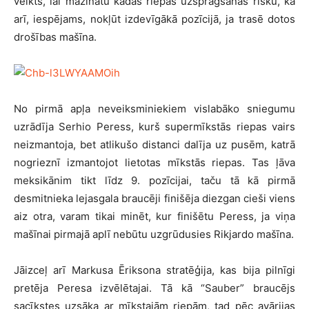
veikts, lai mazinātu kādas riepas uzsprāgšanas risku, kā
arī, iespējams, nokļūt izdevīgākā pozīcijā, ja trasē dotos
drošības mašīna.
No pirmā apļa neveiksminiekiem vislabāko sniegumu
uzrādīja Serhio Peress, kurš supermīkstās riepas vairs
neizmantoja, bet atlikušo distanci dalīja uz pusēm, katrā
nogrieznī izmantojot lietotas mīkstās riepas. Tas ļāva
meksikānim tikt līdz 9. pozīcijai, taču tā kā pirmā
desmitnieka lejasgala braucēji finišēja diezgan cieši viens
aiz otra, varam tikai minēt, kur finišētu Peress, ja viņa
mašīnai pirmajā aplī nebūtu uzgrūdusies Rikjardo mašīna.
Jāizceļ arī Markusa Ēriksona stratēģija, kas bija pilnīgi
pretēja Peresa izvēlētajai. Tā kā “Sauber” braucējs
sacīkstes uzsāka ar mīkstajām riepām, tad pēc avārijas