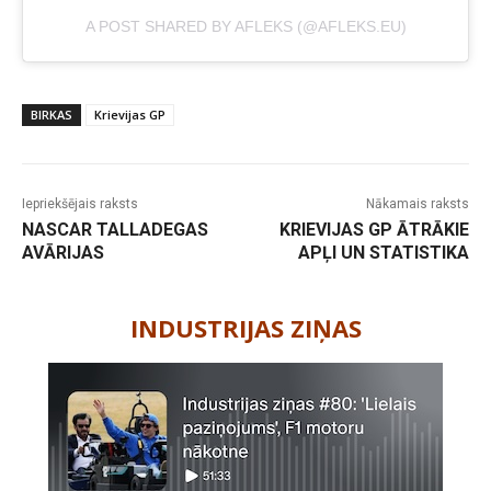
A POST SHARED BY AFLEKS (@AFLEKS.EU)
BIRKAS
Krievijas GP
Iepriekšējais raksts
Nākamais raksts
NASCAR TALLADEGAS
KRIEVIJAS GP ĀTRĀKIE
AVĀRIJAS
APĻI UN STATISTIKA
-
INDUSTRIJAS ZIŅAS