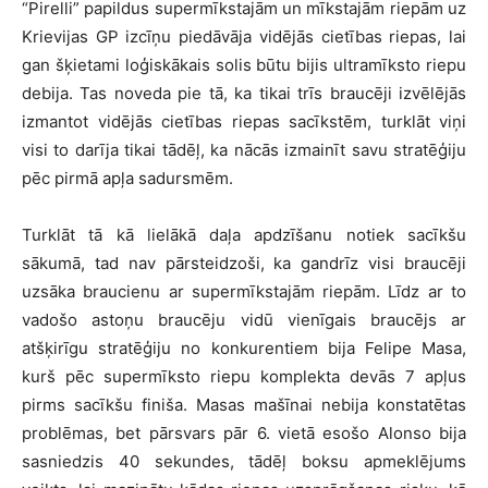
“Pirelli” papildus supermīkstajām un mīkstajām riepām uz
Krievijas GP izcīņu piedāvāja vidējās cietības riepas, lai
gan šķietami loģiskākais solis būtu bijis ultramīksto riepu
debija. Tas noveda pie tā, ka tikai trīs braucēji izvēlējās
izmantot vidējās cietības riepas sacīkstēm, turklāt viņi
visi to darīja tikai tādēļ, ka nācās izmainīt savu stratēģiju
pēc pirmā apļa sadursmēm.
Turklāt tā kā lielākā daļa apdzīšanu notiek sacīkšu
sākumā, tad nav pārsteidzoši, ka gandrīz visi braucēji
uzsāka braucienu ar supermīkstajām riepām. Līdz ar to
vadošo astoņu braucēju vidū vienīgais braucējs ar
atšķirīgu stratēģiju no konkurentiem bija Felipe Masa,
kurš pēc supermīksto riepu komplekta devās 7 apļus
pirms sacīkšu finiša. Masas mašīnai nebija konstatētas
problēmas, bet pārsvars pār 6. vietā esošo Alonso bija
sasniedzis 40 sekundes, tādēļ boksu apmeklējums