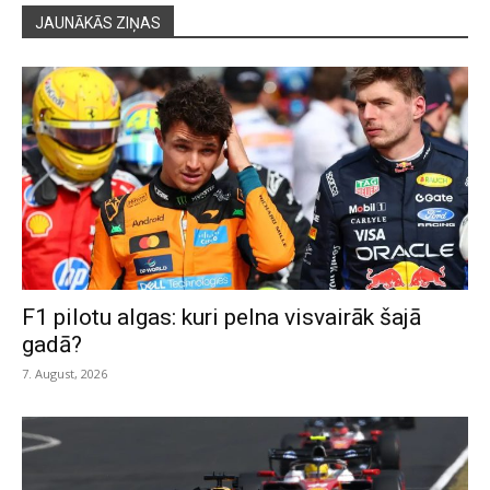
JAUNĀKĀS ZIŅAS
F1 pilotu algas: kuri pelna visvairāk šajā
gadā?
7. August, 2026