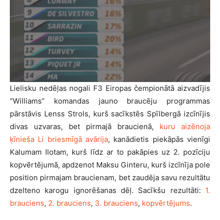
Lielisku nedēļas nogali F3 Eiropas čempionātā aizvadījis
“Williams” komandas jauno braucēju programmas
pārstāvis Lenss Strols, kurš sacīkstēs Spīlbergā izcīnījis
divas uzvaras, bet pirmajā braucienā,
kuru aizēnoja
ķīnieša Li briesmīgā avārija
, kanādietis piekāpās vienīgi
Kalumam Ilotam, kurš līdz ar to pakāpies uz 2. pozīciju
kopvērtējumā, apdzenot Maksu Ginteru, kurš izcīnīja pole
position pirmajam braucienam, bet zaudēja savu rezultātu
dzelteno karogu ignorēšanas dēļ. Sacīkšu rezultāti:
1.
brauciens
,
2. brauciens
,
3. brauciens
,
kopvērtējums
.