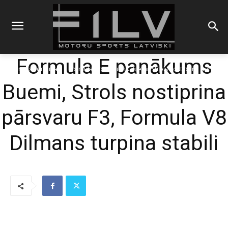
Formula E panākums
Sākums
Formula E
Formula E panākums Buemi, Strols nostiprina pārsvaru
F3, Formula V8 Dilmans turpina...
Buemi, Strols nostiprina
pārsvaru F3, Formula V8
Dilmans turpina stabili