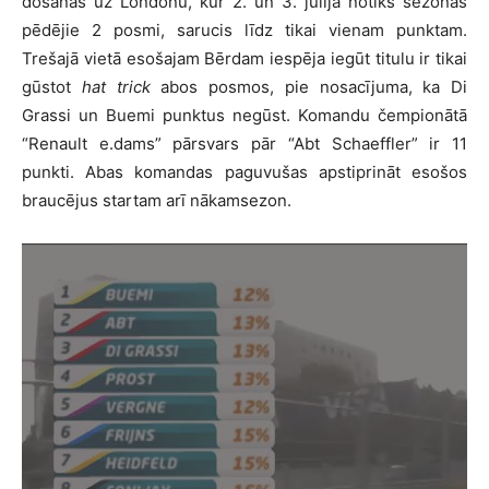
došanās uz Londonu, kur 2. un 3. jūlijā notiks sezonas
pēdējie 2 posmi, sarucis līdz tikai vienam punktam.
Trešajā vietā esošajam Bērdam iespēja iegūt titulu ir tikai
gūstot
hat trick
abos posmos, pie nosacījuma, ka Di
Grassi un Buemi punktus negūst. Komandu čempionātā
“Renault e.dams” pārsvars pār “Abt Schaeffler” ir 11
punkti. Abas komandas paguvušas apstiprināt esošos
braucējus startam arī nākamsezon.