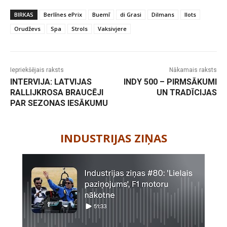
BIRKAS
Berlīnes ePrix
Buemī
di Grasi
Dilmans
Ilots
Orudževs
Spa
Strols
Vaksivjere
Iepriekšējais raksts
Nākamais raksts
INTERVIJA: LATVIJAS
INDY 500 – PIRMSĀKUMI
RALLIJKROSA BRAUCĒJI
UN TRADĪCIJAS
PAR SEZONAS IESĀKUMU
-
INDUSTRIJAS ZIŅAS