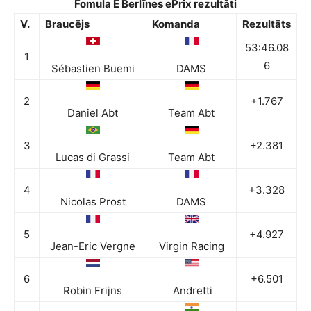
Fomula E Berlīnes ePrix rezultāti
V.
Braucējs
Komanda
Rezultāts
53:46.08
1
6
Sébastien Buemi
DAMS
2
+1.767
Daniel Abt
Team Abt
3
+2.381
Lucas di Grassi
Team Abt
4
+3.328
Nicolas Prost
DAMS
5
+4.927
Jean-Eric Vergne
Virgin Racing
6
+6.501
Robin Frijns
Andretti