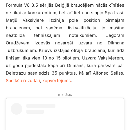
Formula V8 3.5 sērijās Beļģijā braucējiem nācās cīnīties
ne tikai ar konkurentiem, bet arī lietu un slapjo Spa trasi.
Metjū Vaksivjere izcīnīja pole position pirmajam
braucienam, bet saņēma diskvalifikāciju, jo mašīna
neatbilda tehniskajiem noteikumiem. Jegoram
Orudževam izdevās nosargāt uzvaru no Dilmana
uzbrukumiem. Krievs izstājās otrajā braucienā, kur līdz
finišam tika vien 10 no 15 pilotiem. Uzvara Vaksivjerem,
uz goda pjedestāla kāpa arī Dilmans, kura pārsvars pār
Deletrazu sasniedzis 35 punktus, kā arī Alfonso Seliss.
Sacīkšu rezultāti
,
kopvērtējums
.
REKLĀMA