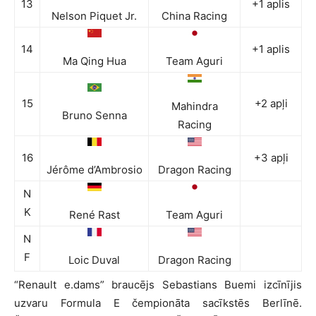
13
+1 aplis
Nelson Piquet Jr.
China Racing
14
+1 aplis
Ma Qing Hua
Team Aguri
15
+2 apļi
Mahindra
Bruno Senna
Racing
16
+3 apļi
Jérôme d’Ambrosio
Dragon Racing
N
K
René Rast
Team Aguri
N
F
Loic Duval
Dragon Racing
“Renault e.dams” braucējs Sebastians Buemi izcīnījis
uzvaru Formula E čempionāta sacīkstēs Berlīnē.