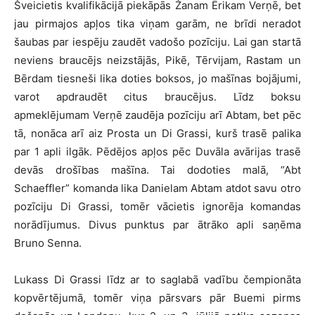
Šveicietis kvalifikācijā piekāpās Žanam Ērikam Verņē, bet
jau pirmajos apļos tika viņam garām, ne brīdi neradot
šaubas par iespēju zaudēt vadošo pozīciju. Lai gan startā
neviens braucējs neizstājās, Pikē, Tērvijam, Rastam un
Bērdam tiesneši lika doties boksos, jo mašīnas bojājumi,
varot apdraudēt citus braucējus. Līdz boksu
apmeklējumam Verņē zaudēja pozīciju arī Abtam, bet pēc
tā, nonāca arī aiz Prosta un Di Grassi, kurš trasē palika
par 1 apli ilgāk. Pēdējos apļos pēc Duvāla avārijas trasē
devās drošības mašīna. Tai dodoties malā, “Abt
Schaeffler” komanda lika Danielam Abtam atdot savu otro
pozīciju Di Grassi, tomēr vācietis ignorēja komandas
norādījumus. Divus punktus par ātrāko apli saņēma
Bruno Senna.
Lukass Di Grassi līdz ar to saglabā vadību čempionāta
kopvērtējumā, tomēr viņa pārsvars pār Buemi pirms