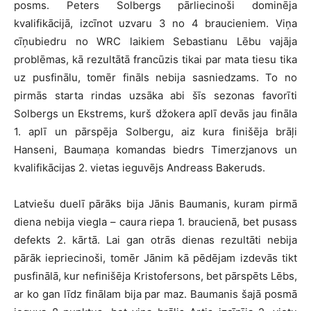
posms. Peters Solbergs pārliecinoši dominēja
kvalifikācijā, izcīnot uzvaru 3 no 4 braucieniem. Viņa
cīņubiedru no WRC laikiem Sebastianu Lēbu vajāja
problēmas, kā rezultātā francūzis tikai par mata tiesu tika
uz pusfinālu, tomēr fināls nebija sasniedzams. To no
pirmās starta rindas uzsāka abi šīs sezonas favorīti
Solbergs un Ekstrems, kurš džokera aplī devās jau fināla
1. aplī un pārspēja Solbergu, aiz kura finišēja brāļi
Hanseni, Baumaņa komandas biedrs Timerzjanovs un
kvalifikācijas 2. vietas ieguvējs Andreass Bakeruds.
Latviešu duelī pārāks bija Jānis Baumanis, kuram pirmā
diena nebija viegla – caura riepa 1. braucienā, bet pusass
defekts 2. kārtā. Lai gan otrās dienas rezultāti nebija
pārāk iepriecinoši, tomēr Jānim kā pēdējam izdevās tikt
pusfinālā, kur nefinišēja Kristofersons, bet pārspēts Lēbs,
ar ko gan līdz finālam bija par maz. Baumanis šajā posmā