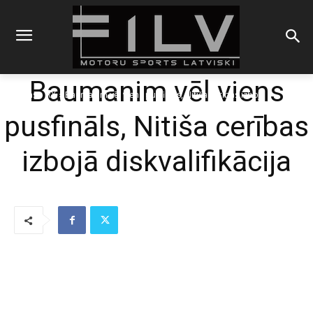
Baumanim vēl viens
Sākums
RX
Baumanim vēl viens pusfināls, Nitiša cerības izbojā
diskvalifikācija
pusfināls, Nitiša cerības
izbojā diskvalifikācija