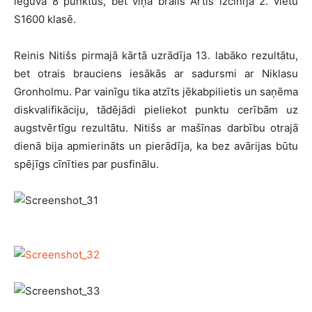
ieguva 8 punktus, bet viņa brālis Artis izcīnīja 2. vietu
S1600 klasē.
Reinis Nitišs pirmajā kārtā uzrādīja 13. labāko rezultātu,
bet otrais brauciens iesākās ar sadursmi ar Niklasu
Gronholmu. Par vainīgu tika atzīts jēkabpilietis un saņēma
diskvalifikāciju, tādējādi pieliekot punktu cerībām uz
augstvērtīgu rezultātu. Nitišs ar mašīnas darbību otrajā
dienā bija apmierināts un pierādīja, ka bez avārijas būtu
spējīgs cīnīties par pusfinālu.