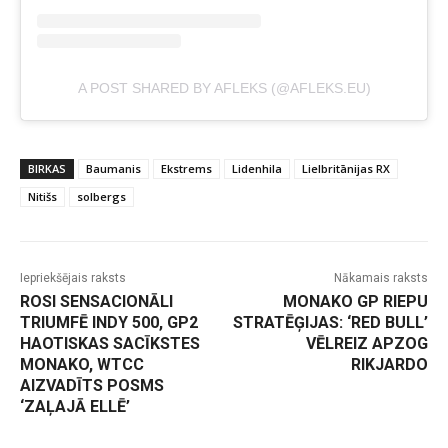
A POST SHARED BY AFLEKS (@AFLEKS.EU)
BIRKAS
Baumanis
Ekstrems
Lidenhila
Lielbritānijas RX
Nitišs
solbergs
Iepriekšējais raksts
Nākamais raksts
ROSI SENSACIONĀLI
MONAKO GP RIEPU
TRIUMFĒ INDY 500, GP2
STRATĒĢIJAS: ‘RED BULL’
HAOTISKAS SACĪKSTES
VĒLREIZ APZOG
MONAKO, WTCC
RIKJARDO
AIZVADĪTS POSMS
‘ZAĻAJĀ ELLĒ’
-