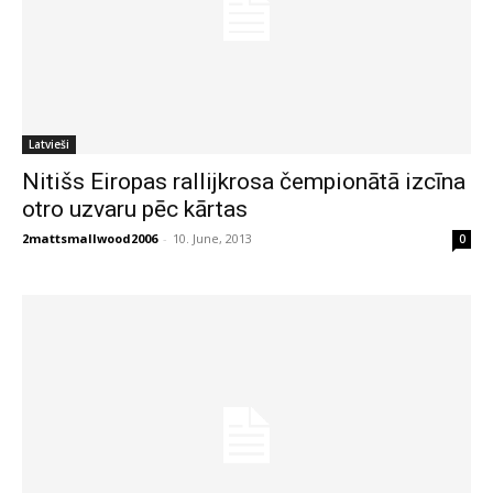
Latvieši
Nitišs Eiropas rallijkrosa čempionātā izcīna
otro uzvaru pēc kārtas
2mattsmallwood2006
-
10. June, 2013
0