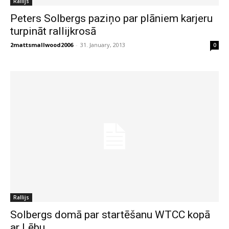
Rallijs
Peters Solbergs paziņo par plāniem karjeru
turpināt rallijkrosā
2mattsmallwood2006
-
31. January, 2013
0
Rallijs
Solbergs domā par startēšanu WTCC kopā
ar Lēbu