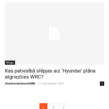
Blogs
Kas patiesībā slēpjas aiz ‘Hyundai’ plāna
atgriezties WRC?
2mattsmallwood2006
-
11. December, 2012
0
1
2