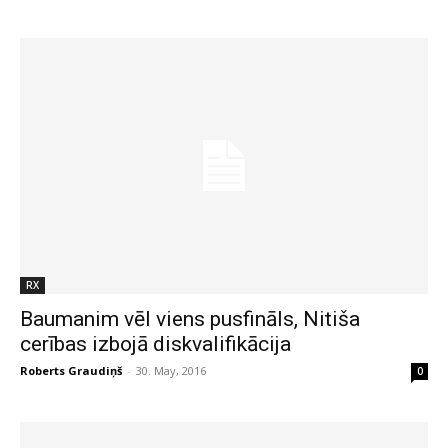
RX
Baumanim vēl viens pusfināls, Nitiša
cerības izbojā diskvalifikācija
Roberts Graudiņš
-
30. May, 2016
0