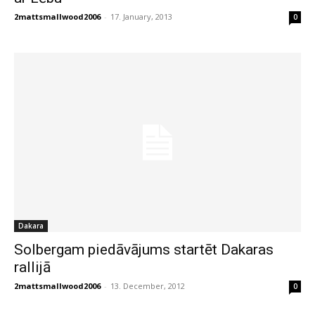
2mattsmallwood2006
-
17. January, 2013
0
Dakara
Solbergam piedāvājums startēt Dakaras
rallijā
2mattsmallwood2006
-
13. December, 2012
0