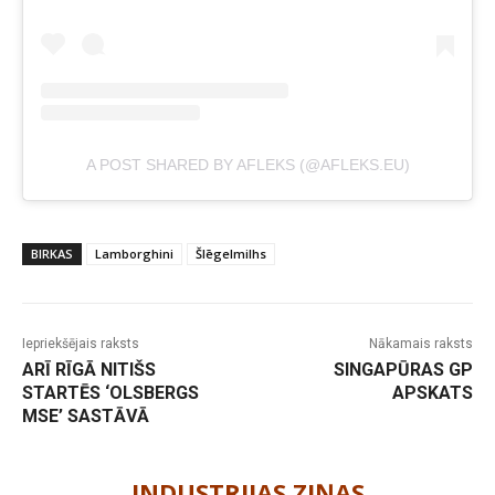
A POST SHARED BY AFLEKS (@AFLEKS.EU)
BIRKAS
Lamborghini
Šlēgelmilhs
Iepriekšējais raksts
Nākamais raksts
ARĪ RĪGĀ NITIŠS
SINGAPŪRAS GP
STARTĒS ‘OLSBERGS
APSKATS
MSE’ SASTĀVĀ
-
INDUSTRIJAS ZIŅAS