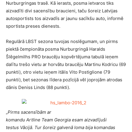
Nurburgringas trasē. Kā ierasts, posma ietvaros tiks
aizvadīti divi sacensību braucieni, taču šoreiz Latvijas
autosportists tos aizvadīs ar jaunu sacīkšu auto, informē
sportista preses dienests.
Regulārā LBST sezona tuvojas noslēgumam, un pirms
piektā čempionāta posma Nurburgringā Haralds
Šlēgelmilhs PRO braucēju kopvērtējuma tabulā ieņem
dalītu trešo vietu ar horvātu braucēju Martinu Kodricu (69
punkti), otro vietu ieņem itālis Vito Postiglione (79
punkti), bet sezonas līdera pozīcijā vēl joprojām atrodas
dānis Deniss Linds (88 punkti).
„
P
irms sacensībām ar
komandu Artline Team Georgia esam aizvadījuši
testus Vācijā. Tur šoreiz galvenā loma bija komandas