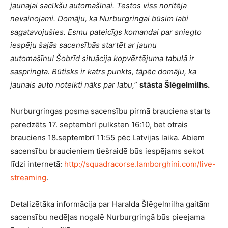
jaunajai sacīkšu automašīnai. Testos viss noritēja
nevainojami. Domāju, ka Nurburgringai būsim labi
sagatavojušies. Esmu pateicīgs komandai par sniegto
iespēju šajās sacensībās startēt ar jaunu
automašīnu!
Šobrīd situācija kopvērtējuma tabulā ir
saspringta. Būtisks ir katrs punkts, tāpēc domāju, ka
jaunais auto noteikti nāks par labu,
”
stāsta Šlēgelmilhs.
Nurburgringas posma sacensību pirmā brauciena starts
paredzēts 17. septembrī pulksten 16:10, bet otrais
brauciens 18.septembrī 11:55 pēc Latvijas laika. Abiem
sacensību braucieniem tiešraidē būs iespējams sekot
līdzi internetā:
http://squadracorse.lamborghini.com/live-
streaming
.
Detalizētāka informācija par Haralda Šlēgelmilha gaitām
sacensību nedēļas nogalē Nurburgringā būs pieejama