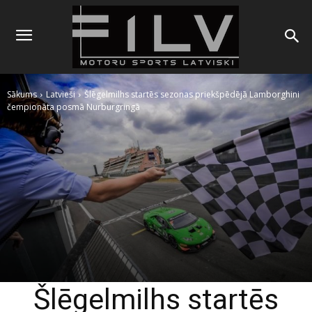
Sākums
Latvieši
Šlēgelmilhs startēs sezonas priekšpēdējā Lamborghini
čempionāta posmā Nurburgringā
Šlēgelmilhs startēs