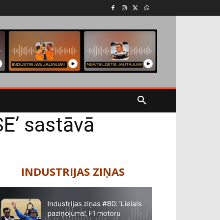
SE’ sastāvā
INDUSTRIJAS ZIŅAS