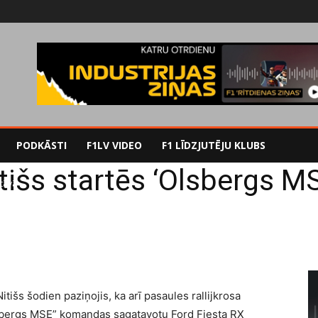
PODKĀSTI
F1LV VIDEO
F1 LĪDZJUTĒJU KLUBS
itišs startēs ‘Olsbergs M
stāvā
Nitišs šodien paziņojis, ka arī pasaules rallijkrosa
sbergs MSE” komandas sagatavotu Ford Fiesta RX