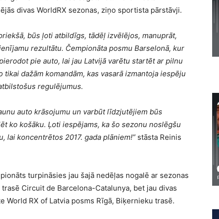
ējās divas WorldRX sezonas, ziņo sportista pārstāvji.
priekšā, būs ļoti atbildīgs, tādēļ izvēlējos, manuprāt,
 cienījamu rezultātu. Čempionāta posmu Barselonā, kur
erodot pie auto, lai jau Latvijā varētu startēt ar pilnu
no tikai dažām komandām, kas vasarā izmantoja iespēju
 atbilstošus regulējumus.
jaunu auto krāsojumu un varbūt līdzjutējiem būs
lēt ko košāku. Ļoti iespējams, ka šo sezonu noslēgšu
u, lai koncentrētos 2017. gada plāniem!”
stāsta Reinis
mpionāts turpināsies jau šajā nedēļas nogalē ar sezonas
 trasē Circuit de Barcelona-Catalunya, bet jau divas
te World RX of Latvia posms Rīgā, Biķernieku trasē.