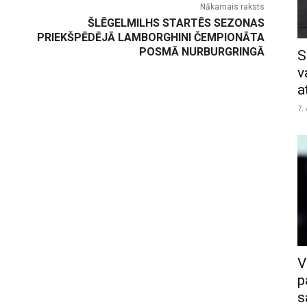
Nākamais raksts
ŠLĒGELMILHS STARTĒS SEZONAS
PRIEKŠPĒDĒJĀ LAMBORGHINI ČEMPIONĀTA
POSMĀ NURBURGRINGĀ
S
v
a
7.
V
p
s