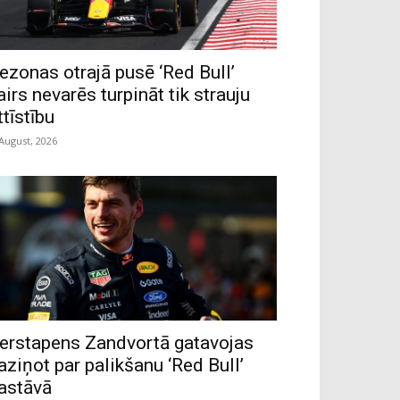
ezonas otrajā pusē ‘Red Bull’
airs nevarēs turpināt tik strauju
ttīstību
 August, 2026
erstapens Zandvortā gatavojas
aziņot par palikšanu ‘Red Bull’
astāvā