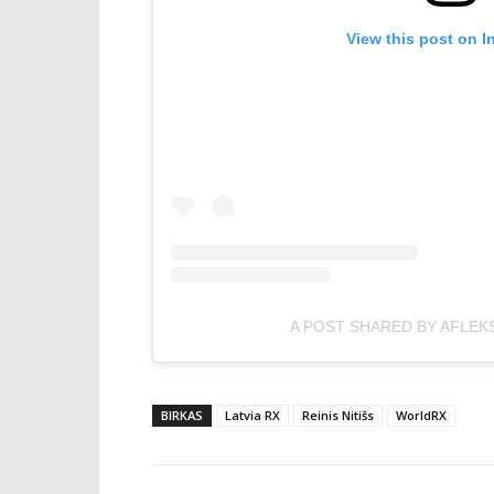
View this post on I
A POST SHARED BY AFLEK
BIRKAS
Latvia RX
Reinis Nitišs
WorldRX