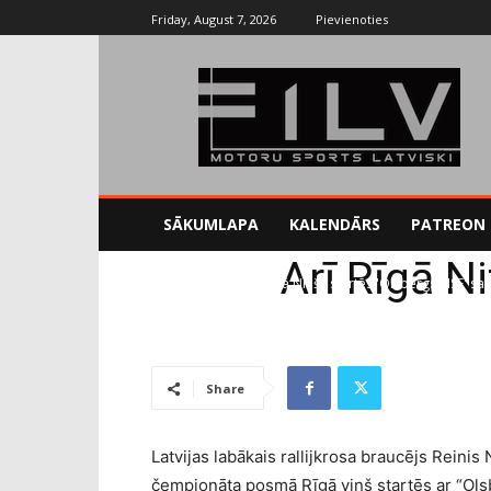
Friday, August 7, 2026
Pievienoties
SĀKUMLAPA
KALENDĀRS
PATREON
Arī Rīgā N
Sākums
RX
Arī Rīgā Nitišs startēs 'Olsbergs MSE' sa
Share
Latvijas labākais rallijkrosa braucējs Reinis 
čempionāta posmā Rīgā viņš startēs ar “Ol