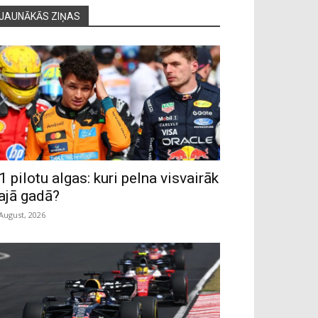
JAUNĀKĀS ZIŅAS
1 pilotu algas: kuri pelna visvairāk
ajā gadā?
 August, 2026