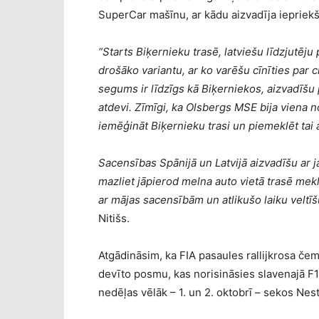
SuperCar mašīnu, ar kādu aizvadīja iepriekš
“Starts Biķernieku trasē, latviešu līdzjutēju 
drošāko variantu, ar ko varēšu cīnīties par
segums ir līdzīgs kā Biķerniekos, aizvadīšu pi
atdevi. Zīmīgi, ka Olsbergs MSE bija viena 
iemēģināt Biķernieku trasi un piemeklēt tai
Sacensības Spānijā un Latvijā aizvadīšu ar 
mazliet jāpierod melna auto vietā trasē mek
ar mājas sacensībām un atlikušo laiku veltīš
Nitišs.
Atgādināsim, ka FIA pasaules rallijkrosa če
devīto posmu, kas norisināsies slavenajā F1
nedēļas vēlāk – 1. un 2. oktobrī – sekos Nes