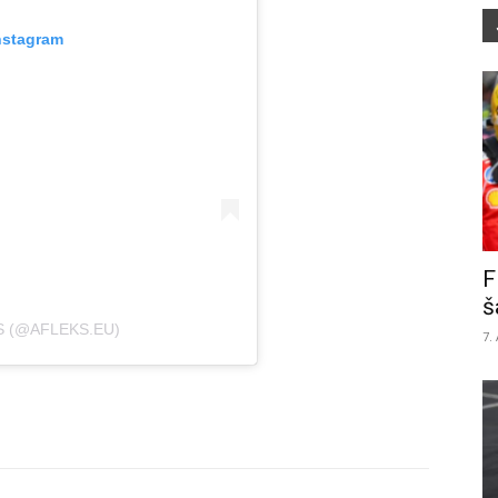
nstagram
F
š
S (@AFLEKS.EU)
7.