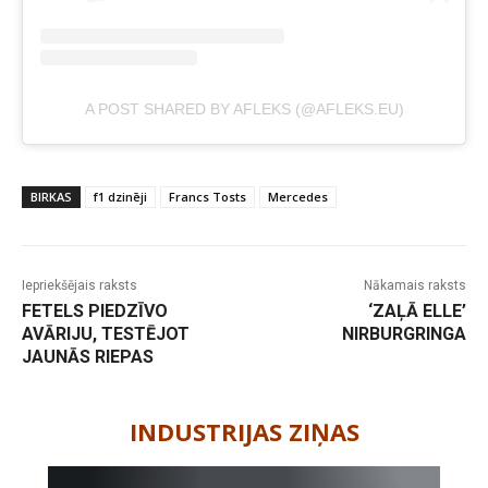
A POST SHARED BY AFLEKS (@AFLEKS.EU)
BIRKAS
f1 dzinēji
Francs Tosts
Mercedes
Iepriekšējais raksts
Nākamais raksts
FETELS PIEDZĪVO
‘ZAĻĀ ELLE’
AVĀRIJU, TESTĒJOT
NIRBURGRINGA
JAUNĀS RIEPAS
-
INDUSTRIJAS ZIŅAS