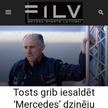
Sākums
F1
Tosts grib iesaldēt 'Mercedes' dzinēju attīstību
Tosts grib iesaldēt
‘Mercedes’ dzinēju