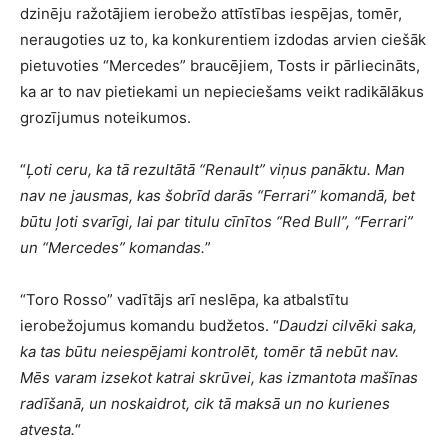
dzinēju ražotājiem ierobežo attīstības iespējas, tomēr,
neraugoties uz to, ka konkurentiem izdodas arvien ciešāk
pietuvoties “Mercedes” braucējiem, Tosts ir pārliecināts,
ka ar to nav pietiekami un nepieciešams veikt radikālākus
grozījumus noteikumos.
“
Ļoti ceru, ka tā rezultātā “Renault” viņus panāktu. Man
nav ne jausmas, kas šobrīd darās “Ferrari” komandā, bet
būtu ļoti svarīgi, lai par titulu cīnītos “Red Bull”, “Ferrari”
un “Mercedes” komandas.
”
“Toro Rosso” vadītājs arī neslēpa, ka atbalstītu
ierobežojumus komandu budžetos. “
Daudzi cilvēki saka,
ka tas būtu neiespējami kontrolēt, tomēr tā nebūt nav.
Mēs varam izsekot katrai skrūvei, kas izmantota mašīnas
radīšanā, un noskaidrot, cik tā maksā un no kurienes
atvesta.
“