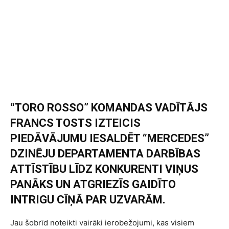
“TORO ROSSO” KOMANDAS VADĪTĀJS
FRANCS TOSTS IZTEICIS
PIEDĀVĀJUMU IESALDĒT “MERCEDES”
DZINĒJU DEPARTAMENTA DARBĪBAS
ATTĪSTĪBU LĪDZ KONKURENTI VIŅUS
PANĀKS UN ATGRIEZĪS GAIDĪTO
INTRIGU CĪŅĀ PAR UZVARĀM.
Jau šobrīd noteikti vairāki ierobežojumi, kas visiem