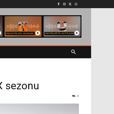
X sezonu
0