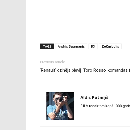
TAGS
Andris Baumanis
RX
ZeKurbulis
Previous article
‘Renault’ dzinējs pieviļ ‘Toro Rosso’ komandas
Aldis Putniņš
F1LV redaktors kopš 1999.gada