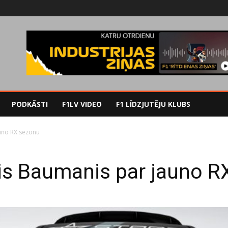
PODKĀSTI
F1LV VIDEO
F1 LĪDZJUTĒJU KLUBS
uno RX sezonu
ris Baumanis par jauno R