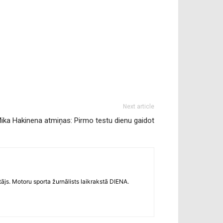
Next article
ika Hakinena atmiņas: Pirmo testu dienu gaidot
s. Motoru sporta žurnālists laikrakstā DIENA.