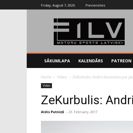
Friday, August 7, 2026
Pievienoties
SĀKUMLAPA
KALENDĀRS
PATREON
Home
Video
ZeKurbulis: Andris Baumanis par ja
Video
ZeKurbulis: And
Aldis Putniņš
-
23. February, 2017