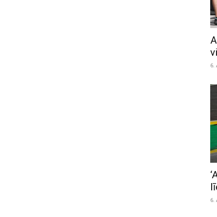
A
v
6.
‘
l
6.