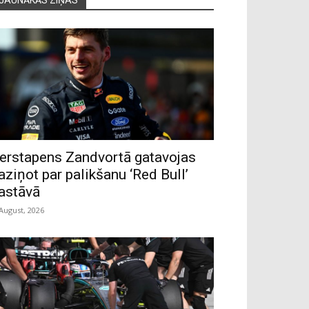
erstapens Zandvortā gatavojas
aziņot par palikšanu ‘Red Bull’
astāvā
 August, 2026