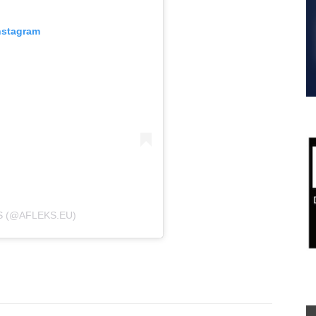
nstagram
S (@AFLEKS.EU)