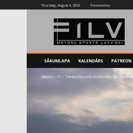
Thursday, August 6, 2026
Pievienoties
SĀKUMLAPA
KALENDĀRS
PATREON
Sākums
F1
Teksta tiešraide no Monako GP - Piektdi