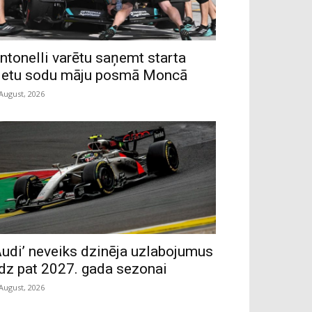
ntonelli varētu saņemt starta
ietu sodu māju posmā Moncā
 August, 2026
Audi’ neveiks dzinēja uzlabojumus
īdz pat 2027. gada sezonai
 August, 2026