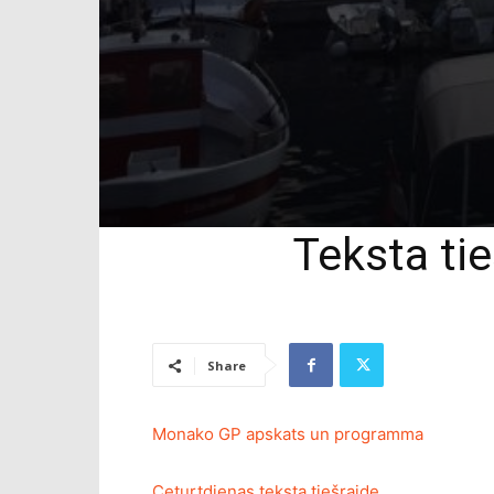
Teksta ti
Share
Monako GP apskats un programma
Ceturtdienas teksta tiešraide