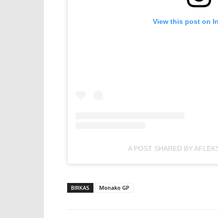
View this post on I
A POST SHARED BY AFLEK
BIRKAS
Monako GP