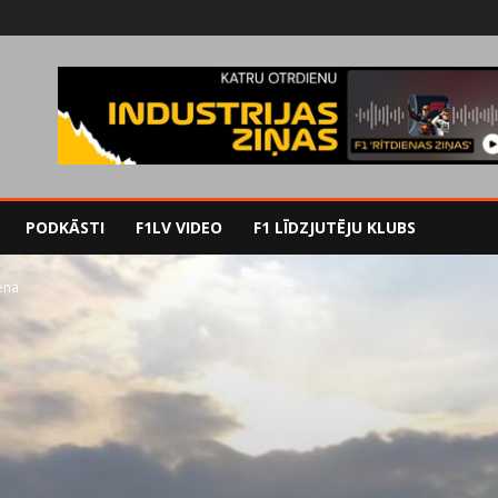
PODKĀSTI
F1LV VIDEO
F1 LĪDZJUTĒJU KLUBS
ena