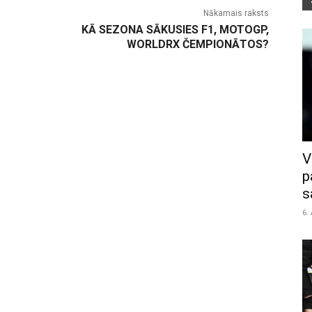
Nākamais raksts
KĀ SEZONA SĀKUSIES F1, MOTOGP,
WORLDRX ČEMPIONĀTOS?
V
p
s
6.