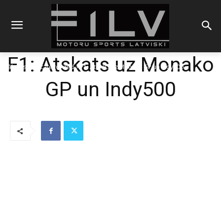
F1: Atskats uz Monako
Sākums
Uncategorized
F1: Atskats uz Monako GP un Indy500
GP un Indy500