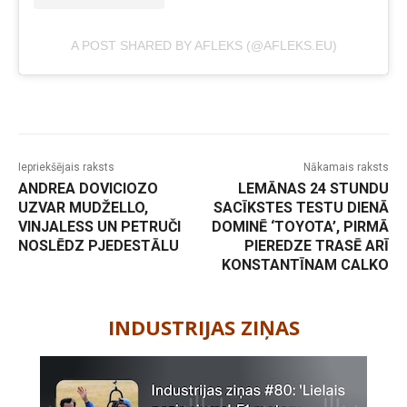
A POST SHARED BY AFLEKS (@AFLEKS.EU)
Iepriekšējais raksts
Nākamais raksts
ANDREA DOVICIOZO
LEMĀNAS 24 STUNDU
UZVAR MUDŽELLO,
SACĪKSTES TESTU DIENĀ
VINJALESS UN PETRUČI
DOMINĒ ‘TOYOTA’, PIRMĀ
NOSLĒDZ PJEDESTĀLU
PIEREDZE TRASĒ ARĪ
KONSTANTĪNAM CALKO
-
INDUSTRIJAS ZIŅAS