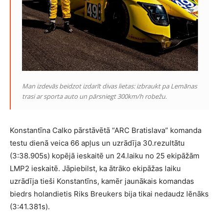
Man izdevās beidzot izdarīt divas lietas: izbraukt pa Lemānas
trasi ar sporta auto un pārsniegt 300km/h robežu.
Konstantīna Calko pārstāvētā “ARC Bratislava” komanda
testu dienā veica 66 apļus un uzrādīja 30.rezultātu
(3:38.905s) kopējā ieskaitē un 24.laiku no 25 ekipāžām
LMP2 ieskaitē. Jāpiebilst, ka ātrāko ekipāžas laiku
uzrādīja tieši Konstantīns, kamēr jaunākais komandas
biedrs holandietis Riks Breukers bija tikai nedaudz lēnāks
(
3:41.381s
).