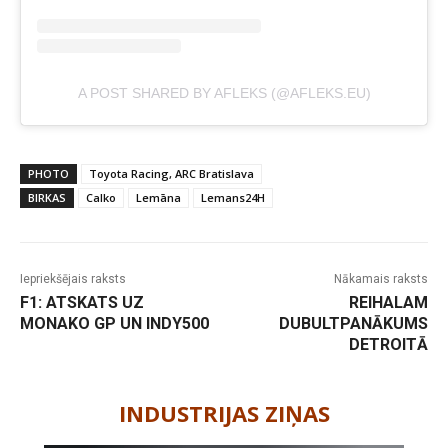
A POST SHARED BY AFLEKS (@AFLEKS.EU)
PHOTO
Toyota Racing, ARC Bratislava
BIRKAS
Calko
Lemāna
Lemans24H
Iepriekšējais raksts
Nākamais raksts
F1: ATSKATS UZ
REIHALAM
MONAKO GP UN INDY500
DUBULTPANĀKUMS
DETROITĀ
-
INDUSTRIJAS ZIŅAS