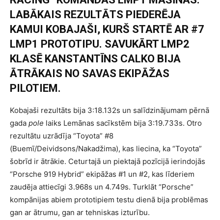
LABĀKAIS REZULTĀTS PIEDERĒJA
KAMUI KOBAJAŠI, KURŠ STARTĒ AR
#
7
LMP1 PROTOTIPU. SAVUKĀRT LMP2
KLASĒ KANSTANTĪNS CALKO BIJA
ĀTRĀKAIS NO SAVAS EKIPĀŽAS
PILOTIEM.
Kobajaši rezultāts bija 3:18.132s un salīdzinājumam pērnā
gada
pole
laiks Lemānas sacīkstēm bija 3:19.733s. Otro
rezultātu uzrādīja “Toyota”
#
8
(Buemī/Deividsons/Nakadžima), kas liecina, ka “Toyota”
šobrīd ir ātrākie. Ceturtajā un piektajā pozīcijā ierindojās
“Porsche 919 Hybrid” ekipāžas
#
1 un
#
2, kas līderiem
zaudēja attiecīgi 3.968s un 4.749s. Turklāt “Porsche”
kompānijas abiem prototipiem testu dienā bija problēmas
gan ar ātrumu, gan ar tehniskas izturību.