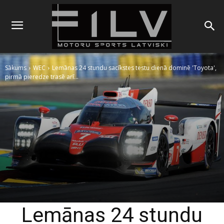
Sākums
WEC
Lemānas 24 stundu sacīkstes testu dienā dominē 'Toyota',
pirmā pieredze trasē arī...
Lemānas 24 stundu