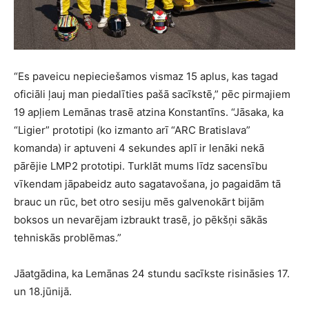
“Es paveicu nepieciešamos vismaz 15 aplus, kas tagad
oficiāli ļauj man piedalīties pašā sacīkstē,” pēc pirmajiem
19 apļiem Lemānas trasē atzina Konstantīns. “Jāsaka, ka
“Ligier” prototipi (ko izmanto arī “ARC Bratislava”
komanda) ir aptuveni 4 sekundes aplī ir lenāki nekā
pārējie LMP2 prototipi. Turklāt mums līdz sacensību
vīkendam jāpabeidz auto sagatavošana, jo pagaidām tā
brauc un rūc, bet otro sesiju mēs galvenokārt bijām
boksos un nevarējam izbraukt trasē, jo pēkšņi sākās
tehniskās problēmas.”
Jāatgādina, ka Lemānas 24 stundu sacīkste risināsies 17.
un 18.jūnijā.