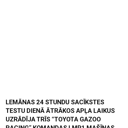
LEMĀNAS 24 STUNDU SACĪKSTES
TESTU DIENĀ ĀTRĀKOS APĻA LAIKUS
UZRĀDĪJA TRĪS “
TOYOTA GAZOO
RACING
” KOMANDAS LMP1 MAŠĪNAS.