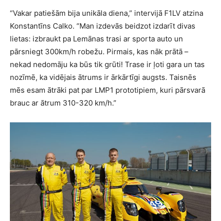
“
Vakar patiešām bija unikāla diena,” intervijā F1LV atzina
Konstantīns Calko. “Man izdevās beidzot izdarīt divas
lietas: izbraukt pa Lemānas trasi ar sporta auto un
pārsniegt 300km/h robežu. Pirmais, kas nāk prātā –
nekad nedomāju ka būs tik grūti! Trase ir ļoti gara un tas
nozīmē, ka vidējais ātrums ir ārkārtīgi augsts. Taisnēs
mēs esam ātrāki pat par LMP1 prototipiem, kuri pārsvarā
brauc ar ātrum 310-320 km/h.”