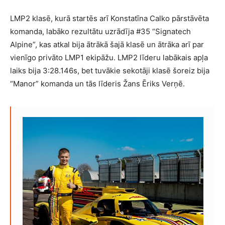
LMP2 klasē, kurā startēs arī Konstatīna Calko pārstāvēta
komanda, labāko rezultātu uzrādīja
#35 “Signatech
Alpine
”, kas atkal bija ātrākā šajā klasē un ātrāka arī par
vienīgo privāto LMP1 ekipāžu. LMP2 līderu labākais apļa
laiks bija 3:28.146s, bet tuvākie sekotāji klasē šoreiz bija
“Manor” komanda un tās līderis Žans Ēriks Verņē.