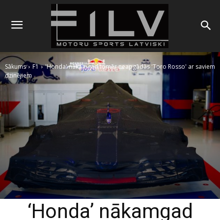
Sākums
F1
'Honda' nākamgad tomēr neapgādās 'Toro Rosso' ar saviem
dzinējiem
‘Honda’ nākamgad