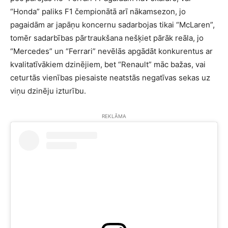
“Honda” paliks F1 čempionātā arī nākamsezon, jo
pagaidām ar japāņu koncernu sadarbojas tikai “McLaren”,
tomēr sadarbības pārtraukšana nešķiet pārāk reāla, jo
“Mercedes” un “Ferrari” nevēlās apgādāt konkurentus ar
kvalitatīvākiem dzinējiem, bet “Renault” māc bažas, vai
ceturtās vienības piesaiste neatstās negatīvas sekas uz
viņu dzinēju izturību.
REKLĀMA