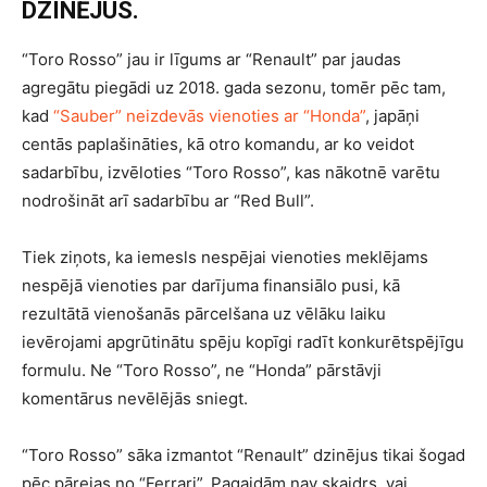
DZINĒJUS.
“Toro Rosso” jau ir līgums ar “Renault” par jaudas
agregātu piegādi uz 2018. gada sezonu, tomēr pēc tam,
kad
“Sauber” neizdevās vienoties ar “Honda”
, japāņi
centās paplašināties, kā otro komandu, ar ko veidot
sadarbību, izvēloties “Toro Rosso”, kas nākotnē varētu
nodrošināt arī sadarbību ar “Red Bull”.
Tiek ziņots, ka iemesls nespējai vienoties meklējams
nespējā vienoties par darījuma finansiālo pusi, kā
rezultātā vienošanās pārcelšana uz vēlāku laiku
ievērojami apgrūtinātu spēju kopīgi radīt konkurētspējīgu
formulu. Ne “Toro Rosso”, ne “Honda” pārstāvji
komentārus nevēlējās sniegt.
“Toro Rosso” sāka izmantot “Renault” dzinējus tikai šogad
pēc pārejas no “Ferrari”. Pagaidām nav skaidrs, vai