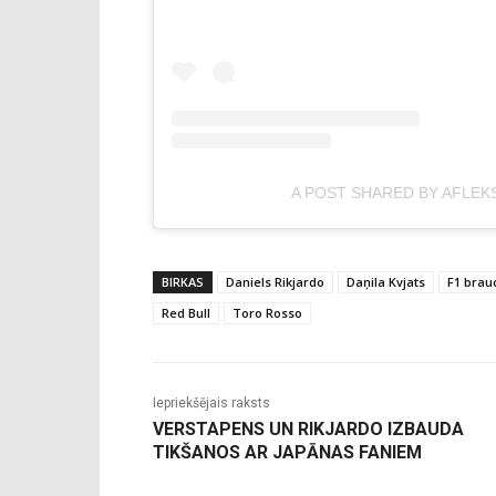
A POST SHARED BY AFLEK
BIRKAS
Daniels Rikjardo
Daņila Kvjats
F1 brau
Red Bull
Toro Rosso
Iepriekšējais raksts
VERSTAPENS UN RIKJARDO IZBAUDA
TIKŠANOS AR JAPĀNAS FANIEM
-