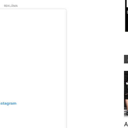
REKLĀMA
nstagram
A