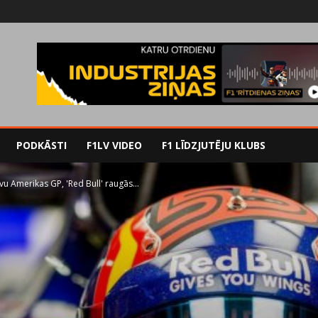
PODKĀSTI
F1LV VIDEO
F1 LĪDZJUTĒJU KLUBS
vu Amerikas GP, 'Red Bull' raugās...