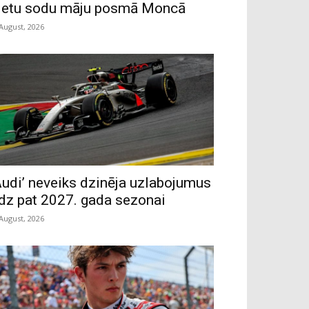
ietu sodu māju posmā Moncā
 August, 2026
Audi’ neveiks dzinēja uzlabojumus
īdz pat 2027. gada sezonai
 August, 2026