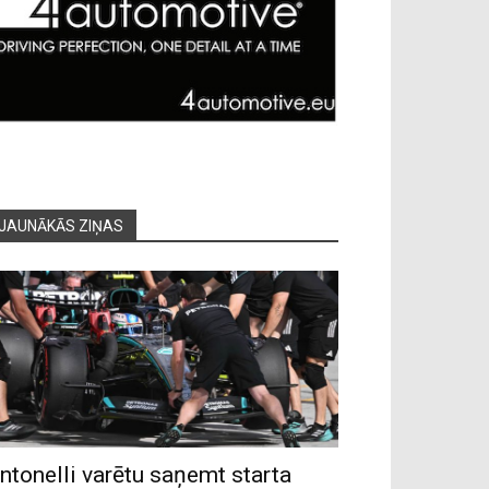
JAUNĀKĀS ZIŅAS
ntonelli varētu saņemt starta