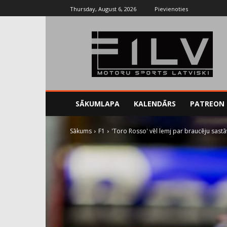
Thursday, August 6, 2026
Pievienoties
SĀKUMLAPA
KALENDĀRS
PATREON
Sākums
F1
'Toro Rosso' vēl lemj par braucēju sastā