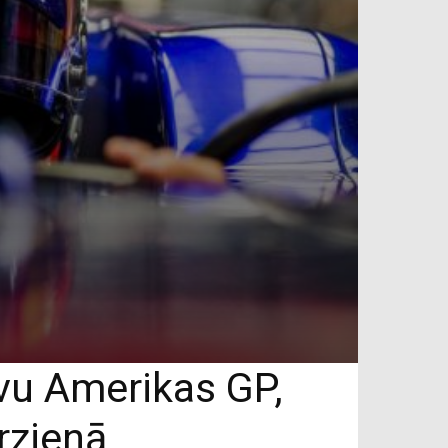
āvu Amerikas GP,
rzienā