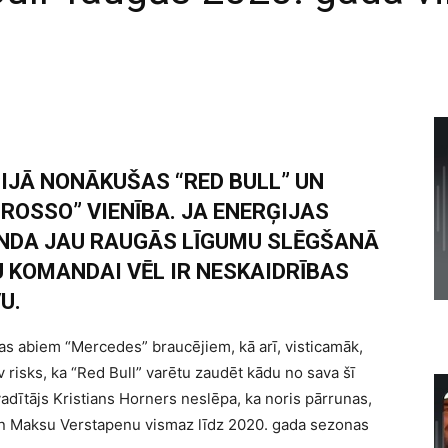
IJĀ NONĀKUŠAS “RED BULL” UN
ROSSO” VIENĪBA. JA ENERĢIJAS
NDA JAU RAUGĀS LĪGUMU SLĒGŠANĀ
U KOMANDAI VĒL IR NESKAIDRĪBAS
U.
s abiem “Mercedes” braucējiem, kā arī, visticamāk,
 risks, ka “Red Bull” varētu zaudēt kādu no sava šī
dītājs Kristians Horners neslēpa, ka noris pārrunas,
 un Maksu Verstapenu vismaz līdz 2020. gada sezonas