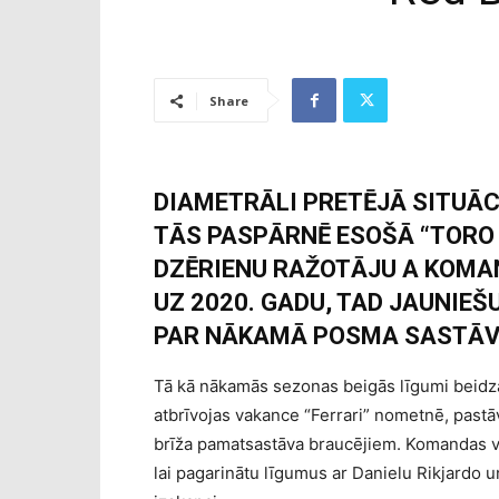
Share
DIAMETRĀLI PRETĒJĀ SITUĀC
TĀS PASPĀRNĒ ESOŠĀ “TORO 
DZĒRIENU RAŽOTĀJU A KOMA
UZ 2020. GADU, TAD JAUNIEŠ
PAR NĀKAMĀ POSMA SASTĀV
Tā kā nākamās sezonas beigās līgumi beidza
atbrīvojas vakance “Ferrari” nometnē, pastāv
brīža pamatsastāva braucējiem. Komandas va
lai pagarinātu līgumus ar Danielu Rikjardo