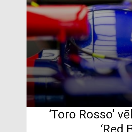
‘Toro Rosso’ vē
‘Red 