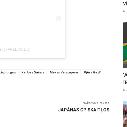
v
6.
S (@AFLEKS.EU)
cēju tirgus
Karloss Saincs
Makss Verstapens
Pjērs Gazlī
‘
l
6.
Nākamais raksts
JAPĀNAS GP SKAITĻOS