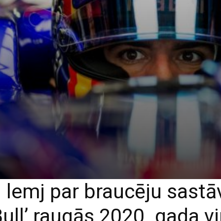
l lemj par braucēju sast
Bull’ raugās 2020. gada vi