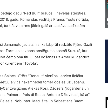
 pēdējo gadu “Red Bull” braucēji, nevēlās steigties,
z 2018. gadu. Komandas vadītājs Francs Tosts norāda,
i, turklāt vispirms jātiek galā ar sastāvu sacīkstēm
 Jamamoto jau atzinis, ka labprāt redzētu Pjēru Gazlī
Super Formula sezonas noslēguma posmā Suzukā, kur
cīnīt čempiona titulu, bet došanās uz Ameriku gandrīz
konkurentiem “Toyota”.
ss Saincs izīrēts “Renault” vienībai, arvien lielāka
 vietu, ja viņš nākamnedēļ tomēr dosies uz Japānu.
ndyCar zvaigznes Alekss Rosi, Džozefs Ņūgārdens un
ns Palmers, Pols di Resta, Antonio Džiovinaci, kā arī
 Gelaels, Nobuharu Macušita un Sebastians Buemi.