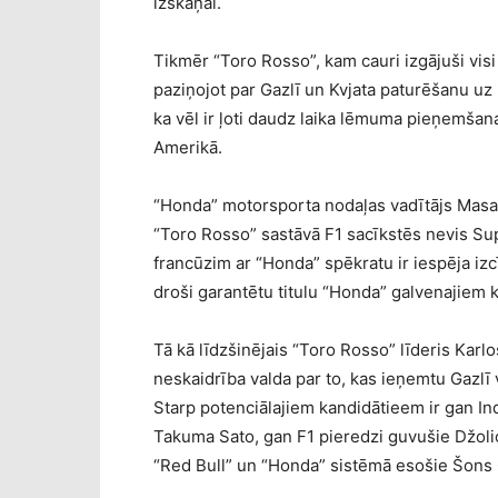
izskaņai.
Tikmēr “Toro Rosso”, kam cauri izgājuši visi
paziņojot par Gazlī un Kvjata paturēšanu u
ka vēl ir ļoti daudz laika lēmuma pieņemšana
Amerikā.
“Honda” motorsporta nodaļas vadītājs Masaši
“Toro Rosso” sastāvā F1 sacīkstēs nevis 
francūzim ar “Honda” spēkratu ir iespēja iz
droši garantētu titulu “Honda” galvenajiem 
Tā kā līdzšinējais “Toro Rosso” līderis Karlo
neskaidrība valda par to, kas ieņemtu Gazlī
Starp potenciālajiem kandidātieem ir gan I
Takuma Sato, gan F1 pieredzi guvušie Džolio
“Red Bull” un “Honda” sistēmā esošie Šons