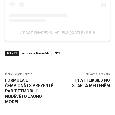
A POST SHARED BY AFLEKS (@AFLEKS.EU)
BIRKAS
Andreass Bakerūds
EKS
Iepriekšējais raksts
Nākamais raksts
FORMULA E
F1 ATTEIKSIES NO
ČEMPIONĀTS PREZENTĒ
STARTA MEITENĒM
PAR ‘BETMOBĪLI’
NODĒVĒTO JAUNO
MODELI
-