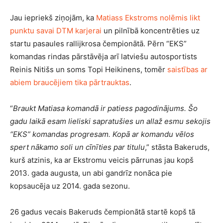
Jau iepriekš ziņojām, ka
Matiass Ekstroms nolēmis likt
punktu savai DTM karjerai
un pilnībā koncentrēties uz
startu pasaules rallijkrosa čempionātā. Pērn “EKS”
komandas rindas pārstāvēja arī latviešu autosportists
Reinis Nitišs un soms Topi Heikinens, tomēr
saistības ar
abiem braucējiem tika pārtrauktas
.
“
Braukt Matiasa komandā ir patiess pagodinājums. Šo
gadu laikā esam lieliski sapratušies un allaž esmu sekojis
“EKS” komandas progresam. Kopā ar komandu vēlos
spert nākamo soli un cīnīties par titulu
,” stāsta Bakeruds,
kurš atzinis, ka ar Ekstromu veicis pārrunas jau kopš
2013. gada augusta, un abi gandrīz nonāca pie
kopsaucēja uz 2014. gada sezonu.
26 gadus vecais Bakeruds čempionātā startē kopš tā