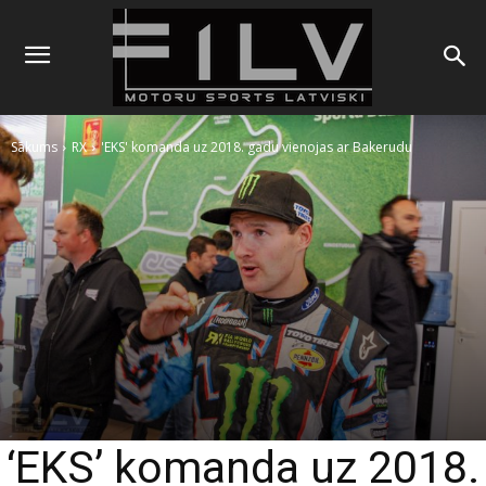
Sākums
RX
'EKS' komanda uz 2018. gadu vienojas ar Bakerudu
‘EKS’ komanda uz 2018.