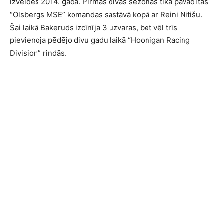
izveides 2014. gadā. Pirmās divas sezonas tika pavadītas
“Olsbergs MSE” komandas sastāvā kopā ar Reini Nitišu.
Šai laikā Bakeruds izcīnīja 3 uzvaras, bet vēl trīs
pievienoja pēdējo divu gadu laikā “Hoonigan Racing
Division” rindās.