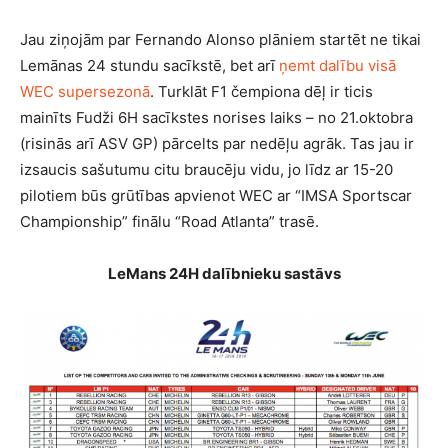
Jau ziņojām par Fernando Alonso plāniem startēt ne tikai
Lemānas 24 stundu sacīkstē, bet arī
ņemt dalību visā
WEC supersezonā
. Turklāt F1 čempiona dēļ ir ticis
mainīts Fudži 6H sacīkstes norises laiks – no 21.oktobra
(risinās arī ASV GP) pārcelts par nedēļu agrāk. Tas jau ir
izsaucis sašutumu citu braucēju vidu, jo līdz ar 15-20
pilotiem būs grūtības apvienot WEC ar “
IMSA Sportscar
Championship” finālu “Road Atlanta
” trasē.
LeMans 24H dalībnieku sastāvs