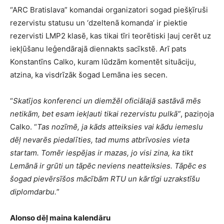
“ARC Bratislava” komandai organizatori sogad piešķīruši
rezervistu statusu un ‘dzeltenā komanda’ ir piektie
rezervisti LMP2 klasē, kas tikai tīri teorētiski ļauj cerēt uz
iekļūšanu leģendārajā diennakts sacīkstē. Arī pats
Konstantīns Calko, kuram lūdzām komentēt situāciju,
atzina, ka visdrīzāk šogad Lemāna ies secen.
“
Skatījos konferenci un diemžēl oficiālajā sastāvā mēs
netikām, bet esam iekļauti tikai rezervistu pulkā”
, paziņoja
Calko. “
Tas nozīmē, ja kāds atteiksies vai kādu iemeslu
dēļ nevarēs piedalīties, tad mums atbrīvosies vieta
startam. Tomēr iespējas ir mazas, jo visi zina, ka tikt
Lemānā ir grūti un tāpēc neviens neatteiksies. Tāpēc es
šogad pievērsīšos mācībām RTU un kārtīgi uzrakstīšu
diplomdarbu.
”
Alonso dēļ maina kalendāru