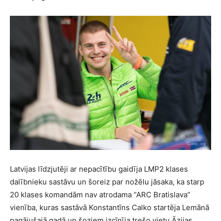
Latvijas līdzjutēji ar nepacītību gaidīja LMP2 klases
dalībnieku sastāvu un šoreiz par nožēlu jāsaka, ka starp
20 klases komandām nav atrodama “ARC Bratislava”
vienība, kuras sastāvā Konstantīns Calko startēja Lemānā
pagājušajā gadā un šoziem izcīnīja trešo vietu Āzijas