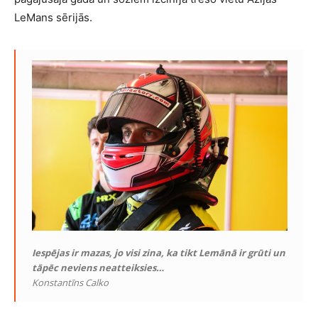
LeMans sērijās.
Iespējas ir mazas, jo visi zina, ka tikt Lemānā ir grūti un
tāpēc neviens neatteiksies…
Konstantīns Calko