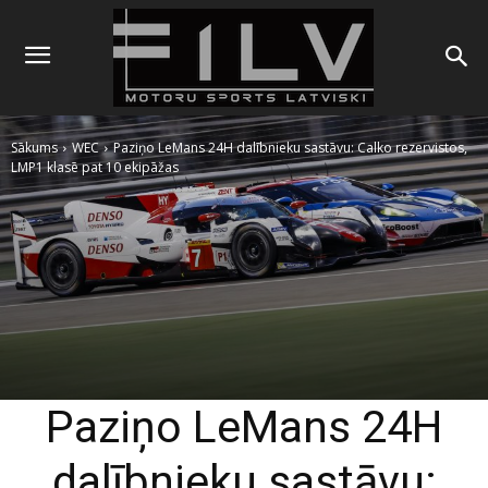
Sākums
WEC
Paziņo LeMans 24H dalībnieku sastāvu: Calko rezervistos,
LMP1 klasē pat 10 ekipāžas
Paziņo LeMans 24H
dalībnieku sastāvu: