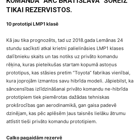
KOMANDA “ARC BRATISLAVA” ŠOREIZ
TIKAI REZERVISTOS.
10 prototipi LMP1 klasē
Kā jau tika prognozēts, tad uz 2018.gada Lemānas 24
stundu sacīksti atkal krietni palielināsies LMP1 klases
dalībnieku skaits un tas notiks uz privāto komandu
rēķina, kuras pieteikušas startam kopumā astoņus
prototipus, kas stāsies pretim “Toyota” fabrikas vienībai,
kura joprojām izmantos savu hibrīda modeli. Jāpiebilst, ka
sāncensības izlīdzināšanai privāto komandu ne-hibrīda
prototipiem tiek piemērotas dažādas tehniskas
prokšrocības gan aerodinamikā, gan gaisa padevē
dzinējam, kas pēc aplēsēm ļaus taisnēs lielāku ātrumu
attīstit tieši privāto komandu prototipiem.
Calko pagaidām rezervē