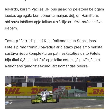
Rikardo, kuram Vācijas GP būs jāsāk no peletona beiogām
jaudas agregāta komponentu maiņas dēļ, un Hamiltons
abi savu labākos apļa laikus uzrādīja ar
ultra-soft
sastāva
riepām.
Tostarp “Ferrari” piloti Kimi Raikonens un Sebastians
Fetels pirmo treniņu pavadīja ar cietāko pieejamo mīkstā
sastāva riepu komplektu un pat neskatoties uz to Fetels
bija tikai 0,3s aiz labākā apļa laika ceturtajā pozīcijā, bet
Raikonens gandrīz sekundi aiz komandas biedra.