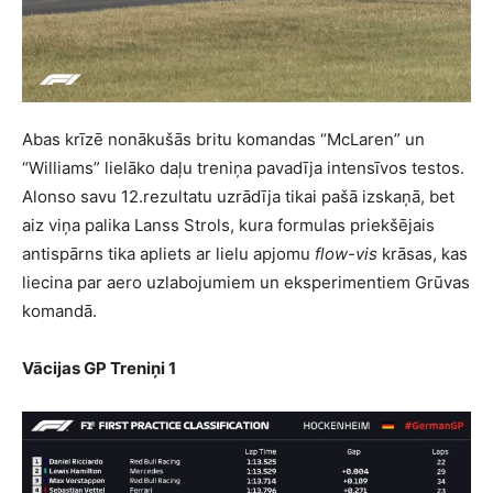
Abas krīzē nonākušās britu komandas “McLaren” un
“Williams” lielāko daļu treniņa pavadīja intensīvos testos.
Alonso savu 12.rezultatu uzrādīja tikai pašā izskaņā, bet
aiz viņa palika Lanss Strols, kura formulas priekšējais
antispārns tika apliets ar lielu apjomu
flow-vis
krāsas, kas
liecina par aero uzlabojumiem un eksperimentiem Grūvas
komandā.
Vācijas GP Treniņi 1