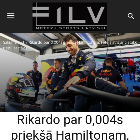
Sākums
F1
Rikardo par 0,004s priekšā Hamiltonam, Fetels ātrs ar cietāko
riepu sastāvu
Rikardo par 0,004s
priekšā Hamiltonam,