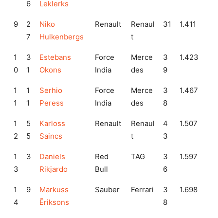
6
Leklerks
9
2
Niko
Renault
Renaul
31
1.411
7
Hulkenbergs
t
1
3
Estebans
Force
Merce
3
1.423
0
1
Okons
India
des
9
1
1
Serhio
Force
Merce
3
1.467
1
1
Peress
India
des
8
1
5
Karloss
Renault
Renaul
4
1.507
2
5
Saincs
t
3
1
3
Daniels
Red
TAG
3
1.597
3
Rikjardo
Bull
6
1
9
Markuss
Sauber
Ferrari
3
1.698
4
Ēriksons
8