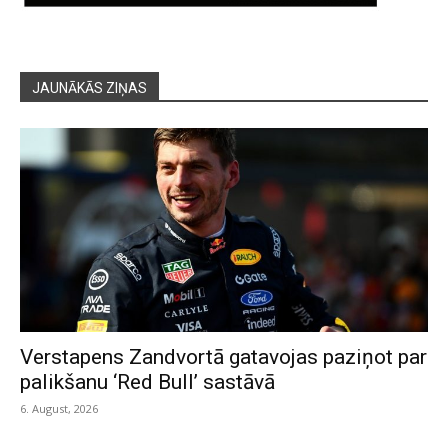
JAUNĀKĀS ZIŅAS
Verstapens Zandvortā gatavojas paziņot par
palikšanu ‘Red Bull’ sastāvā
6. August, 2026