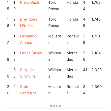
1
1
Pjērs Gazlī
Toro
Honda
4
1.708
5
0
Rosso
4
1
2
Brendons
Toro
Honda
4
1.745
6
8
Hārtlijs
Rosso
5
1
1
Fernando
McLare
Renaul
3
1.751
7
4
Alonso
n
t
8
1
1
Lenss Strols
William
Merce
3
2.184
8
8
s
des
6
1
3
Sergejs
William
Merce
41
2.323
9
5
Sirotkins
s
des
2
2
Stofels
McLare
Renaul
3
2.369
0
Vandūrns
n
t
4
REKLĀMA