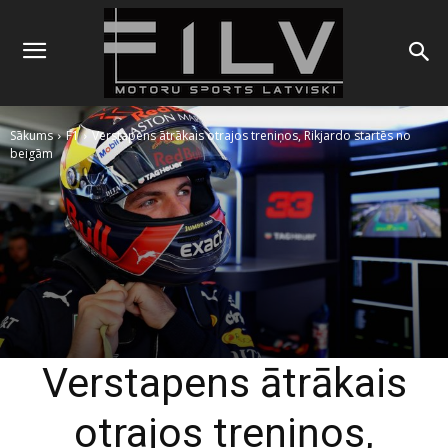
Sākums
F1
Verstapens ātrākais otrajos treniņos, Rikjardo startēs no
beigām
Verstapens ātrākais
otrajos treniņos,