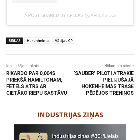
A POST SHARED BY AFLEKS (@AFLEKS.EU)
BIRKAS
Hokenheima
Vācijas GP
Iepriekšējais raksts
Nākamais raksts
RIKARDO PAR 0,004S
‘SAUBER’ PILOTI ĀTRĀKIE
PRIEKŠĀ HAMILTONAM,
PIELIJUŠAJĀ
FETELS ĀTRS AR
HOKENHEIMAS TRASĒ
CIETĀKO RIEPU SASTĀVU
PĒDĒJOS TRENIŅOS
-
INDUSTRIJAS ZIŅAS