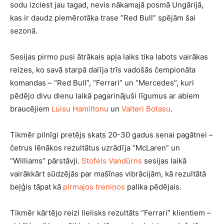
sodu izciest jau tagad, nevis nākamajā posmā Ungārijā,
kas ir daudz piemērotāka trase “Red Bull” spējām šai
sezonā.
Sesijas pirmo pusi ātrākais apļa laiks tika labots vairākas
reizes, ko savā starpā dalīja trīs vadošās čempionāta
komandas – “Red Bull”, “Ferrari” un “Mercedes”, kuri
pēdējo divu dienu laikā pagarinājuši līgumus ar abiem
braucējiem
Luisu Hamiltonu
un
Valteri Botasu
.
Tikmēr pilnīgi pretējs skats 20-30 gadus senai pagātnei –
četrus lēnākos rezultātus uzrādīja “McLaren” un
“Williams” pārstāvji.
Stofels Vandūrns
sesijas laikā
vairākkārt sūdzējās par mašīnas vibrācijām, kā rezultātā
beļģis tāpat kā
pirmajos treniņos
palika pēdējais.
Tikmēr kārtējo reizi lielisks rezultāts “Ferrari” klientiem –