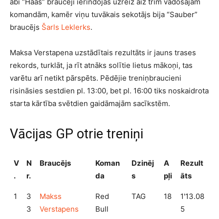
abi “Haas” braucēji ierindojās uzreiz aiz trim vadošajām
komandām, kamēr viņu tuvākais sekotājs bija “Sauber”
braucējs
Šarls Leklerks
.
Maksa Verstapena uzstādītais rezultāts ir jauns trases
rekords, turklāt, ja rīt atnāks solītie lietus mākoņi, tas
varētu arī netikt pārspēts. Pēdējie treniņbraucieni
risināsies sestdien pl. 13:00, bet pl. 16:00 tiks noskaidrota
starta kārtība svētdien gaidāmajām sacīkstēm.
Vācijas GP otrie treniņi
V
N
Braucējs
Koman
Dzinēj
A
Rezult
.
r.
da
s
pļi
āts
1
3
Makss
Red
TAG
18
1'13.08
3
Verstapens
Bull
5