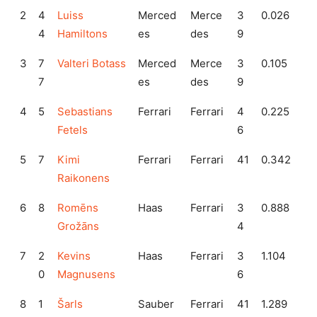
2
4
Luiss
Merced
Merce
3
0.026
4
Hamiltons
es
des
9
3
7
Valteri Botass
Merced
Merce
3
0.105
7
es
des
9
4
5
Sebastians
Ferrari
Ferrari
4
0.225
Fetels
6
5
7
Kimi
Ferrari
Ferrari
41
0.342
Raikonens
6
8
Romēns
Haas
Ferrari
3
0.888
Grožāns
4
7
2
Kevins
Haas
Ferrari
3
1.104
0
Magnusens
6
8
1
Šarls
Sauber
Ferrari
41
1.289