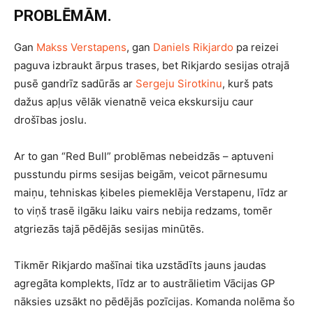
PROBLĒMĀM.
Gan
Makss Verstapens
, gan
Daniels Rikjardo
pa reizei
paguva izbraukt ārpus trases, bet Rikjardo sesijas otrajā
pusē gandrīz sadūrās ar
Sergeju Sirotkinu
, kurš pats
dažus apļus vēlāk vienatnē veica ekskursiju caur
drošības joslu.
Ar to gan “Red Bull” problēmas nebeidzās – aptuveni
pusstundu pirms sesijas beigām, veicot pārnesumu
maiņu, tehniskas ķibeles piemeklēja Verstapenu, līdz ar
to viņš trasē ilgāku laiku vairs nebija redzams, tomēr
atgriezās tajā pēdējās sesijas minūtēs.
Tikmēr Rikjardo mašīnai tika uzstādīts jauns jaudas
agregāta komplekts, līdz ar to austrālietim Vācijas GP
nāksies uzsākt no pēdējās pozīcijas. Komanda nolēma šo