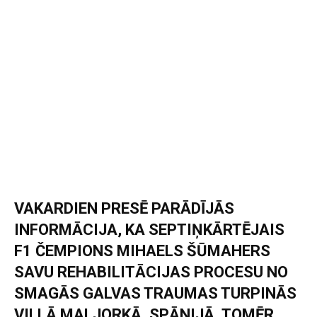
VAKARDIEN PRESĒ PARĀDĪJĀS
INFORMĀCIJA, KA SEPTIŅKĀRTĒJAIS
F1 ČEMPIONS MIHAELS ŠŪMAHERS
SAVU REHABILITĀCIJAS PROCESU NO
SMAGĀS GALVAS TRAUMAS TURPINĀS
VILLĀ MALJORKĀ, SPĀNIJĀ, TOMĒR