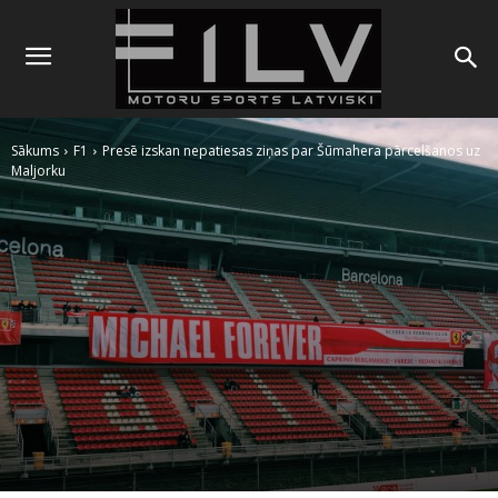
Sākums
F1
Presē izskan nepatiesas ziņas par Šūmahera pārcelšanos uz
Maljorku