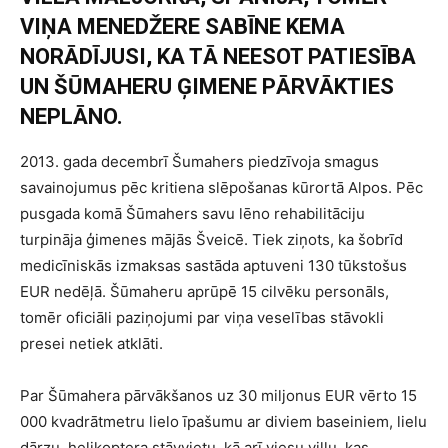
VIŅA MENEDŽERE SABĪNE KEMA
NORĀDĪJUSI, KA TĀ NEESOT PATIESĪBA
UN ŠŪMAHERU ĢIMENE PĀRVĀKTIES
NEPLĀNO.
2013. gada decembrī Šumahers piedzīvoja smagus
savainojumus pēc kritiena slēpošanas kūrortā Alpos. Pēc
pusgada komā Šūmahers savu lēno rehabilitāciju
turpināja ģimenes mājās Šveicē. Tiek ziņots, ka šobrīd
medicīniskās izmaksas sastāda aptuveni 130 tūkstošus
EUR nedēļā. Šūmaheru aprūpē 15 cilvēku personāls,
tomēr oficiāli paziņojumi par viņa veselības stāvokli
presei netiek atklāti.
Par Šūmahera pārvākšanos uz 30 miljonus EUR vērto 15
000 kvadrātmetru lielo īpašumu ar diviem baseiniem, lielu
dārzu, helikoptera stāvvietu, kā arī viesu villu, kas