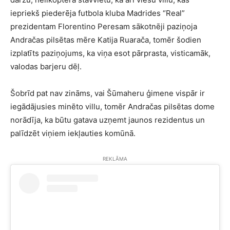
iepriekš piederēja futbola kluba Madrides “Real”
prezidentam Florentino Peresam sākotnēji paziņoja
Andračas pilsētas mēre Katija Ruarača, tomēr šodien
izplatīts paziņojums, ka viņa esot pārprasta, visticamāk,
valodas barjeru dēļ.
Šobrīd pat nav zināms, vai Šūmaheru ģimene vispār ir
iegādājusies minēto villu, tomēr Andračas pilsētas dome
norādīja, ka būtu gatava uzņemt jaunos rezidentus un
palīdzēt viņiem iekļauties komūnā.
REKLĀMA