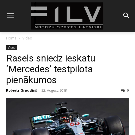
Home
Video
Video
Rasels sniedz ieskatu
‘Mercedes’ testpilota
pienākumos
Roberts Graudiņš
-
22. August, 2018
0