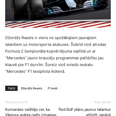
Džordžs Rasels ir viens no spožākajiem jaunajiem
talantiem uz motorsporta skatuves. Šobrīd viņš atrodas
Formula 2 čempionāta kopvērtējuma vadībā un ar
“Mercedes” jauno braucēju programmas palīdzību jau
klauvē pie F1 durvīm. Šoreiz viņš sniedz ieskatu
“Mercedes” F1 testpilota ikdienā.
TAGS
Džordžs Rasels
f1 testi
Previous article
Next article
Komandas vadītājs cer, ka
‘Red Bull’ plāno jaunos talantus
Vikensa avārija radīs izmaiņas
attīstīt Japānā