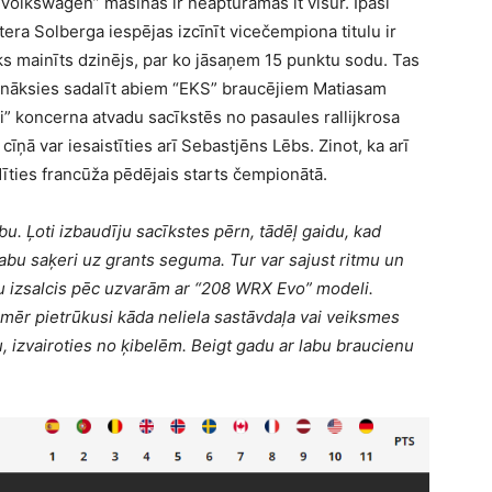
 “Volkswagen” mašīnas ir neapturamas it visur. Īpaši
tera Solberga iespējas izcīnīt vicečempiona titulu ir
iks mainīts dzinējs, par ko jāsaņem 15 punktu sodu. Tas
ā nāksies sadalīt abiem “EKS” braucējiem Matiasam
koncerna atvadu sacīkstēs no pasaules rallijkrosa
īņā var iesaistīties arī Sebastjēns Lēbs. Zinot, ka arī
īties francūža pēdējais starts čempionātā.
bu. Ļoti izbaudīju sacīkstes pērn, tādēļ gaidu, kad
 labu saķeri uz grants seguma. Tur var sajust ritmu un
mu izsalcis pēc uzvarām ar “208 WRX Evo” modeli.
nmēr pietrūkusi kāda neliela sastāvdaļa vai veiksmes
, izvairoties no ķibelēm. Beigt gadu ar labu braucienu