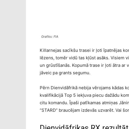
Grafiks: FIA
Killarnejas sacīkšu trasei ir ļoti īpatnējas 
lēzens, tomēr vidū tas kļūst asāks. Visiem vi
un grūstīšanās. Kopumā trase ir ļoti ātra a
jāveic pa grants segumu.
Pērn Dienvidāfrikā nebija vērojams kādas kom
kvalifikācijā Top 5 iekļuva piecu dažādu kom
citu komandu. Īpaši patīkamas atmiņas Jānim
“STARD” braucējam izdevās uzvarēt. Vai šon
Dienvidāfrikas RX rezultāt