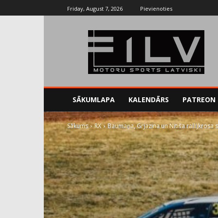
Friday, August 7, 2026
Pievienoties
SĀKUMLAPA
KALENDĀRS
PATREON
Sākums
RX
Baumaņa, Grjazina un Nitiša rallijkrosa 