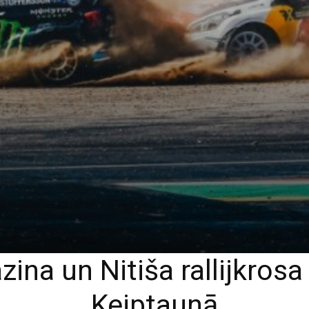
ina un Nitiša rallijkrosa
Keiptaunā