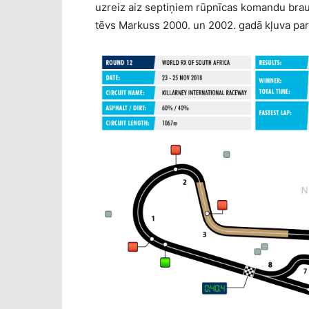
uzreiz aiz septiņiem rūpnīcas komandu bra
tēvs Markuss 2000. un 2002. gadā kļuva par 