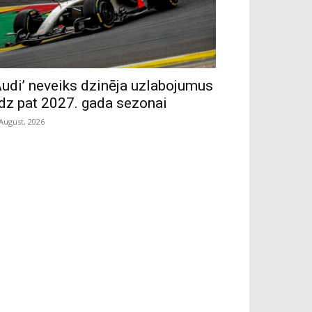
Audi’ neveiks dzinēja uzlabojumus
īdz pat 2027. gada sezonai
 August, 2026