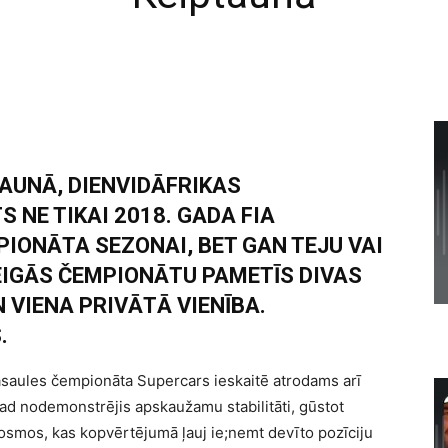
AUNĀ, DIENVIDĀFRIKAS
S NE TIKAI 2018. GADA FIA
IONĀTA SEZONAI, BET GAN TEJU VAI
BEIGĀS ČEMPIONĀTU PAMETĪS DIVAS
VIENA PRIVĀTĀ VIENĪBA.
.
saules čempionāta Supercars ieskaitē atrodams arī
ad nodemonstrējis apskaužamu stabilitāti, gūstot
osmos, kas kopvērtējumā ļauj ie;nemt devīto pozīciju