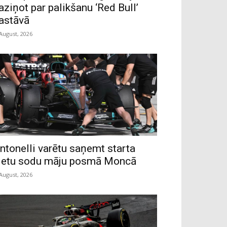
aziņot par palikšanu ‘Red Bull’
astāvā
 August, 2026
ntonelli varētu saņemt starta
ietu sodu māju posmā Moncā
 August, 2026