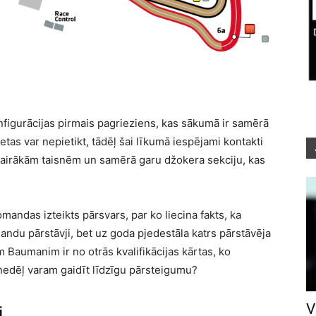
konfigurācijas pirmais pagrieziens, kas sākumā ir samērā
etas var nepietikt, tādēļ šai līkumā iespējami kontakti
r vairākām taisnēm un samērā garu džokera sekciju, kas
andas izteikts pārsvars, par ko liecina fakts, ka
andu pārstāvji, bet uz goda pjedestāla katrs pārstāvēja
 Baumanim ir no otrās kvalifikācijas kārtas, ko
edēļ varam gaidīt līdzīgu pārsteigumu?
V
i