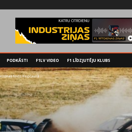
PODKĀSTI
F1LV VIDEO
F1 LĪDZJUTĒJU KLUBS
sezonas finišs Keiptaunā