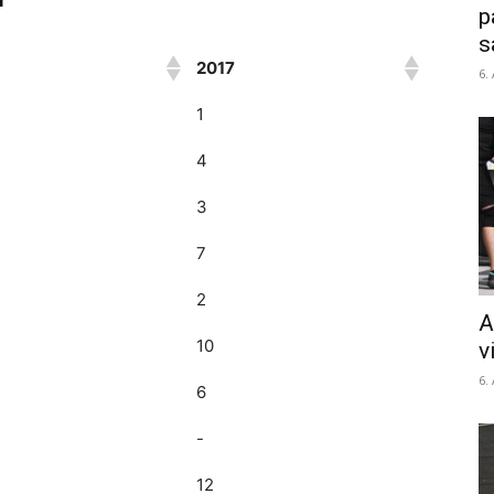
p
s
2017
6.
1
4
3
7
2
A
10
v
6.
6
-
12