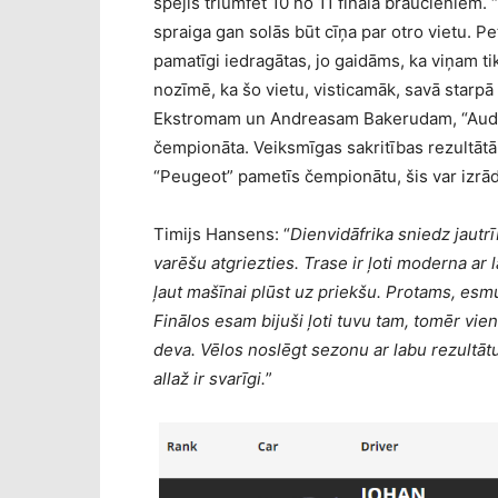
spējis triumfēt 10 no 11 fināla braucieniem.
spraiga gan solās būt cīņa par otro vietu. Pe
pamatīgi iedragātas, jo gaidāms, ka viņam t
nozīmē, ka šo vietu, visticamāk, savā starp
Ekstromam un Andreasam Bakerudam, “Audi” 
čempionāta. Veiksmīgas sakritības rezultātā c
“Peugeot” pametīs čempionātu, šis var izrād
Timijs Hansens: “
Dienvidāfrika sniedz jautrī
varēšu atgriezties. Trase ir ļoti moderna ar
ļaut mašīnai plūst uz priekšu. Protams, es
Finālos esam bijuši ļoti tuvu tam, tomēr vie
deva. Vēlos noslēgt sezonu ar labu rezultātu
allaž ir svarīgi.
”