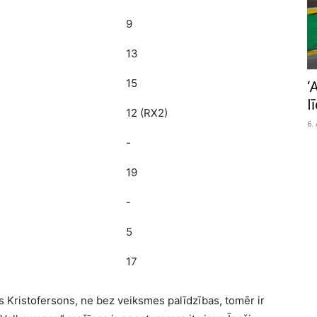
9
13
15
‘
l
12 (RX2)
6.
-
19
-
5
17
s Kristofersons, ne bez veiksmes palīdzības, tomēr ir