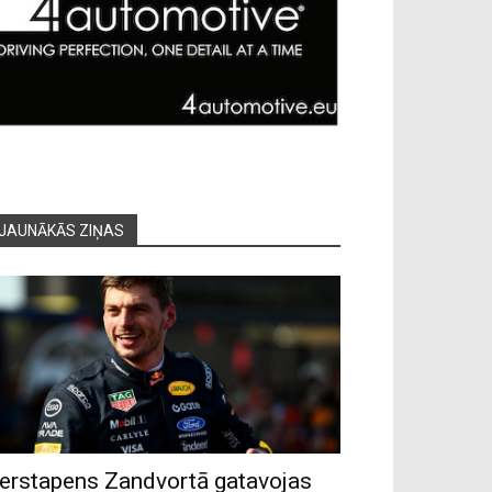
JAUNĀKĀS ZIŅAS
erstapens Zandvortā gatavojas