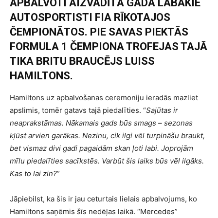
APBALVOTI AIZVADĪTĀ GADA LABĀKIE
AUTOSPORTISTI FIA RĪKOTAJOS
ČEMPIONĀTOS. PIE SAVAS PIEKTĀS
FORMULA 1 ČEMPIONA TROFEJAS TAJĀ
TIKA BRITU BRAUCĒJS LUISS
HAMILTONS.
Hamiltons uz apbalvošanas ceremoniju ieradās mazliet
apslimis, tomēr gatavs tajā piedalīties. “
Sajūtas ir
neaprakstāmas. Nākamais gads būs smags – sezonas
kļūst arvien garākas. Nezinu, cik ilgi vēl turpināšu braukt,
bet vismaz divi gadi pagaidām skan ļoti labi. Joprojām
mīlu piedalīties sacīkstēs. Varbūt šis laiks būs vēl ilgāks.
Kas to lai zin?
”
Jāpiebilst, ka šis ir jau ceturtais lielais apbalvojums, ko
Hamiltons saņēmis šīs nedēļas laikā. “Mercedes”