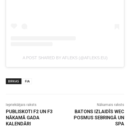
A POST SHARED BY AFLEKS (@AFLEKS.EU)
BIRKAS
FIA
Iepriekšējais raksts
Nākamais raksts
PUBLISKOTI F2 UN F3
BATONS IZLAIDĪS WEC
NĀKAMĀ GADA
POSMUS SEBRINGĀ UN
KALENDĀRI
SPA