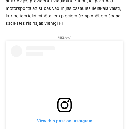
ar Krievijas prezidentu Vladimiru Putinu, lai pārrunātu
motorsporta attīstības vadlīnijas pasaules lielākajā valstī,
kur no iepriekš minētajiem pieciem čempionātiem šogad
sacīkstes risinājās vienīgi F1.
REKLĀMA
View this post on Instagram