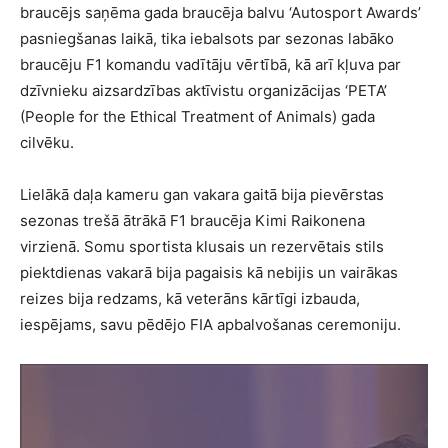
braucējs saņēma gada braucēja balvu ‘Autosport Awards’
pasniegšanas laikā, tika iebalsots par sezonas labāko
braucēju F1 komandu vadītāju vērtībā, kā arī kļuva par
dzīvnieku aizsardzības aktīvistu organizācijas ‘PETA’
(People for the Ethical Treatment of Animals) gada
cilvēku.
Lielākā daļa kameru gan vakara gaitā bija pievērstas
sezonas trešā ātrākā F1 braucēja Kimi Raikonena
virzienā. Somu sportista klusais un rezervētais stils
piektdienas vakarā bija pagaisis kā nebijis un vairākas
reizes bija redzams, kā veterāns kārtīgi izbauda,
iespējams, savu pēdējo FIA apbalvošanas ceremoniju.