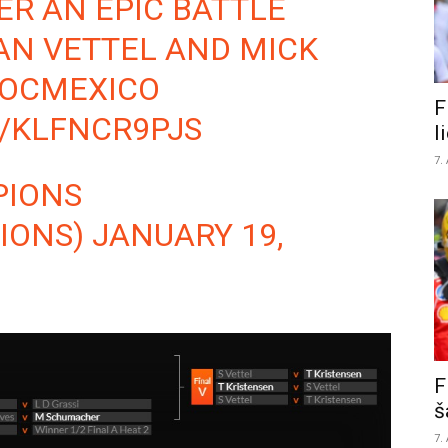
ER AN EPIC BATTLE
AN VETTEL AND MICK
OCMEXICO
F
/KLFNCR9PJS
l
7.
PIONS
IONS)
JANUARY 19,
F
š
7.