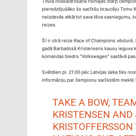
Titula noskaidrošana risinājās starp čempi
pieredzējušāko šo sacīkšu braucēju Tomu 
neizdevās atkārtot sava tēva sasniegumu, kur
reizes.
Šī ir otrā reize Race of Champions vēsturē,
gadā Barbadosā Kristensens kausu ieguva ko
komandas biedrs “Volkswagen” sastāvā pasau
Svētdien pl. 21:00 pēc Latvijas laika tiks no
informāciju par čempionu sacīkstēm meklē
TAKE A BOW, TEA
KRISTENSEN AND
KRISTOFFERSSON 