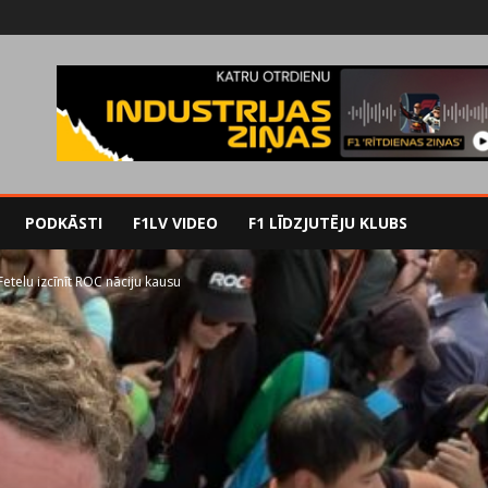
PODKĀSTI
F1LV VIDEO
F1 LĪDZJUTĒJU KLUBS
etelu izcīnīt ROC nāciju kausu