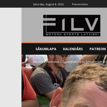
Saturday, August 8, 2026
Pievienoties
SĀKUMLAPA
KALENDĀRS
PATREON
Sākums
Formulas
Ziemeļnieki liedz Šūmaheram ar F