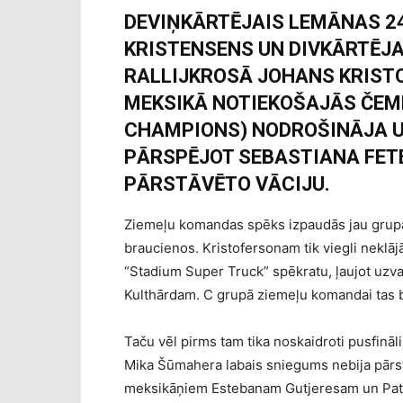
DEVIŅKĀRTĒJAIS LEMĀNAS 2
KRISTENSENS UN DIVKĀRTĒJ
RALLIJKROSĀ JOHANS KRIST
MEKSIKĀ NOTIEKOŠAJĀS ČEM
CHAMPIONS) NODROŠINĀJA U
PĀRSPĒJOT SEBASTIANA FET
PĀRSTĀVĒTO VĀCIJU.
Ziemeļu komandas spēks izpaudās jau grupas
braucienos. Kristofersonam tik viegli neklāj
“Stadium Super Truck” spēkratu, ļaujot uzva
Kulthārdam. C grupā ziemeļu komandai tas b
Taču vēl pirms tam tika noskaidroti pusfināl
Mika Šūmahera labais sniegums nebija pārst
meksikāņiem Estebanam Gutjeresam un Patri