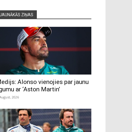
JAUNĀKĀS ZIŅAS
edijs: Alonso vienojies par jaunu
īgumu ar ‘Aston Martin’
 August, 2026