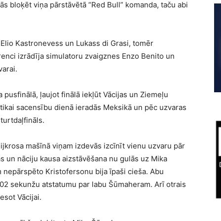
jās bloķēt viņa pārstāvētā “Red Bull” komanda, taču abi
ji Elio Kastronevess un Lukass di Grasi, tomēr
enci izrādīja simulatoru zvaigznes Enzo Benito un
varai.
usfinālā, ļaujot finālā iekļūt Vācijas un Ziemeļu
 tikai sacensību dienā ieradās Meksikā un pēc uzvaras
eturtdaļfināls.
lijkrosa mašīnā viņam izdevās izcīnīt vienu uzvaru pār
s un nāciju kausa aizstāvēšana nu gulās uz Mika
 nepārspēto Kristofersonu bija īpaši cieša. Abu
0,02 sekunžu atstatumu par labu Šūmaheram. Arī otrais
esot Vācijai.