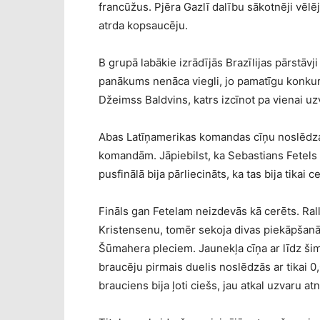
francūžus. Pjēra Gazlī dalību sākotnēji vēlē
atrda kopsaucēju.
B grupā labākie izrādījās Brazīlijas pārstāv
panākums nenāca viegli, jo pamatīgu konkur
Džeimss Baldvins, katrs izcīnot pa vienai uz
Abas Latīņamerikas komandas cīņu noslēdza p
komandām. Jāpiebilst, ka Sebastians Fetels
pusfinālā bija pārliecināts, ka tas bija tikai c
Fināls gan Fetelam neizdevās kā cerēts. Ral
Kristensenu, tomēr sekoja divas piekāpšanā
Šūmahera pleciem. Jaunekļa cīņa ar līdz šim
braucēju pirmais duelis noslēdzās ar tikai 
brauciens bija ļoti ciešs, jau atkal uzvaru atn