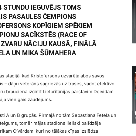
4 STUNDU IEGUVĒJS TOMS
AIS PASAULES ČEMPIONS
OFERSONS KOPĪGIEM SPĒKIEM
PIONU SACĪKSTĒS (RACE OF
ZVARU NĀCIJU KAUSĀ, FINĀLĀ
ELA UN MIKA ŠŪMAHERA
 stadijā, kad Kristofersons uzvarēja abos savos
ās – dāņu veterāns sagriezās uz trases, vadot efektīvo
ru braucienā izcīnīt Lielbritānijas pārstāvim Deividam
ija vienīgais zaudējums.
isti A un B grupās. Pirmajā no tām Sebastiana Fetela un
eigums, tomēr mājas stadions lieliski palīdzēja
kam O’Vārdam, kuri no tālākas cīņas izslēdza