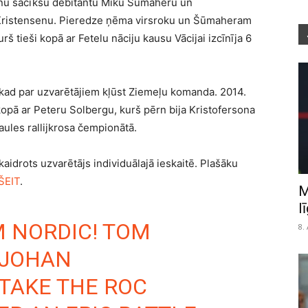
onu sacīkšu debitantu Miku Šūmaheru un
Kristensenu. Pieredze ņēma virsroku un Šūmaheram
š tieši kopā ar Fetelu nāciju kausu Vācijai izcīnīja 6
 kad par uzvarētājiem kļūst Ziemeļu komanda. 2014.
pā ar Peteru Solbergu, kurš pērn bija Kristofersona
les rallijkrosa čempionātā.
skaidrots uzvarētājs individuālajā ieskaitē. Plašāku
ŠEIT
.
M
l
M NORDIC! TOM
8.
 JOHAN
TAKE THE ROC