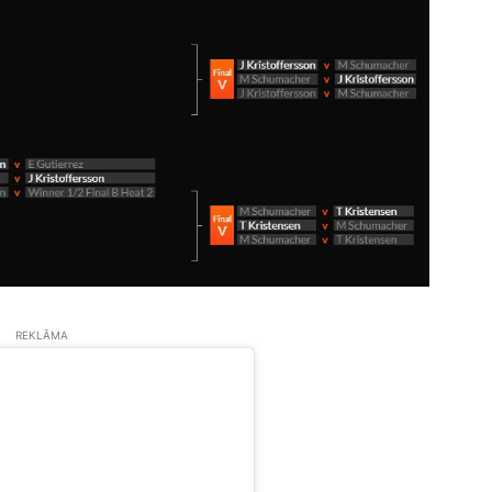
REKLĀMA