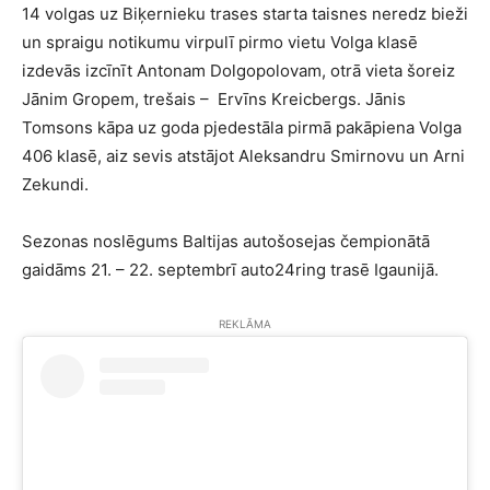
14 volgas uz Biķernieku trases starta taisnes neredz bieži
un spraigu notikumu virpulī pirmo vietu Volga klasē
izdevās izcīnīt Antonam Dolgopolovam, otrā vieta šoreiz
Jānim Gropem, trešais – Ervīns Kreicbergs. Jānis
Tomsons kāpa uz goda pjedestāla pirmā pakāpiena Volga
406 klasē, aiz sevis atstājot Aleksandru Smirnovu un Arni
Zekundi.
Sezonas noslēgums Baltijas autošosejas čempionātā
gaidāms 21. – 22. septembrī auto24ring trasē Igaunijā.
REKLĀMA