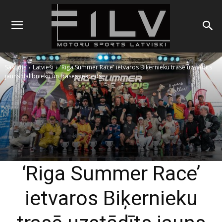
Sākums
Latvieši
'Riga Summer Race' ietvaros Biķernieku trasē uzstādīts
jauns dalībnieku un trases rekords
‘Riga Summer Race’
ietvaros Biķernieku