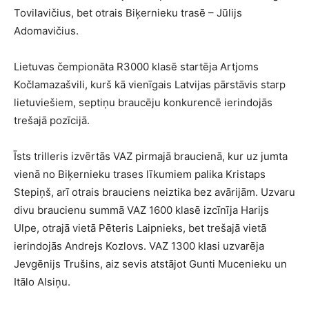
Tovilavičius, bet otrais Biķernieku trasē – Jūlijs
Adomavičius.
Lietuvas čempionāta R3000 klasē startēja Artjoms
Kočlamazašvili, kurš kā vienīgais Latvijas pārstāvis starp
lietuviešiem, septiņu braucēju konkurencē ierindojās
trešajā pozīcijā.
Īsts trilleris izvērtās VAZ pirmajā braucienā, kur uz jumta
vienā no Biķernieku trases līkumiem palika Kristaps
Stepiņš, arī otrais brauciens neiztika bez avārijām. Uzvaru
divu braucienu summā VAZ 1600 klasē izcīnīja Harijs
Ulpe, otrajā vietā Pēteris Laipnieks, bet trešajā vietā
ierindojās Andrejs Kozlovs. VAZ 1300 klasi uzvarēja
Jevgēnijs Trušins, aiz sevis atstājot Gunti Mucenieku un
Itālo Alsiņu.