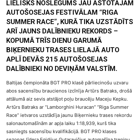
LIELISKS NOSLĒGUMS JAU ASTOTAJAM
AUTOŠOSEJAS FESTIVĀLAM “RIGA
SUMMER RACE”, KURĀ TIKA UZSTĀDĪTS
ARĪ JAUNS DALĪBNIEKU REKORDS –
KOPUMĀ TRĪS DIENU GARUMĀ
BIĶERNIEKU TRASES LIELAJĀ AUTO
APLĪ DEVĀS 215 AUTOŠOSEJAS
DALĪBNIEKI NO DEVIŅĀM VALSTĪM.
Baltijas čempionāta BGT PRO klasē pārliecinošu uzvaru
abos sacensību braucienos izcīnīja Artūrs Batraks, drošā
attālumā aiz sevis atstājot poļu braucēju Maceju Kepku.
Artūrs Batraks ar “Lamborghini Huracan” “Riga Summer
Race” ietvaros uzstādīja jaunu Biķernieku trases rekordu
salonautomašīnām ar apļa laiku 1:18,939, kurš tika
sasniegts sacensību kvalifikācijā. BGT PRO klases
sezonas līdera Egidijus Gutaravičius automašīna treniņu