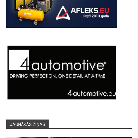
JAUNĀKĀS ZIŅAS