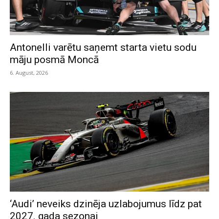
Antonelli varētu saņemt starta vietu sodu
māju posmā Moncā
6. August, 2026
‘Audi’ neveiks dzinēja uzlabojumus līdz pat
2027. gada sezonai