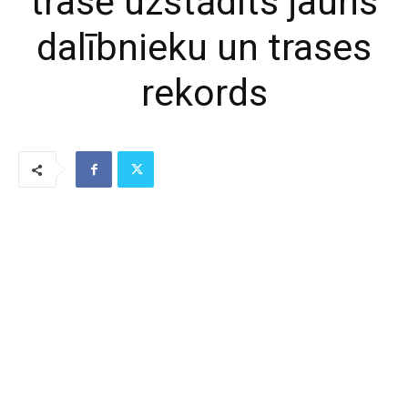
trasē uzstādīts jauns
dalībnieku un trases
rekords