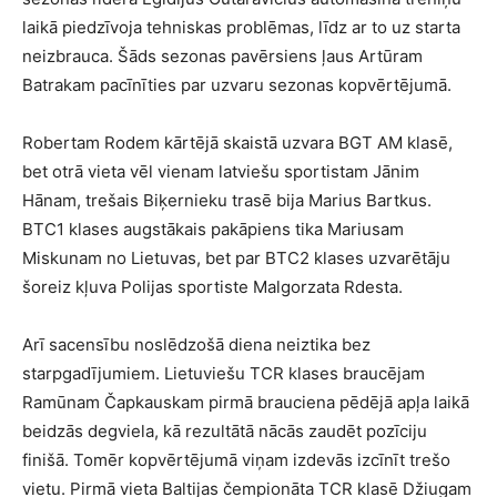
laikā piedzīvoja tehniskas problēmas, līdz ar to uz starta
neizbrauca. Šāds sezonas pavērsiens ļaus Artūram
Batrakam pacīnīties par uzvaru sezonas kopvērtējumā.
Robertam Rodem kārtējā skaistā uzvara BGT AM klasē,
bet otrā vieta vēl vienam latviešu sportistam Jānim
Hānam, trešais Biķernieku trasē bija Marius Bartkus.
BTC1 klases augstākais pakāpiens tika Mariusam
Miskunam no Lietuvas, bet par BTC2 klases uzvarētāju
šoreiz kļuva Polijas sportiste Malgorzata Rdesta.
Arī sacensību noslēdzošā diena neiztika bez
starpgadījumiem. Lietuviešu TCR klases braucējam
Ramūnam Čapkauskam pirmā brauciena pēdējā apļa laikā
beidzās degviela, kā rezultātā nācās zaudēt pozīciju
finišā. Tomēr kopvērtējumā viņam izdevās izcīnīt trešo
vietu. Pirmā vieta Baltijas čempionāta TCR klasē Džiugam