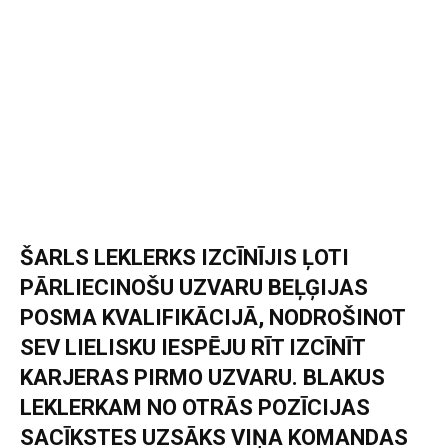
ŠARLS LEKLERKS IZCĪNĪJIS ĻOTI
PĀRLIECINOŠU UZVARU BEĻĢIJAS
POSMA KVALIFIKĀCIJĀ, NODROŠINOT
SEV LIELISKU IESPĒJU RĪT IZCĪNĪT
KARJERAS PIRMO UZVARU. BLAKUS
LEKLERKAM NO OTRĀS POZĪCIJAS
SACĪKSTES UZSĀKS VIŅA KOMANDAS