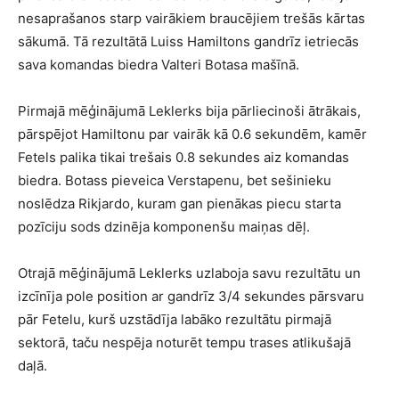
nesaprašanos starp vairākiem braucējiem trešās kārtas
sākumā. Tā rezultātā Luiss Hamiltons gandrīz ietriecās
sava komandas biedra Valteri Botasa mašīnā.
Pirmajā mēģinājumā Leklerks bija pārliecinoši ātrākais,
pārspējot Hamiltonu par vairāk kā 0.6 sekundēm, kamēr
Fetels palika tikai trešais 0.8 sekundes aiz komandas
biedra. Botass pieveica Verstapenu, bet sešinieku
noslēdza Rikjardo, kuram gan pienākas piecu starta
pozīciju sods dzinēja komponenšu maiņas dēļ.
Otrajā mēģinājumā Leklerks uzlaboja savu rezultātu un
izcīnīja pole position ar gandrīz 3/4 sekundes pārsvaru
pār Fetelu, kurš uzstādīja labāko rezultātu pirmajā
sektorā, taču nespēja noturēt tempu trases atlikušajā
daļā.