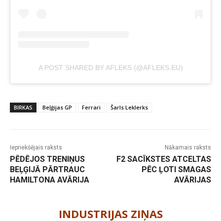
A POST SHARED BY AFLEKS (@AFLEKS.EU)
BIRKAS
Beļģijas GP
Ferrari
Šarls Leklerks
Iepriekšējais raksts
Nākamais raksts
PĒDĒJOS TRENIŅUS
F2 SACĪKSTES ATCELTAS
BEĻĢIJĀ PĀRTRAUC
PĒC ĻOTI SMAGAS
HAMILTONA AVĀRIJA
AVĀRIJAS
-
INDUSTRIJAS ZIŅAS