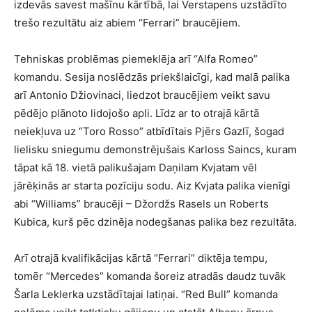
izdevās savest mašīnu kārtībā, lai Verstapens uzstādīto
trešo rezultātu aiz abiem “Ferrari” braucējiem.
Tehniskas problēmas piemeklēja arī “Alfa Romeo”
komandu. Sesija noslēdzās priekšlaicīgi, kad malā palika
arī Antonio Džiovinaci, liedzot braucējiem veikt savu
pēdējo plānoto lidojošo apli. Līdz ar to otrajā kārtā
neiekļuva uz “Toro Rosso” atbīdītais Pjērs Gazlī, šogad
lielisku sniegumu demonstrējušais Karloss Saincs, kuram
tāpat kā 18. vietā palikušajam Daņilam Kvjatam vēl
jārēķinās ar starta pozīciju sodu. Aiz Kvjata palika vienīgi
abi “Williams” braucēji – Džordžs Rasels un Roberts
Kubica, kurš pēc dzinēja nodegšanas palika bez rezultāta.
Arī otrajā kvalifikācijas kārtā “Ferrari” diktēja tempu,
tomēr “Mercedes” komanda šoreiz atradās daudz tuvāk
Šarla Leklerka uzstādītajai latiņai. “Red Bull” komanda