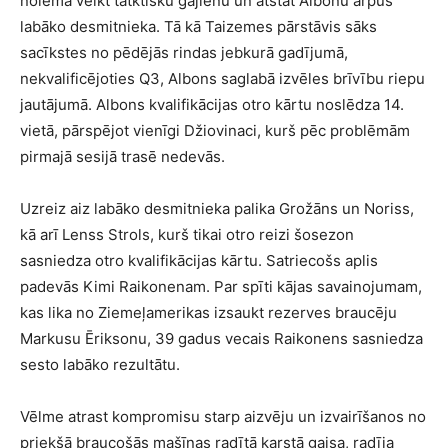
nolēma veikt tatktisku gājienu un atstāt Albonu ārpus
labāko desmitnieka. Tā kā Taizemes pārstāvis sāks
sacīkstes no pēdējās rindas jebkurā gadījumā,
nekvalificējoties Q3, Albons saglabā izvēles brīvību riepu
jautājumā. Albons kvalifikācijas otro kārtu noslēdza 14.
vietā, pārspējot vienīgi Džiovinaci, kurš pēc problēmām
pirmajā sesijā trasē nedevās.
Uzreiz aiz labāko desmitnieka palika Grožāns un Noriss,
kā arī Lenss Strols, kurš tikai otro reizi šosezon
sasniedza otro kvalifikācijas kārtu. Satriecošs aplis
padevās Kimi Raikonenam. Par spīti kājas savainojumam,
kas lika no Ziemeļamerikas izsaukt rezerves braucēju
Markusu Ēriksonu, 39 gadus vecais Raikonens sasniedza
sesto labāko rezultātu.
Vēlme atrast kompromisu starp aizvēju un izvairīšanos no
priekšā braucošās mašīnas radītā karstā gaisa, radīja