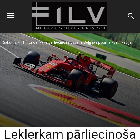
Sākums
F1
Leklerkam pārliecinoša uzvara Beļģijas posma kvalifikācijā
Leklerkam pārliecinoša