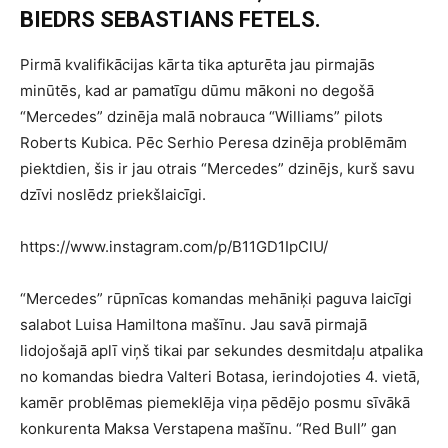
BIEDRS SEBASTIANS FETELS.
Pirmā kvalifikācijas kārta tika apturēta jau pirmajās
minūtēs, kad ar pamatīgu dūmu mākoni no degošā
“Mercedes” dzinēja malā nobrauca “Williams” pilots
Roberts Kubica. Pēc Serhio Peresa dzinēja problēmām
piektdien, šis ir jau otrais “Mercedes” dzinējs, kurš savu
dzīvi noslēdz priekšlaicīgi.
https://www.instagram.com/p/B11GD1IpClU/
“Mercedes” rūpnīcas komandas mehāniķi paguva laicīgi
salabot Luisa Hamiltona mašīnu. Jau savā pirmajā
lidojošajā aplī viņš tikai par sekundes desmitdaļu atpalika
no komandas biedra Valteri Botasa, ierindojoties 4. vietā,
kamēr problēmas piemeklēja viņa pēdējo posmu sīvākā
konkurenta Maksa Verstapena mašīnu. “Red Bull” gan