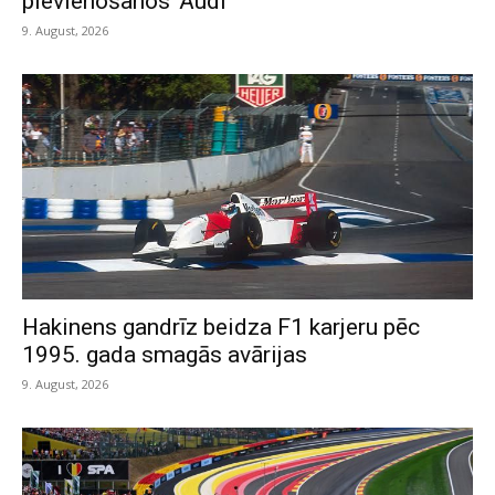
pievienošanos ‘Audi’
9. August, 2026
Hakinens gandrīz beidza F1 karjeru pēc
1995. gada smagās avārijas
9. August, 2026