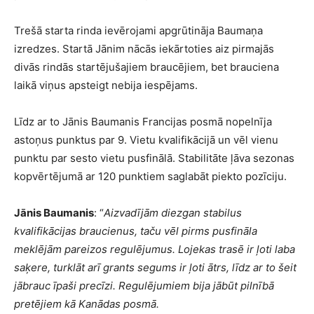
Trešā starta rinda ievērojami apgrūtināja Baumaņa
izredzes. Startā Jānim nācās iekārtoties aiz pirmajās
divās rindās startējušajiem braucējiem, bet brauciena
laikā viņus apsteigt nebija iespējams.
Līdz ar to Jānis Baumanis Francijas posmā nopelnīja
astoņus punktus par 9. Vietu kvalifikācijā un vēl vienu
punktu par sesto vietu pusfinālā. Stabilitāte ļāva sezonas
kopvērtējumā ar 120 punktiem saglabāt piekto pozīciju.
Jānis Baumanis
: “
Aizvadījām diezgan stabilus
kvalifikācijas braucienus, taču vēl pirms pusfināla
meklējām pareizos regulējumus. Lojekas trasē ir ļoti laba
saķere, turklāt arī grants segums ir ļoti ātrs, līdz ar to šeit
jābrauc īpaši precīzi. Regulējumiem bija jābūt pilnībā
pretējiem kā Kanādas posmā.