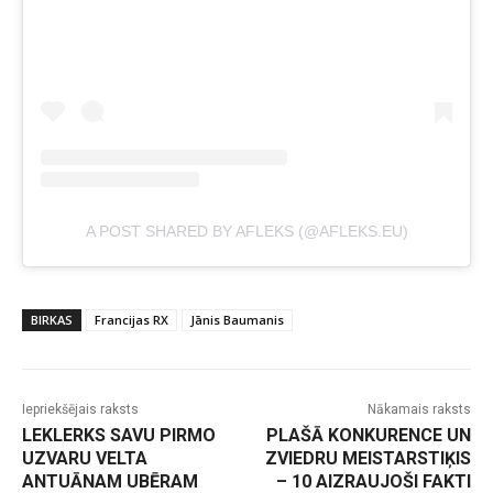
A POST SHARED BY AFLEKS (@AFLEKS.EU)
BIRKAS
Francijas RX
Jānis Baumanis
Iepriekšējais raksts
Nākamais raksts
LEKLERKS SAVU PIRMO
PLAŠĀ KONKURENCE UN
UZVARU VELTA
ZVIEDRU MEISTARSTIĶIS
ANTUĀNAM UBĒRAM
– 10 AIZRAUJOŠI FAKTI