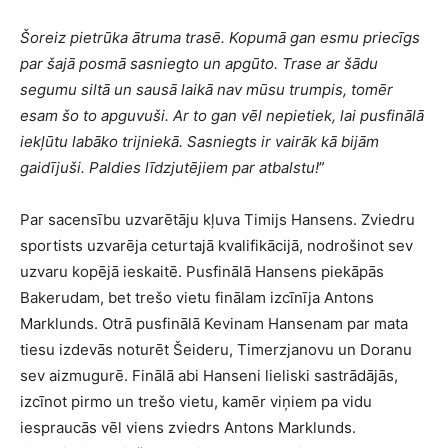
Šoreiz pietrūka ātruma trasē. Kopumā gan esmu priecīgs
par šajā posmā sasniegto un apgūto. Trase ar šādu
segumu siltā un sausā laikā nav mūsu trumpis, tomēr
esam šo to apguvuši. Ar to gan vēl nepietiek, lai pusfinālā
iekļūtu labāko trijniekā. Sasniegts ir vairāk kā bijām
gaidījuši. Paldies līdzjutējiem par atbalstu!
”
Par sacensību uzvarētāju kļuva Timijs Hansens. Zviedru
sportists uzvarēja ceturtajā kvalifikācijā, nodrošinot sev
uzvaru kopējā ieskaitē. Pusfinālā Hansens piekāpās
Bakerudam, bet trešo vietu finālam izcīnīja Antons
Marklunds. Otrā pusfinālā Kevinam Hansenam par mata
tiesu izdevās noturēt Šeideru, Timerzjanovu un Doranu
sev aizmugurē. Finālā abi Hanseni lieliski sastrādājās,
izcīnot pirmo un trešo vietu, kamēr viņiem pa vidu
iespraucās vēl viens zviedrs Antons Marklunds.