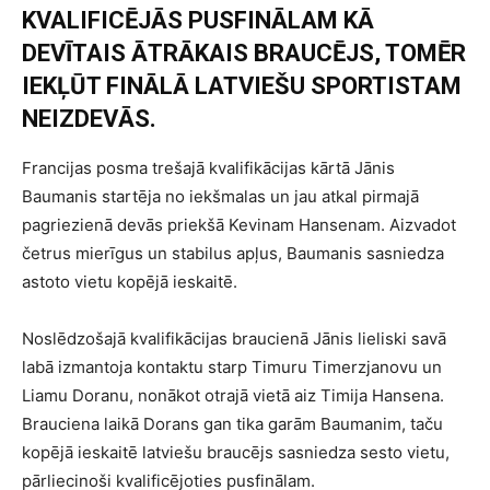
KVALIFICĒJĀS PUSFINĀLAM KĀ
DEVĪTAIS ĀTRĀKAIS BRAUCĒJS, TOMĒR
IEKĻŪT FINĀLĀ LATVIEŠU SPORTISTAM
NEIZDEVĀS.
Francijas posma trešajā kvalifikācijas kārtā Jānis
Baumanis startēja no iekšmalas un jau atkal pirmajā
pagriezienā devās priekšā Kevinam Hansenam. Aizvadot
četrus mierīgus un stabilus apļus, Baumanis sasniedza
astoto vietu kopējā ieskaitē.
Noslēdzošajā kvalifikācijas braucienā Jānis lieliski savā
labā izmantoja kontaktu starp Timuru Timerzjanovu un
Liamu Doranu, nonākot otrajā vietā aiz Timija Hansena.
Brauciena laikā Dorans gan tika garām Baumanim, taču
kopējā ieskaitē latviešu braucējs sasniedza sesto vietu,
pārliecinoši kvalificējoties pusfinālam.