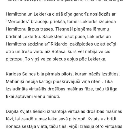
Hamiltona un Leklerka ciešā cīņa gandrīz noslēdzās ar
“Mercedes” braucēju priekšā, tomēr Leklerks izspieda
Hamiltonu ārpus trases. Tiesneši pieņēma lēmumu
brīdināt Leklerku. Sacīkstēm esot pusē, Leklerks un
Hamiltons apdzina arī Rikjardo, pakāpjoties uz attiecīgi
otro un trešo vietu aiz Botasa, kurš vēl nebija veicis
pitstopu. To viņš veica piecus apļus pēc Leklerka.
Karloss Saincs bija pirmais pilots, kuram nācās izstāties.
Mehāniķi nebija kārtīgi pieskrūvējuši viņa riteni. Tika
izsludināta virtuālās drošības mašīnas fāze, taču tā ilga
tikai aptuveni vienu minūti.
Daņila Kvjats lieliski izmantoja virtuālās drošības mašīnas
fāzi, lai zaudētu maz laika savā pitstopā. Kvjats uz brīdi
nonāca sestajā vietā, taču tieši viņš izraisīja otro virtuālās