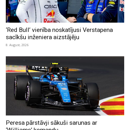
‘Red Bull’ vienība noskatījusi Verstapena
sacīkšu inženiera aizstājēju
8. August, 2026
Peresa pārstāvji sākuši sarunas ar
‘Williams’ komandu