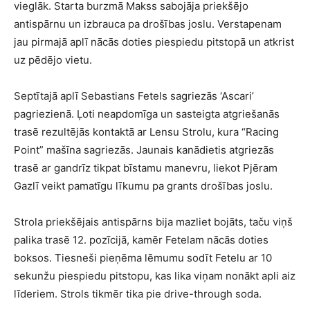
vieglāk. Starta burzmā Makss sabojāja priekšējo
antispārnu un izbrauca pa drošības joslu. Verstapenam
jau pirmajā aplī nācās doties piespiedu pitstopā un atkrist
uz pēdējo vietu.
Septītajā aplī Sebastians Fetels sagriezās ‘Ascari’
pagriezienā. Ļoti neapdomīga un sasteigta atgriešanās
trasē rezultējās kontaktā ar Lensu Strolu, kura “Racing
Point” mašīna sagriezās. Jaunais kanādietis atgriezās
trasē ar gandrīz tikpat bīstamu manevru, liekot Pjēram
Gazlī veikt pamatīgu līkumu pa grants drošības joslu.
Strola priekšējais antispārns bija mazliet bojāts, taču viņš
palika trasē 12. pozīcijā, kamēr Fetelam nācās doties
boksos. Tiesneši pieņēma lēmumu sodīt Fetelu ar 10
sekunžu piespiedu pitstopu, kas lika viņam nonākt apli aiz
līderiem. Strols tikmēr tika pie drive-through soda.