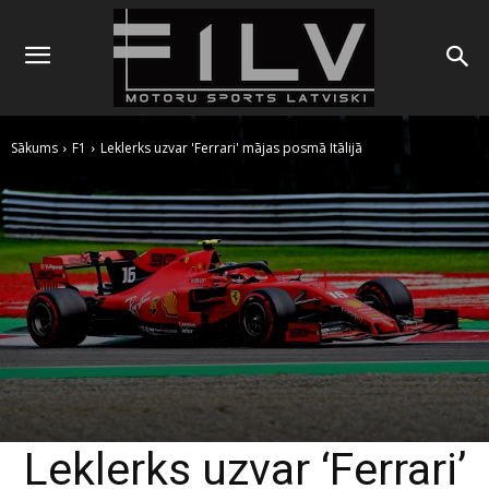
Sākums
F1
Leklerks uzvar 'Ferrari' mājas posmā Itālijā
Leklerks uzvar ‘Ferrari’