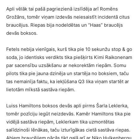
Apli vēlāk tai pašā pagriezienā izslīdēja arī Romēns
Grožāns, tomēr viņam izdevās neiesaistīt incidentā citus
braucējus. Riepas bija nodeldētas un “Haas” braucējs
devās boksos.
Fetels nebija vienīgais, kurš tika pie 10 sekunžu stop & go
soda, jo identisks verdikts tika piešķirts Kimi Raikonenam
par sacensību uzsākšanu ar nekorektām riepām. Somu
pilots tika pie jauna dzinēja un startēja no boksiem, taču
tas nemainīja faktu, ka iekļūšana Q3 lika viņam startēt ar
lietotām mīkstā sastāva riepām.
Luiss Hamiltons boksos devās apli pirms Šarla Leklerka,
tomēr pozīciju iegūt neizdevās. Kamēr Hamiltons tika pie
vidējā sastāva riepām, Leklerkam tika uzmontētas
salīdzinoši lēnākas, taču izturīgākas cietā sastāva riepas.
Abiem braucējiem nācās tikt galā arī ar Niko Hulkenbergu.