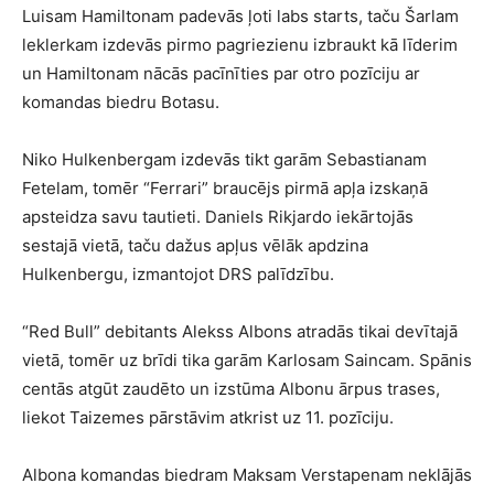
Luisam Hamiltonam padevās ļoti labs starts, taču Šarlam
leklerkam izdevās pirmo pagriezienu izbraukt kā līderim
un Hamiltonam nācās pacīnīties par otro pozīciju ar
komandas biedru Botasu.
Niko Hulkenbergam izdevās tikt garām Sebastianam
Fetelam, tomēr “Ferrari” braucējs pirmā apļa izskaņā
apsteidza savu tautieti. Daniels Rikjardo iekārtojās
sestajā vietā, taču dažus apļus vēlāk apdzina
Hulkenbergu, izmantojot DRS palīdzību.
“Red Bull” debitants Alekss Albons atradās tikai devītajā
vietā, tomēr uz brīdi tika garām Karlosam Saincam. Spānis
centās atgūt zaudēto un izstūma Albonu ārpus trases,
liekot Taizemes pārstāvim atkrist uz 11. pozīciju.
Albona komandas biedram Maksam Verstapenam neklājās