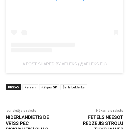
A POST SHARED BY AFLEKS (@AFLEKS.EU)
BIRKAS
Ferrari
itālijas GP
Šarls Leklerks
Iepriekšējais raksts
Nākamais raksts
NĪDERLANDIETIS DE
FETELS NEESOT
VRĪSS PĒC
REDZĒJIS STROLU