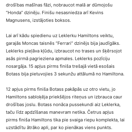
drošības mašīnas fāzi, nobraucot malā ar dūmojošu
“Honda” dzinēju. Finišu nesasniedza arī Kevins
Magnusens, izstājoties boksos.
Lai arī kādu spiedienu uz Leklerku Hamiltons veiktu,
garajās Moncas taisnēs “Ferrari” dzinējs bija jaudīgāks.
Leklerks pieļāva kļūdu, izbraucot no trases un šķērsojot
asās pirmā pagrieziena apmales. Leklerks pozīciju
nosargāja. 15 apļus pirms finiša trešajā vietā esošais
Botass bija pietuvojies 3 sekunžu attālumā no Hamiltona.
12 apļus pirms finiša Botass pakāpās uz otro vietu, jo
Hamiltons sabloķēja priekšējos riteņus un izbrauca caur
drošības joslu. Botass nonāca pussekundi aiz Leklerka,
taču līdz apdzīšanas manevram netika. Četrus apļus
pirms finiša Hamiltons tika pie svaiga riepu komplekta, lai
uzstādītu ātrāko apli, par ko pienākas viens punkts.