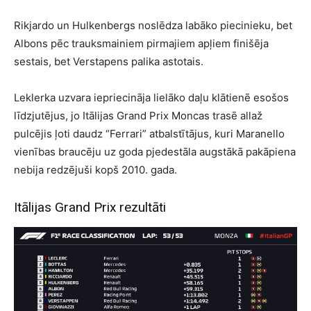
Rikjardo un Hulkenbergs noslēdza labāko piecinieku, bet
Albons pēc trauksmainiem pirmajiem apļiem finišēja
sestais, bet Verstapens palika astotais.
Leklerka uzvara iepriecināja lielāko daļu klātienē esošos
līdzjutējus, jo Itālijas Grand Prix Moncas trasē allaž
pulcējis ļoti daudz “Ferrari” atbalstītājus, kuri Maranello
vienības braucēju uz goda pjedestāla augstākā pakāpiena
nebija redzējuši kopš 2010. gada.
Itālijas Grand Prix rezultāti