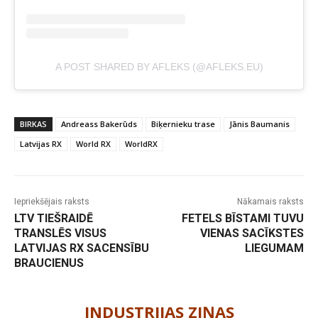
A POST SHARED BY AFLEKS (@AFLEKS.EU)
BIRKAS
Andreass Bakerūds
Biķernieku trase
Jānis Baumanis
Latvijas RX
World RX
WorldRX
Iepriekšējais raksts
Nākamais raksts
LTV TIEŠRAIDĒ
FETELS BĪSTAMI TUVU
TRANSLĒS VISUS
VIENAS SACĪKSTES
LATVIJAS RX SACENSĪBU
LIEGUMAM
BRAUCIENUS
-
INDUSTRIJAS ZIŅAS