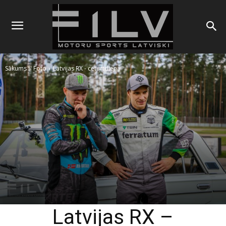
Sākums
Foto
Latvijas RX - ceturtdiena
Latvijas RX –