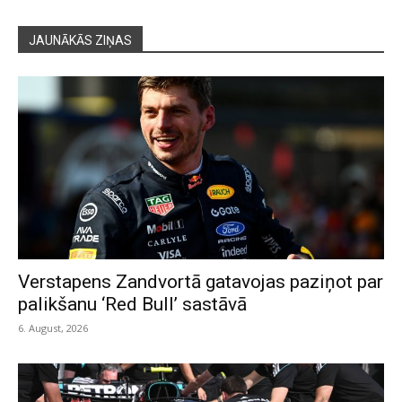
JAUNĀKĀS ZIŅAS
Verstapens Zandvortā gatavojas paziņot par
palikšanu ‘Red Bull’ sastāvā
6. August, 2026