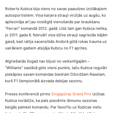
Roberts Kubica bija viens no savas paaudzes izcilākajiem
autosportistiem. Viņa karjera strauji virzījās uz augšu, ko
apliecināja arī jau noslēgtā vienošanās par braukšanu
“Ferrari” komandā 2012. gadā. Līdz tam gan Kubica netika,
jo 2011. gada 6. februārī viņa dzīve strauji sagriezās kājām
gaisā, kad rallija sacensībās Andorā gūtā rokas trauma uz
vairākiem gadiem atsijāja Kubicu no F1 aprites.
Atgriešanās šogad nav bijusi no veiksmīgajām –
“Williams” sastāvā gūts viens punkts, taču Kubica regulāri
piekāpies savam komandas biedram Džordžam Raselam,
kurš F1 čempionātā aizvada debijas sezonu.
Preses konferencē pirms
Singapūras Grand Prix
izcīņas
Kubica norādījis, ka pats pieņēmis lēmumu sezonas
beigās pamest komandu. Par favorītu uz Kubicas vietu