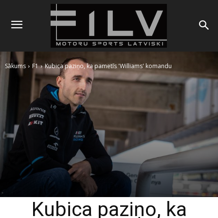
Sākums
F1
Kubica paziņo, ka pametīs 'Williams' komandu
Kubica paziņo, ka