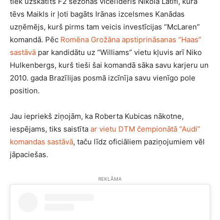
tiek uzskatīts F2 sezonas vicelīderis Nikolā Latifi, kura
tēvs Maikls ir ļoti bagāts Irānas izcelsmes Kanādas
uzņēmējs, kurš pirms tam veicis investīcijas “McLaren”
komandā. Pēc
Romēna Grožāna apstiprināsanas “Haas”
sastāvā
par kandidātu uz “Williams” vietu kļuvis arī Niko
Hulkenbergs, kurš tieši šai komandā sāka savu karjeru un
2010. gada Brazīlijas posmā izcīnīja savu vienīgo pole
position.
Jau iepriekš ziņojām, ka Roberta Kubicas nākotne,
iespējams, tiks saistīta
ar vietu DTM čempionātā “Audi”
komandas sastāvā
, taču līdz oficiāliem paziņojumiem vēl
jāpaciešas.
REKLĀMA