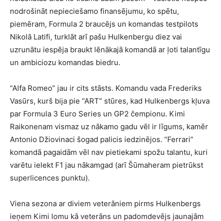
nodrošināt nepieciešamo finansējumu, ko spētu,
piemēram, Formula 2 braucējs un komandas testpilots
Nikolā Latifi, turklāt arī pašu Hulkenbergu diez vai
uzrunātu iespēja braukt lēnākajā komandā ar ļoti talantīgu
un ambiciozu komandas biedru.
“Alfa Romeo” jau ir cits stāsts. Komandu vada Frederiks
Vasūrs, kurš bija pie “ART” stūres, kad Hulkenbergs kļuva
par Formula 3 Euro Series un GP2 čempionu. Kimi
Raikonenam vismaz uz nākamo gadu vēl ir līgums, kamēr
Antonio Džiovinaci šogad palicis iedzinējos. “Ferrari”
komandā pagaidām vēl nav pietiekami spožu talantu, kuri
varētu ielekt F1 jau nākamgad (arī Šūmaheram pietrūkst
superlicences punktu).
Viena sezona ar diviem veterāniem pirms Hulkenbergs
ieņem Kimi lomu kā veterāns un padomdevējs jaunajām