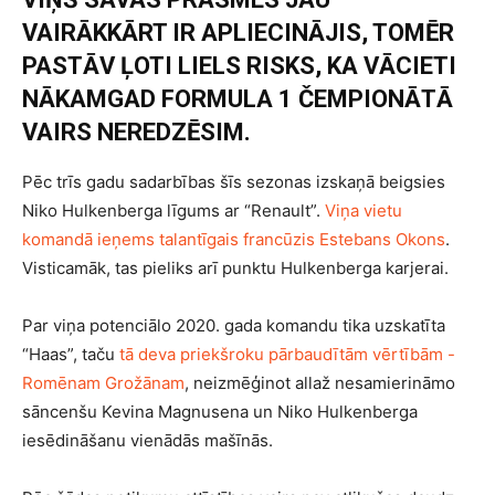
VAIRĀKKĀRT IR APLIECINĀJIS, TOMĒR
PASTĀV ĻOTI LIELS RISKS, KA VĀCIETI
NĀKAMGAD FORMULA 1 ČEMPIONĀTĀ
VAIRS NEREDZĒSIM.
Pēc trīs gadu sadarbības šīs sezonas izskaņā beigsies
Niko Hulkenberga līgums ar “Renault”.
Viņa vietu
komandā ieņems talantīgais francūzis Estebans Okons
.
Visticamāk, tas pieliks arī punktu Hulkenberga karjerai.
Par viņa potenciālo 2020. gada komandu tika uzskatīta
“Haas”, taču
tā deva priekšroku pārbaudītām vērtībām -
Romēnam Grožānam
, neizmēģinot allaž nesamierināmo
sāncenšu Kevina Magnusena un Niko Hulkenberga
iesēdināšanu vienādās mašīnās.