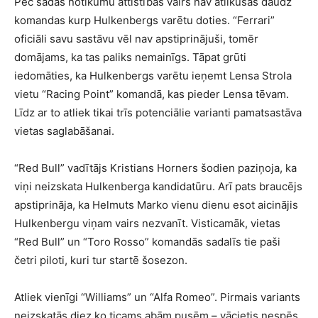
Pēc šādas notikumu attīstības vairs nav atlikušas daudz
komandas kurp Hulkenbergs varētu doties. “Ferrari”
oficiāli savu sastāvu vēl nav apstiprinājuši, tomēr
domājams, ka tas paliks nemainīgs. Tāpat grūti
iedomāties, ka Hulkenbergs varētu ieņemt Lensa Strola
vietu “Racing Point” komandā, kas pieder Lensa tēvam.
Līdz ar to atliek tikai trīs potenciālie varianti pamatsastāva
vietas saglabāšanai.
“Red Bull” vadītājs Kristians Horners šodien paziņoja, ka
viņi neizskata Hulkenberga kandidatūru. Arī pats braucējs
apstiprināja, ka Helmuts Marko vienu dienu esot aicinājis
Hulkenbergu viņam vairs nezvanīt. Visticamāk, vietas
“Red Bull” un “Toro Rosso” komandās sadalīs tie paši
četri piloti, kuri tur startē šosezon.
Atliek vienīgi “Williams” un “Alfa Romeo”. Pirmais variants
neizskatās diez ko ticams abām pusēm – vācietis nespēs