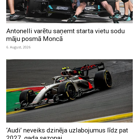
Antonelli varētu saņemt starta vietu sodu
māju posmā Moncā
6. August, 2026
‘Audi’ neveiks dzinēja uzlabojumus līdz pat
2027. gada sezonai