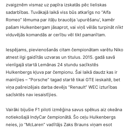
zvaigznēm vismaz uz papīra izskatās pēc lieliskas
sadarbības. Tuvākajā laikā viss būs atkarīgs no “Alfa
Romeo” lēmuma par itāļu braucēja ‘upurēšanu’, kamēr
pašam Hulkenbergam jāsaprot, vai viņš vēlās turpināt
nīkt
viduvējās komandās ar cerību vēl tikt pamanītam.
Iespējams, pievienošanās citam čempionātam varētu Niko
atnest ilgi gaidītās uzvaras un titulus. 2015. gadā savā
vienīgajā startā Lemānas 24 stundu sacīkstēs
Hulkenbergs kļuva par čempionu. Šai laikā daudz kas ir
mainījies – “Porsche” tagad startē tikai GTE ieskaitē, bet
viņa pašreizējais darba devējs “Renault” WEC izturības
sacīsktēs nav iesaistījies.
Vairāki bijušie F1 piloti izmēģina savus spēkus aiz okeāna
notiekošajā IndyCar čempionātā. Šo ceļu Hulkenbergs
neies, jo “McLaren” vadītājs Zaks Brauns viņam esot