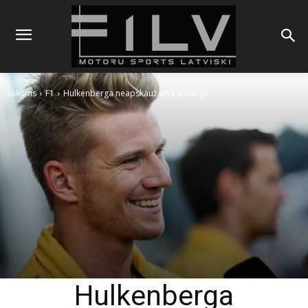
Sākums
F1
Hulkenberga neapskaužamā situācija
Hulkenberga