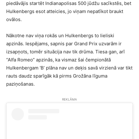
piedāvājis startēt Indianapolisas 500 jūdžu sacīkstēs, bet
Hulkenbergs esot atteicies, jo viņam nepatīkot braukt
ovālos.
Nākotne nav viņa rokās un Hulkenbergs to lieliski
apzinās. Iespējams, sapnis par Grand Prix uzvarām ir
izsapņots, tomēr situācija nav tik drūma. Tiesa gan, arī
“Alfa Romeo” apzinās, ka vismaz šai čempionātā
Hulkenbergam ‘B’ plāna nav un deķis savā virzienā var tikt
rauts daudz sparīgāk kā pirms Grožāna līguma
paziņošanas.
REKLĀMA