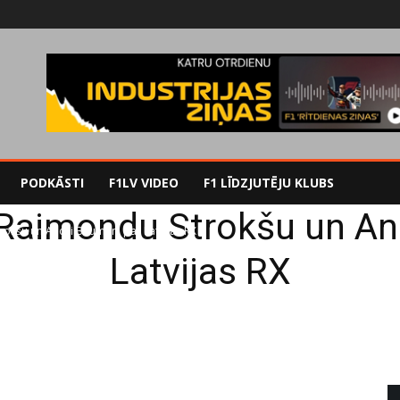
PODKĀSTI
F1LV VIDEO
F1 LĪDZJUTĒJU KLUBS
 Raimondu Strokšu un An
rokšu un Andri Baumani par Latvijas RX
Latvijas RX