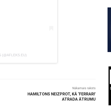
S (@AFLEKS.EU)
Nākamais raksts
HAMILTONS NEIZPROT, KĀ ‘FERRARI’
ATRADA ĀTRUMU