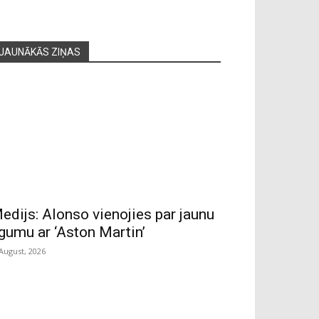
JAUNĀKĀS ZIŅAS
edijs: Alonso vienojies par jaunu
īgumu ar ‘Aston Martin’
 August, 2026