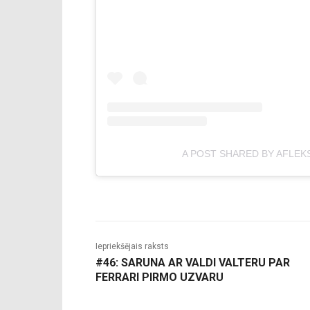
A POST SHARED BY AFLEK
Iepriekšējais raksts
#46: SARUNA AR VALDI VALTERU PAR
FERRARI PIRMO UZVARU
-