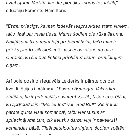
uzlabojumi. Varbūt, kad tie pienāks, mums ies labāk
,”
situāciju komentē Hamiltons.
“
Esmu priecīgs, ka man izdevās iespraukties starp viņiem,
taču tikai par mata tiesu. Mums šodien pietrūka ātruma.
Nokļūšana tik augstu bija problemātiska, taču man ir
prieks par to, cik cieši mēs visi esam viens no otra.
Cerams, ka šie būs lieliski priekšnoteikumi brīnišķīgām
cīņām.
”
Arī pole position ieguvējs Leklerks ir pārsteigts par
kvalifikācijas iznākumu: “
Esmu pārsteigts. Vakardien
zinājām, ka ir potenciāls sasniegt vairāk, taču necerējām,
ka apdraudēsim “Mercedes” vai “Red Bull”. Šis ir liels
pārsteigums visai komandai, taču vienlaikus arī
apliecinājums tam, cik lielisku darbu viņi ir paveikuši
komandas bāzē. Tieši pateicoties viņiem, šodien spējām