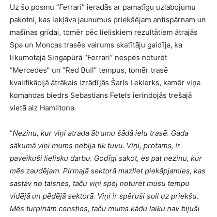
Uz šo posmu “Ferrari” ieradās ar pamatīgu uzlabojumu
pakotni, kas iekļāva jaunumus priekšējam antispārnam un
mašīnas grīdai, tomēr pēc lieliskiem rezultātiem ātrajās
Spa un Moncas trasēs vairums skatītāju gaidīja, ka
līkumotajā Singapūrā “Ferrari” nespēs noturēt
“Mercedes” un “Red Bull” tempus, tomēr trasē
kvalifikācijā ātrākais izrādījās Šarls Leklerks, kamēr viņa
komandas biedrs Sebastians Fetels ierindojās trešajā
vietā aiz Hamiltona.
“
Nezinu, kur viņi atrada ātrumu šādā ielu trasē. Gada
sākumā viņi mums nebija tik tuvu. Viņi, protams, ir
paveikuši lielisku darbu. Godīgi sakot, es pat nezinu, kur
mēs zaudējam. Pirmajā sektorā mazliet piekāpjamies, kas
sastāv no taisnes, taču viņi spēj noturēt mūsu tempu
vidējā un pēdējā sektorā. Viņi ir spēruši soli uz priekšu.
Mēs turpinām censties, taču mums kādu laiku nav bijuši