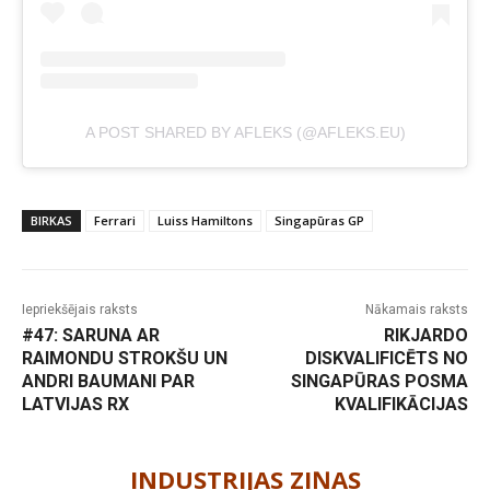
A POST SHARED BY AFLEKS (@AFLEKS.EU)
BIRKAS
Ferrari
Luiss Hamiltons
Singapūras GP
Iepriekšējais raksts
Nākamais raksts
#47: SARUNA AR
RIKJARDO
RAIMONDU STROKŠU UN
DISKVALIFICĒTS NO
ANDRI BAUMANI PAR
SINGAPŪRAS POSMA
LATVIJAS RX
KVALIFIKĀCIJAS
-
INDUSTRIJAS ZIŅAS