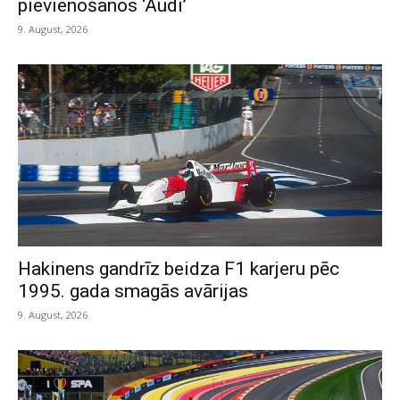
pievienošanos ‘Audi’
9. August, 2026
Hakinens gandrīz beidza F1 karjeru pēc
1995. gada smagās avārijas
9. August, 2026