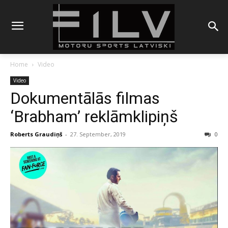
Home
Video
Video
Dokumentālās filmas
‘Brabham’ reklāmklipiņš
Roberts Graudiņš
-
27. September, 2019
0