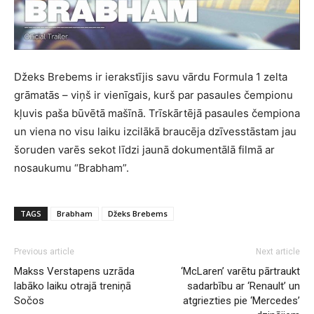
Džeks Brebems ir ierakstījis savu vārdu Formula 1 zelta
grāmatās – viņš ir vienīgais, kurš par pasaules čempionu
kļuvis paša būvētā mašīnā. Trīskārtējā pasaules čempiona
un viena no visu laiku izcilākā braucēja dzīvesstāstam jau
šoruden varēs sekot līdzi jaunā dokumentālā filmā ar
nosaukumu “Brabham”.
TAGS
Brabham
Džeks Brebems
Previous article
Next article
Makss Verstapens uzrāda
‘McLaren’ varētu pārtraukt
labāko laiku otrajā treniņā
sadarbību ar ‘Renault’ un
Sočos
atgriezties pie ‘Mercedes’