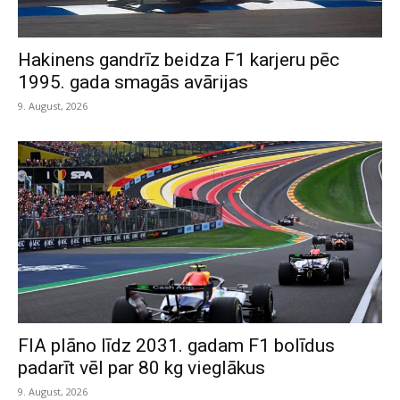
Hakinens gandrīz beidza F1 karjeru pēc
1995. gada smagās avārijas
9. August, 2026
FIA plāno līdz 2031. gadam F1 bolīdus
padarīt vēl par 80 kg vieglākus
9. August, 2026