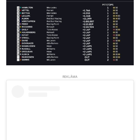
REKLĀMA