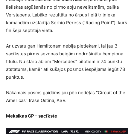
lieliskas atgūšanās no pirmo apļu neveiksmēm, palika
Verstapens. Labāko rezultātu no ārpus lielā trijnieka
komandām uzstādīja Serhio Peress (“Racing Point”), kurš
finišēja septītajā vietā.
Ar uzvaru gan Hamiltonam nebija pietiekami, lai jau 3
sacīkstes pirms sezonas beigām nodrošinātu čempiona
titulu. Nu starp abiem “Mercedes” pilotiem ir 74 punktu
atstatums, kamēr atlikušajos posmos iespējams iegūt 78
punktus.
Nākamais posms gaidāms jau pēc nedēļas “Circuit of the
Americas” trasē Ostinā, ASV.
Meksikas GP – sacīkste