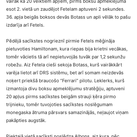
vairāk kā 20 veiktiem apļiem, pirms boksu apmeklējuma
esot 2. vietā un zaudējot Fetelam aptuveni 2 sekundes.
36. apļa beigās boksos devās Botass un apli vēlāk to pašu
izdarīja arī Fetels.
Pēdējā sacīkstes nogrieznī pirmie Fetels mēģināja
pietuvoties Hamiltonam, kura riepas bija krietni vecākas,
tomēr vācietis tā arī nepietuvojās tuvāk par 1,2 sekunžu
robežu. Aiz Fetela cieši sekoja Botass, kurš vairākkārt
varēja lietot arī DRS sistēmu, bet arī somam neizdevās
noķert priekšā braucošo “Ferrari” pilotu. Leklerks, kurš
izmantoja divu boksu apmeklējumu stratēģiju, aptuveni
20 apļus pirms sacīkstes beigām strauji ķēra pirmo
trijnieku, tomēr tuvojoties sacīkstes noslēgumam
monegaska ātruma pārsvars samazinājās, neļaujot viņam
pakāpties augstāk.
Piektajā vietā sacīksti noslēdza Albons, aiz kura, pēc