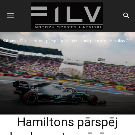
Sākums
F1
Hamiltons pārspēj konkurentus cīņā par uzvaru Meksikas GP
Hamiltons pārspēj