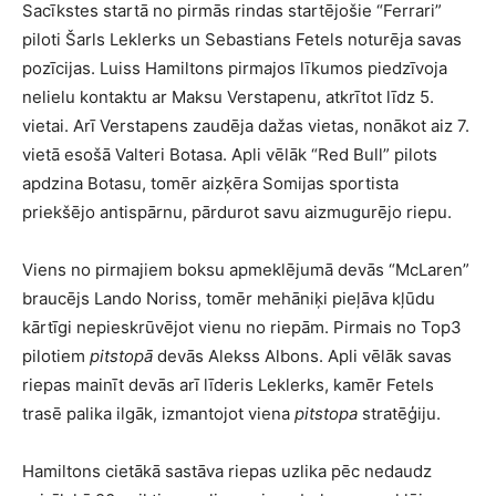
Sacīkstes startā no pirmās rindas startējošie “Ferrari”
piloti Šarls Leklerks un Sebastians Fetels noturēja savas
pozīcijas. Luiss Hamiltons pirmajos līkumos piedzīvoja
nelielu kontaktu ar Maksu Verstapenu, atkrītot līdz 5.
vietai. Arī Verstapens zaudēja dažas vietas, nonākot aiz 7.
vietā esošā Valteri Botasa. Apli vēlāk “Red Bull” pilots
apdzina Botasu, tomēr aizķēra Somijas sportista
priekšējo antispārnu, pārdurot savu aizmugurējo riepu.
Viens no pirmajiem boksu apmeklējumā devās “McLaren”
braucējs Lando Noriss, tomēr mehāniķi pieļāva kļūdu
kārtīgi nepieskrūvējot vienu no riepām. Pirmais no Top3
pilotiem
pitstopā
devās Alekss Albons. Apli vēlāk savas
riepas mainīt devās arī līderis Leklerks, kamēr Fetels
trasē palika ilgāk, izmantojot viena
pitstopa
stratēģiju.
Hamiltons cietākā sastāva riepas uzlika pēc nedaudz