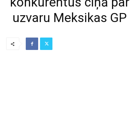
konkurentus cīņā par
uzvaru Meksikas GP