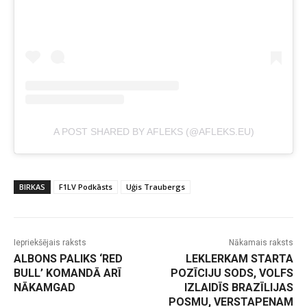
A POST SHARED BY AFLEKS (@AFLEKS.EU)
BIRKAS
F1LV Podkāsts
Uģis Traubergs
Iepriekšējais raksts
Nākamais raksts
ALBONS PALIKS ‘RED
LEKLERKAM STARTA
BULL’ KOMANDĀ ARĪ
POZĪCIJU SODS, VOLFS
NĀKAMGAD
IZLAIDĪS BRAZĪLIJAS
POSMU, VERSTAPENAM