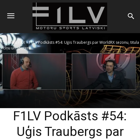
Sākums
RX
F1LV Podkāsts #54: Uģis Traubergs par WorldRX sezonu, titula
cīņu un spoteru...
F1LV Podkāsts #54:
Uģis Traubergs par