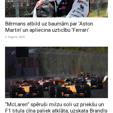
Bērmans atbild uz baumām par ‘Aston
Martin’ un apliecina uzticību ‘Ferrari’
5. August, 2026
“McLaren” spēruši milzu soli uz priekšu un
F1 titula cīņa paliek atklāta, uzskata Brandls