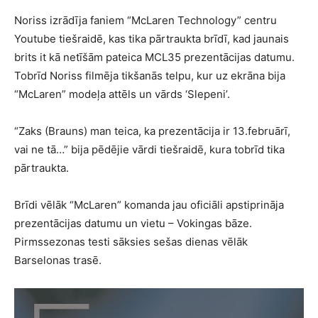
Noriss izrādīja faniem “
McLaren Technology
” centru
Youtube tiešraidē, kas tika pārtraukta brīdī, kad jaunais
brits it kā netīšām pateica MCL35 prezentācijas datumu.
Tobrīd Noriss filmēja tikšanās telpu, kur uz ekrāna bija
“McLaren” modeļa attēls un vārds ‘Slepeni’.
“Zaks (Brauns) man teica, ka prezentācija ir 13.februārī,
vai ne tā…” bija pēdējie vārdi tiešraidē, kura tobrīd tika
pārtraukta.
Brīdi vēlāk “McLaren” komanda jau oficiāli apstiprināja
prezentācijas datumu un vietu – Vokingas bāze.
Pirmssezonas testi sāksies sešas dienas vēlāk
Barselonas trasē.