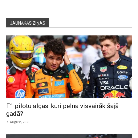
JAUNĀKĀS ZIŅAS
F1 pilotu algas: kuri pelna visvairāk šajā
gadā?
7. August, 2026