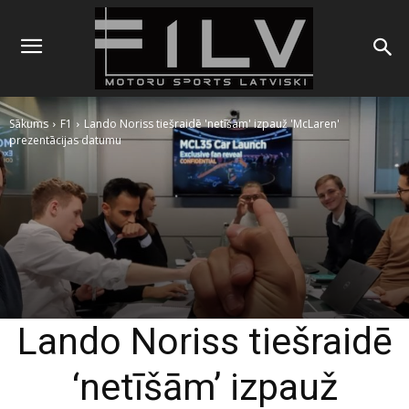
Sākums
F1
Lando Noriss tiešraidē 'netīšām' izpauž 'McLaren'
prezentācijas datumu
Lando Noriss tiešraidē
‘netīšām’ izpauž