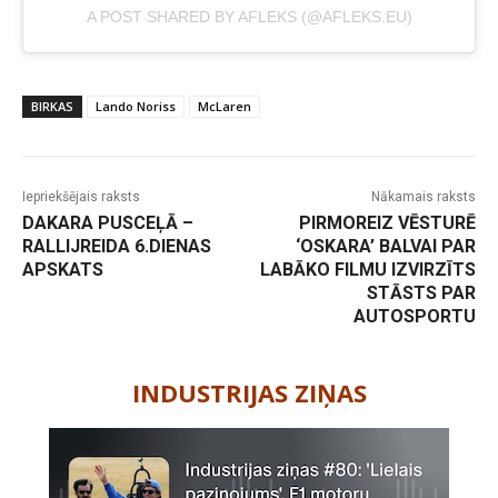
A POST SHARED BY AFLEKS (@AFLEKS.EU)
BIRKAS
Lando Noriss
McLaren
Iepriekšējais raksts
Nākamais raksts
DAKARA PUSCEĻĀ –
PIRMOREIZ VĒSTURĒ
RALLIJREIDA 6.DIENAS
‘OSKARA’ BALVAI PAR
APSKATS
LABĀKO FILMU IZVIRZĪTS
STĀSTS PAR
AUTOSPORTU
-
INDUSTRIJAS ZIŅAS