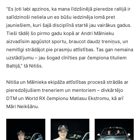
“Es ļoti labi apzinos, ka mana līdzšinējā pieredze rallijā ir
salīdzinoši neliela un es būšu iedzinēja lomā pret
jauniešiem, kuri šajā disciplīnā startē jau vairākus gadus.
Tieši tādēļ šo pirmo gadu kopā ar Andri Mālnieku
aizvadīsim apgūstot sportu, braucot daudz treniņus, un
nemitīgi strādājot pie prasmju attīstības. Tas gan nemaina
uzstādījumu – jau šogad cīnīties par čempiona tituliem
Baltijā,” tā Nitišs.
Nitiša un Mālnieka ekipāža attīstības procesā strādās ar
pieredzējušiem treneriem un mentoriem – divkārtējo
DTM un World RX čempionu Matiasu Ekstromu, kā arī
Māri Neikšānu.