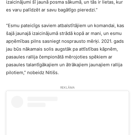
izaicinājumi šī jaunā posma sākumā, un tās ir lietas, kur
es varu palīdzēt ar savu bagātīgo pieredzi.”
“Esmu pateicīgs saviem atbalstītājiem un komandai, kas
šajā jaunajā izaicinājumā strādā kopā ar mani, un esmu
apņēmības pilns sasniegt nosprausto mērķi. 2021. gads
jau būs nākamais solis augstāk pa attīstības kāpnēm,
pasaules rallija čempionātā mērojoties spēkiem ar
pasaules talantīgākajiem un ātrākajiem jaunajiem rallija
pilotiem,” nobeidz Nitišs.
REKLĀMA