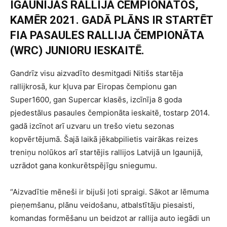
IGAUNIJAS RALLIJA ČEMPIONĀTOS,
KAMĒR 2021. GADĀ PLĀNS IR STARTĒT
FIA PASAULES RALLIJA ČEMPIONĀTA
(WRC) JUNIORU IESKAITĒ.
Gandrīz visu aizvadīto desmitgadi Nitišs startēja
rallijkrosā, kur kļuva par Eiropas čempionu gan
Super1600, gan Supercar klasēs, izcīnīja 8 goda
pjedestālus pasaules čempionāta ieskaitē, tostarp 2014.
gadā izcīnot arī uzvaru un trešo vietu sezonas
kopvērtējumā. Šajā laikā jēkabpilietis vairākas reizes
treniņu nolūkos arī startējis rallijos Latvijā un Igaunijā,
uzrādot gana konkurētspējīgu sniegumu.
“Aizvadītie mēneši ir bijuši ļoti spraigi. Sākot ar lēmuma
pieņemšanu, plānu veidošanu, atbalstītāju piesaisti,
komandas formēšanu un beidzot ar rallija auto iegādi un