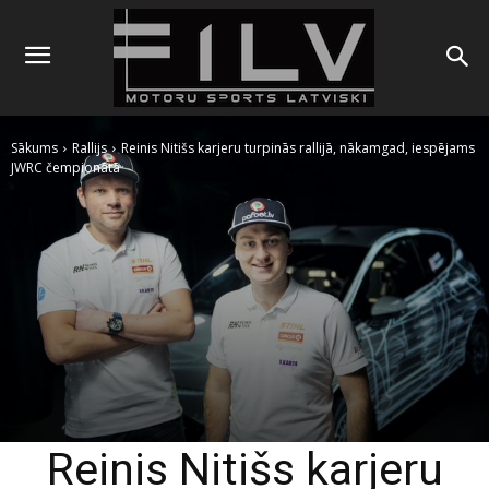
Sākums
Rallijs
Reinis Nitišs karjeru turpinās rallijā, nākamgad, iespējams
JWRC čempionātā
Reinis Nitišs karjeru