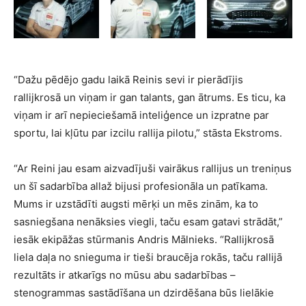
“Dažu pēdējo gadu laikā Reinis sevi ir pierādījis
rallijkrosā un viņam ir gan talants, gan ātrums. Es ticu, ka
viņam ir arī nepieciešamā inteliģence un izpratne par
sportu, lai kļūtu par izcilu rallija pilotu,” stāsta Ekstroms.
“Ar Reini jau esam aizvadījuši vairākus rallijus un treniņus
un šī sadarbība allaž bijusi profesionāla un patīkama.
Mums ir uzstādīti augsti mērķi un mēs zinām, ka to
sasniegšana nenāksies viegli, taču esam gatavi strādāt,”
iesāk ekipāžas stūrmanis Andris Mālnieks. “Rallijkrosā
liela daļa no snieguma ir tieši braucēja rokās, taču rallijā
rezultāts ir atkarīgs no mūsu abu sadarbības –
stenogrammas sastādīšana un dzirdēšana būs lielākie