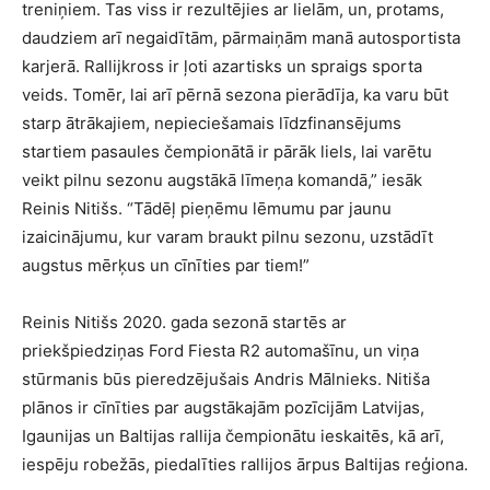
treniņiem. Tas viss ir rezultējies ar lielām, un, protams,
daudziem arī negaidītām, pārmaiņām manā autosportista
karjerā. Rallijkross ir ļoti azartisks un spraigs sporta
veids. Tomēr, lai arī pērnā sezona pierādīja, ka varu būt
starp ātrākajiem, nepieciešamais līdzfinansējums
startiem pasaules čempionātā ir pārāk liels, lai varētu
veikt pilnu sezonu augstākā līmeņa komandā,” iesāk
Reinis Nitišs. “Tādēļ pieņēmu lēmumu par jaunu
izaicinājumu, kur varam braukt pilnu sezonu, uzstādīt
augstus mērķus un cīnīties par tiem!”
Reinis Nitišs 2020. gada sezonā startēs ar
priekšpiedziņas Ford Fiesta R2 automašīnu, un viņa
stūrmanis būs pieredzējušais Andris Mālnieks. Nitiša
plānos ir cīnīties par augstākajām pozīcijām Latvijas,
Igaunijas un Baltijas rallija čempionātu ieskaitēs, kā arī,
iespēju robežās, piedalīties rallijos ārpus Baltijas reģiona.